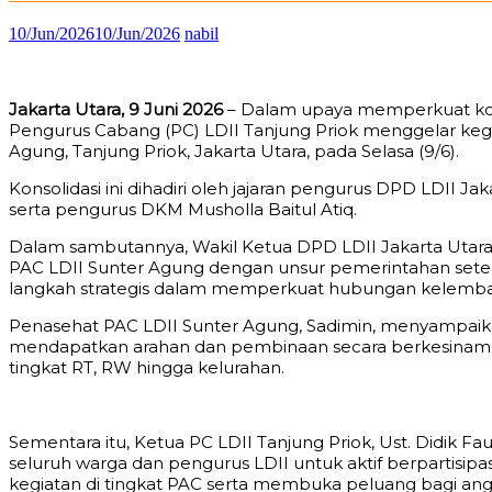
10/Jun/2026
10/Jun/2026
nabil
Jakarta Utara, 9 Juni 2026
– Dalam upaya memperkuat koord
Pengurus Cabang (PC) LDII Tanjung Priok menggelar kegiat
Agung, Tanjung Priok, Jakarta Utara, pada Selasa (9/6).
Konsolidasi ini dihadiri oleh jajaran pengurus DPD LDII 
serta pengurus DKM Musholla Baitul Atiq.
Dalam sambutannya, Wakil Ketua DPD LDII Jakarta Utara,
PAC LDII Sunter Agung dengan unsur pemerintahan setem
langkah strategis dalam memperkuat hubungan kelemb
Penasehat PAC LDII Sunter Agung, Sadimin, menyampaikan
mendapatkan arahan dan pembinaan secara berkesinambu
tingkat RT, RW hingga kelurahan.
Sementara itu, Ketua PC LDII Tanjung Priok, Ust. Didik 
seluruh warga dan pengurus LDII untuk aktif berpartisipa
kegiatan di tingkat PAC serta membuka peluang bagi angg