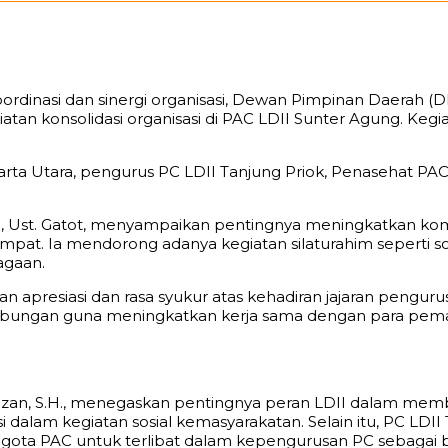
inasi dan sinergi organisasi, Dewan Pimpinan Daerah (DP
an konsolidasi organisasi di PAC LDII Sunter Agung. Kegiat
Jakarta Utara, pengurus PC LDII Tanjung Priok, Penasehat 
 Ust. Gatot, menyampaikan pentingnya meningkatkan komun
pat. Ia mendorong adanya kegiatan silaturahim seperti s
agaan.
 apresiasi dan rasa syukur atas kehadiran jajaran pengur
ngan guna meningkatkan kerja sama dengan para pemangk
Fauzan, S.H., menegaskan pentingnya peran LDII dalam memb
si dalam kegiatan sosial kemasyarakatan. Selain itu, PC L
ota PAC untuk terlibat dalam kepengurusan PC sebagai bag