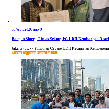
03/Aug/2026
ario
0
Bangun Sinergi Lintas Sektor, PC LDII Kembangan Distr
Jakarta (30/7). Pimpinan Cabang LDII Kecamatan Kembangan, me
Berita Kegiatan
Warta Jakarta