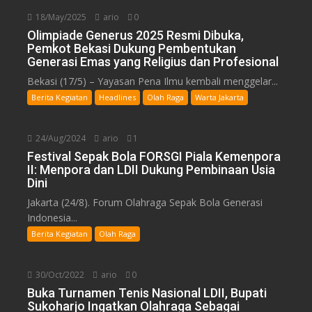
18/May/2025
ario
0
Olimpiade Generus 2025 Resmi Dibuka,
Pemkot Bekasi Dukung Pembentukan
Generasi Emas yang Religius dan Profesional
Bekasi (17/5) – Yayasan Pena Ilmu kembali menggelar...
Berita Kegiatan
Headlines
Olah Raga
Warta Jakarta
24/Aug/2024
ario
1
Festival Sepak Bola FORSGI Piala Kemenpora
II: Menpora dan LDII Dukung Pembinaan Usia
Dini
Jakarta (24/8). Forum Olahraga Sepak Bola Generasi
Indonesia...
Berita Kegiatan
Olah Raga
30/Oct/2022
ario
0
Buka Turnamen Tenis Nasional LDII, Bupati
Sukoharjo Ingatkan Olahraga Sebagai