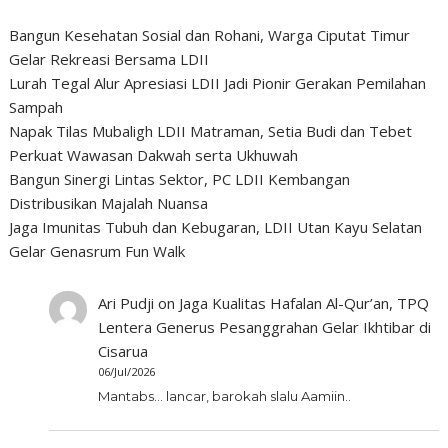
Bangun Kesehatan Sosial dan Rohani, Warga Ciputat Timur
Gelar Rekreasi Bersama LDII
Lurah Tegal Alur Apresiasi LDII Jadi Pionir Gerakan Pemilahan
Sampah
Napak Tilas Mubaligh LDII Matraman, Setia Budi dan Tebet
Perkuat Wawasan Dakwah serta Ukhuwah
Bangun Sinergi Lintas Sektor, PC LDII Kembangan
Distribusikan Majalah Nuansa
Jaga Imunitas Tubuh dan Kebugaran, LDII Utan Kayu Selatan
Gelar Genasrum Fun Walk
Ari Pudji
on
Jaga Kualitas Hafalan Al-Qur’an, TPQ
Lentera Generus Pesanggrahan Gelar Ikhtibar di
Cisarua
06/Jul/2026
Mantabs... lancar, barokah slalu Aamiin..