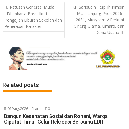
Post
Ratusan Generasi Muda
KH Saripudin Terpilih Pimpin
navigation
MUI Tanjung Priok 2026–
LDII Jakarta Barat Ikuti
2031, Musycam V Perkuat
Pengajian Liburan Sekolah dan
Sinergi Ulama, Umaro, dan
Penerapan Karakter
Dunia Usaha
Related posts
07/Aug/2026
ario
0
Bangun Kesehatan Sosial dan Rohani, Warga
Ciputat Timur Gelar Rekreasi Bersama LDII