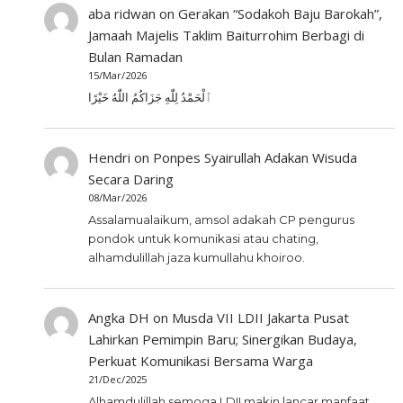
aba ridwan
on
Gerakan “Sodakoh Baju Barokah”,
Jamaah Majelis Taklim Baiturrohim Berbagi di
Bulan Ramadan
15/Mar/2026
ٱلْحَمْدُ لِلّٰهِ جَزَاكُمُ اللّٰهُ خَيْرًا
Hendri
on
Ponpes Syairullah Adakan Wisuda
Secara Daring
08/Mar/2026
Assalamualaikum, amsol adakah CP pengurus
pondok untuk komunikasi atau chating,
alhamdulillah jaza kumullahu khoiroo.
Angka DH
on
Musda VII LDII Jakarta Pusat
Lahirkan Pemimpin Baru; Sinergikan Budaya,
Perkuat Komunikasi Bersama Warga
21/Dec/2025
Alhamdulillah semoga LDII makin lancar manfaat