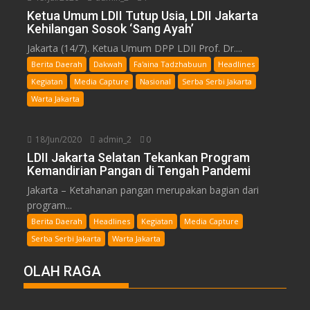
Ketua Umum LDII Tutup Usia, LDII Jakarta
Kehilangan Sosok ‘Sang Ayah’
Jakarta (14/7). Ketua Umum DPP LDII Prof. Dr....
Berita Daerah
Dakwah
Fa'aina Tadzhabuun
Headlines
Kegiatan
Media Capture
Nasional
Serba Serbi Jakarta
Warta Jakarta
18/Jun/2020
admin_2
0
LDII Jakarta Selatan Tekankan Program
Kemandirian Pangan di Tengah Pandemi
Jakarta – Ketahanan pangan merupakan bagian dari
program...
Berita Daerah
Headlines
Kegiatan
Media Capture
Serba Serbi Jakarta
Warta Jakarta
OLAH RAGA