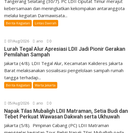
Tangerang Selatang (30/7). PC LDII Ciputat Timur merajut
kebersamaan dan meningkatkan kekompakan antaranggota
melalui kegiatan Darmawisata...
Berita Kegiatan
Lintas Daerah
07/Aug/2026
ario
0
Lurah Tegal Alur Apresiasi LDII Jadi Pionir Gerakan
Pemilahan Sampah
Jakarta (4/8). LDII Tegal Alur, Kecamatan Kalideres Jakarta
Barat melaksanakan sosialisasi pengelolaan sampah rumah
tangga terhadap...
Berita Kegiatan
Warta Jakarta
05/Aug/2026
ario
0
Napak Tilas Mubaligh LDII Matraman, Setia Budi dan
Tebet Perkuat Wawasan Dakwah serta Ukhuwah
Jakarta (5/8). Pimpinan Cabang (PC) LDII Matraman
menggelar kegiatan Tour Religi Napak Tilas Muballigh pada