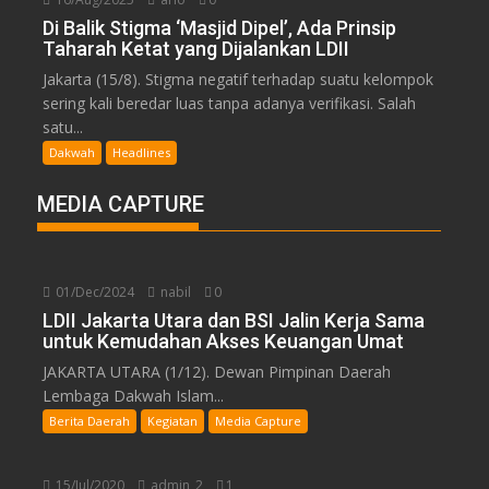
Di Balik Stigma ‘Masjid Dipel’, Ada Prinsip
Taharah Ketat yang Dijalankan LDII
Jakarta (15/8). Stigma negatif terhadap suatu kelompok
sering kali beredar luas tanpa adanya verifikasi. Salah
satu...
Dakwah
Headlines
MEDIA CAPTURE
01/Dec/2024
nabil
0
LDII Jakarta Utara dan BSI Jalin Kerja Sama
untuk Kemudahan Akses Keuangan Umat
JAKARTA UTARA (1/12). Dewan Pimpinan Daerah
Lembaga Dakwah Islam...
Berita Daerah
Kegiatan
Media Capture
15/Jul/2020
admin_2
1