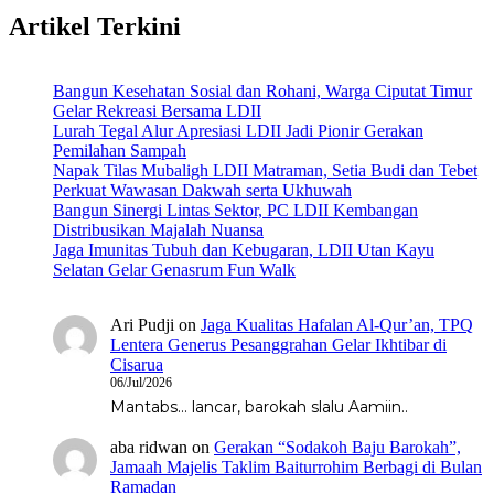
Artikel Terkini
Bangun Kesehatan Sosial dan Rohani, Warga Ciputat Timur
Gelar Rekreasi Bersama LDII
Lurah Tegal Alur Apresiasi LDII Jadi Pionir Gerakan
Pemilahan Sampah
Napak Tilas Mubaligh LDII Matraman, Setia Budi dan Tebet
Perkuat Wawasan Dakwah serta Ukhuwah
Bangun Sinergi Lintas Sektor, PC LDII Kembangan
Distribusikan Majalah Nuansa
Jaga Imunitas Tubuh dan Kebugaran, LDII Utan Kayu
Selatan Gelar Genasrum Fun Walk
Ari Pudji
on
Jaga Kualitas Hafalan Al-Qur’an, TPQ
Lentera Generus Pesanggrahan Gelar Ikhtibar di
Cisarua
06/Jul/2026
Mantabs... lancar, barokah slalu Aamiin..
aba ridwan
on
Gerakan “Sodakoh Baju Barokah”,
Jamaah Majelis Taklim Baiturrohim Berbagi di Bulan
Ramadan