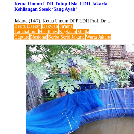
Ketua Umum LDII Tutup Usia, LDII Jakarta
Kehilangan Sosok ‘Sang Ayah’
Jakarta (14/7). Ketua Umum DPP LDII Prof. Dr....
Berita Daerah
Dakwah
Fa'aina
Tadzhabuun
Headlines
Kegiatan
Media
Capture
Nasional
Serba Serbi Jakarta
Warta Jakarta