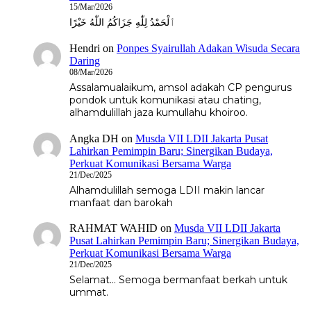
15/Mar/2026
ٱلْحَمْدُ لِلّٰهِ جَزَاكُمُ اللّٰهُ خَيْرًا
Hendri
on
Ponpes Syairullah Adakan Wisuda Secara
Daring
08/Mar/2026
Assalamualaikum, amsol adakah CP pengurus
pondok untuk komunikasi atau chating,
alhamdulillah jaza kumullahu khoiroo.
Angka DH
on
Musda VII LDII Jakarta Pusat
Lahirkan Pemimpin Baru; Sinergikan Budaya,
Perkuat Komunikasi Bersama Warga
21/Dec/2025
Alhamdulillah semoga LDII makin lancar
manfaat dan barokah
RAHMAT WAHID
on
Musda VII LDII Jakarta
Pusat Lahirkan Pemimpin Baru; Sinergikan Budaya,
Perkuat Komunikasi Bersama Warga
21/Dec/2025
Selamat... Semoga bermanfaat berkah untuk
ummat.