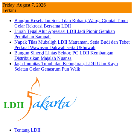
Skip
Friday, August 7, 2026
to
Terkini
content
Bangun Kesehatan Sosial dan Rohani, Warga Ciputat Timur
Gelar Rekreasi Bersama LDII
Lurah Tegal Alur Apresiasi LDII Jadi Pionir Gerakan
Pemilahan Sampah
Napak Tilas Mubaligh LDII Matraman, Setia Budi dan Tebet
Perkuat Wawasan Dakwah serta Ukhuwah
Bangun Sinergi Lintas Sektor, PC LDII Kembangan
Distribusikan Majalah Nuansa
Jaga Imunitas Tubuh dan Kebugaran, LDII Utan Kayu
Selatan Gelar Genasrum Fun Walk
Tentang LDII