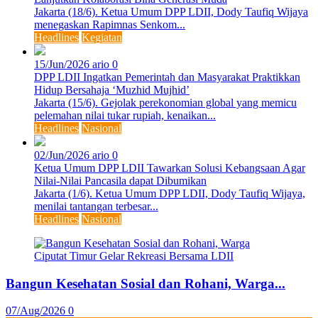
Jakarta (18/6). Ketua Umum DPP LDII, Dody Taufiq Wijaya
menegaskan Rapimnas Senkom...
Headlines
Kegiatan
15/Jun/2026
ario
0
DPP LDII Ingatkan Pemerintah dan Masyarakat Praktikkan
Hidup Bersahaja ‘Muzhid Mujhid’
Jakarta (15/6). Gejolak perekonomian global yang memicu
pelemahan nilai tukar rupiah, kenaikan...
Headlines
Nasional
02/Jun/2026
ario
0
Ketua Umum DPP LDII Tawarkan Solusi Kebangsaan Agar
Nilai-Nilai Pancasila dapat Dibumikan
Jakarta (1/6). Ketua Umum DPP LDII, Dody Taufiq Wijaya,
menilai tantangan terbesar...
Headlines
Nasional
Bangun Kesehatan Sosial dan Rohani, Warga...
07/Aug/2026
0