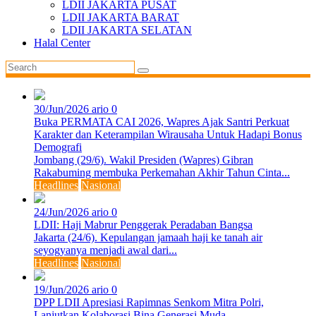
LDII JAKARTA PUSAT
LDII JAKARTA BARAT
LDII JAKARTA SELATAN
Halal Center
30/Jun/2026
ario
0
Buka PERMATA CAI 2026, Wapres Ajak Santri Perkuat
Karakter dan Keterampilan Wirausaha Untuk Hadapi Bonus
Demografi
Jombang (29/6). Wakil Presiden (Wapres) Gibran
Rakabuming membuka Perkemahan Akhir Tahun Cinta...
Headlines
Nasional
24/Jun/2026
ario
0
LDII: Haji Mabrur Penggerak Peradaban Bangsa
Jakarta (24/6). Kepulangan jamaah haji ke tanah air
seyogyanya menjadi awal dari...
Headlines
Nasional
19/Jun/2026
ario
0
DPP LDII Apresiasi Rapimnas Senkom Mitra Polri,
Lanjutkan Kolaborasi Bina Generasi Muda