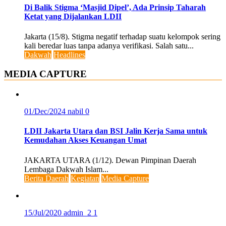
Di Balik Stigma ‘Masjid Dipel’, Ada Prinsip Taharah
Ketat yang Dijalankan LDII
Jakarta (15/8). Stigma negatif terhadap suatu kelompok sering
kali beredar luas tanpa adanya verifikasi. Salah satu...
Dakwah
Headlines
MEDIA CAPTURE
01/Dec/2024
nabil
0
LDII Jakarta Utara dan BSI Jalin Kerja Sama untuk
Kemudahan Akses Keuangan Umat
JAKARTA UTARA (1/12). Dewan Pimpinan Daerah
Lembaga Dakwah Islam...
Berita Daerah
Kegiatan
Media Capture
15/Jul/2020
admin_2
1