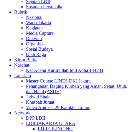
Sejarah LDII
Susunan Personalia
Rubrik
Nasional
Warta Jakarta
Kegiatan
Media Capture
Dakwah
Organisasi
Sosial Budaya
Olah Raga
Kirim Berita
Nasehat
KH Aceng Karimullah Idul Adha 1442 H
Lain-lain
Master Course LINES DKI Jakarta
Penanganan Daging Kurban yang Aman, Sehat, Utuh,
dan Halal (ASUH)
Jadwal Shalat
Khutbah Jumat
Video Animasi 29 Karakter Luhur
Network
DPP LDII
LDII JAKARTA UTARA
LDII CILINCING