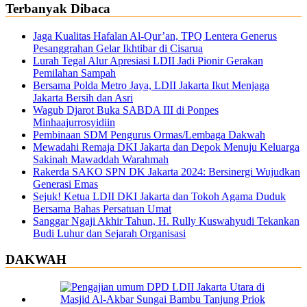
Terbanyak Dibaca
Jaga Kualitas Hafalan Al-Qur’an, TPQ Lentera Generus
Pesanggrahan Gelar Ikhtibar di Cisarua
Lurah Tegal Alur Apresiasi LDII Jadi Pionir Gerakan
Pemilahan Sampah
Bersama Polda Metro Jaya, LDII Jakarta Ikut Menjaga
Jakarta Bersih dan Asri
Wagub Djarot Buka SABDA III di Ponpes
Minhaajurrosyidiin
Pembinaan SDM Pengurus Ormas/Lembaga Dakwah
Mewadahi Remaja DKI Jakarta dan Depok Menuju Keluarga
Sakinah Mawaddah Warahmah
Rakerda SAKO SPN DK Jakarta 2024: Bersinergi Wujudkan
Generasi Emas
Sejuk! Ketua LDII DKI Jakarta dan Tokoh Agama Duduk
Bersama Bahas Persatuan Umat
Sanggar Ngaji Akhir Tahun, H. Rully Kuswahyudi Tekankan
Budi Luhur dan Sejarah Organisasi
DAKWAH