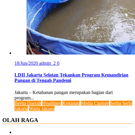
18/Jun/2020
admin_2
0
LDII Jakarta Selatan Tekankan Program Kemandirian
Pangan di Tengah Pandemi
Jakarta – Ketahanan pangan merupakan bagian dari
program...
Berita Daerah
Headlines
Kegiatan
Media Capture
Serba Serbi
Jakarta
Warta Jakarta
OLAH RAGA