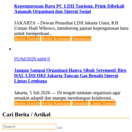
Kepengurusan Baru PC LDII Tanjung. Priok Dibekali
Amanah Organisasi dan Sinergi Sosial
JAKARTA – Dewan Penasihat LDII Jakarta Utara, KH
Usman Hadi Wibowo, mendorong jajaran kepengurusan baru
untuk memperkuat...
Berita Daerah
Berita Kegiatan
Organisasi
05/Jul/2026
nabil
0
Jangan Sampai Organisasi Hanya Sibuk Seremoni! Biro
HAL LDII DKI Jakarta Tancap Gas Benahi Sinergi
Lintas Lembaga
Jakarta, 5 Juli 2026 — Di tengah tuntutan organisasi agar
semakin adaptif dan mampu membangun kolaborasi...
Berita Daerah
Berita Kegiatan
Kegiatan
Lintas Daerah
Cari Berita / Artikel