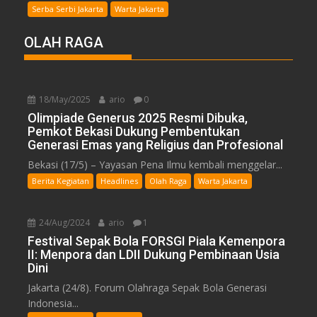
Serba Serbi Jakarta
Warta Jakarta
OLAH RAGA
18/May/2025
ario
0
Olimpiade Generus 2025 Resmi Dibuka,
Pemkot Bekasi Dukung Pembentukan
Generasi Emas yang Religius dan Profesional
Bekasi (17/5) – Yayasan Pena Ilmu kembali menggelar...
Berita Kegiatan
Headlines
Olah Raga
Warta Jakarta
24/Aug/2024
ario
1
Festival Sepak Bola FORSGI Piala Kemenpora
II: Menpora dan LDII Dukung Pembinaan Usia
Dini
Jakarta (24/8). Forum Olahraga Sepak Bola Generasi
Indonesia...