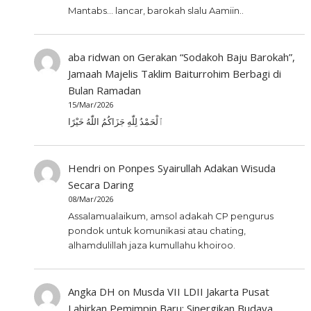
Mantabs... lancar, barokah slalu Aamiin..
aba ridwan
on
Gerakan “Sodakoh Baju Barokah”,
Jamaah Majelis Taklim Baiturrohim Berbagi di
Bulan Ramadan
15/Mar/2026
ٱلْحَمْدُ لِلّٰهِ جَزَاكُمُ اللّٰهُ خَيْرًا
Hendri
on
Ponpes Syairullah Adakan Wisuda
Secara Daring
08/Mar/2026
Assalamualaikum, amsol adakah CP pengurus
pondok untuk komunikasi atau chating,
alhamdulillah jaza kumullahu khoiroo.
Angka DH
on
Musda VII LDII Jakarta Pusat
Lahirkan Pemimpin Baru; Sinergikan Budaya,