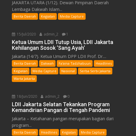
JAKARTA UTARA (1/12). Dewan Pimpinan Daerah
Lembaga Dakwah Islam...
Berita Daerah
Kegiatan
Media Capture
15/Jul/2020
admin_2
1
Ketua Umum LDII Tutup Usia, LDII Jakarta
Kehilangan Sosok ‘Sang Ayah’
Jakarta (14/7). Ketua Umum DPP LDII Prof. Dr....
Berita Daerah
Dakwah
Fa'aina Tadzhabuun
Headlines
Kegiatan
Media Capture
Nasional
Serba Serbi Jakarta
Warta Jakarta
18/Jun/2020
admin_2
0
LDII Jakarta Selatan Tekankan Program
Kemandirian Pangan di Tengah Pandemi
Jakarta – Ketahanan pangan merupakan bagian dari
program...
Berita Daerah
Headlines
Kegiatan
Media Capture