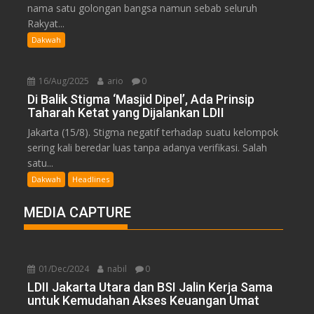
nama satu golongan bangsa namun sebab seluruh
Rakyat...
Dakwah
16/Aug/2025
ario
0
Di Balik Stigma ‘Masjid Dipel’, Ada Prinsip
Taharah Ketat yang Dijalankan LDII
Jakarta (15/8). Stigma negatif terhadap suatu kelompok
sering kali beredar luas tanpa adanya verifikasi. Salah
satu...
Dakwah
Headlines
MEDIA CAPTURE
01/Dec/2024
nabil
0
LDII Jakarta Utara dan BSI Jalin Kerja Sama
untuk Kemudahan Akses Keuangan Umat