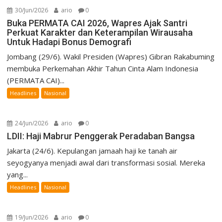
30/Jun/2026
ario
0
Buka PERMATA CAI 2026, Wapres Ajak Santri
Perkuat Karakter dan Keterampilan Wirausaha
Untuk Hadapi Bonus Demografi
Jombang (29/6). Wakil Presiden (Wapres) Gibran Rakabuming
membuka Perkemahan Akhir Tahun Cinta Alam Indonesia
(PERMATA CAI)...
Headlines
Nasional
24/Jun/2026
ario
0
LDII: Haji Mabrur Penggerak Peradaban Bangsa
Jakarta (24/6). Kepulangan jamaah haji ke tanah air
seyogyanya menjadi awal dari transformasi sosial. Mereka
yang...
Headlines
Nasional
19/Jun/2026
ario
0