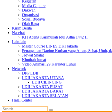
Kegiatan
Media Capture
Dakwah
Organisasi
Sosial Budaya
Olah Raga
Kirim Berita
Nasehat
KH Aceng Karimullah Idul Adha 1442 H
Lain-lain
Master Course LINES DKI Jakarta
Penanganan Daging Kurban yang Aman, Sehat, Utuh, d
Jadwal Shalat
Khutbah Jumat
Video Animasi 29 Karakter Luhur
Network
DPP LDII
LDII JAKARTA UTARA
LDII CILINCING
LDII JAKARTA PUSAT
LDII JAKARTA BARAT
LDII JAKARTA SELATAN
Halal Center