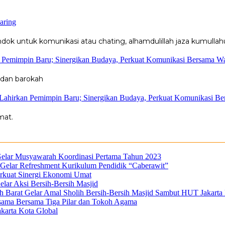
aring
k untuk komunikasi atau chating, alhamdulillah jaza kumullahu
n Pemimpin Baru; Sinergikan Budaya, Perkuat Komunikasi Bersama W
 dan barokah
 Lahirkan Pemimpin Baru; Sinergikan Budaya, Perkuat Komunikasi B
mat.
Gelar Musyawarah Koordinasi Pertama Tahun 2023
n Gelar Refreshment Kurikulum Pendidik “Caberawit”
erkuat Sinergi Ekonomi Umat
lar Aksi Bersih-Bersih Masjid
Barat Gelar Amal Sholih Bersih-Bersih Masjid Sambut HUT Jakarta
sama Bersama Tiga Pilar dan Tokoh Agama
karta Kota Global