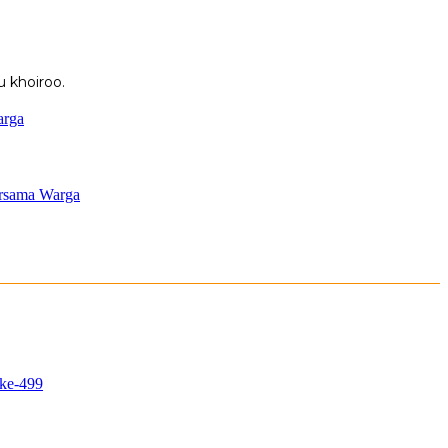
 khoiroo.
arga
ersama Warga
 ke-499