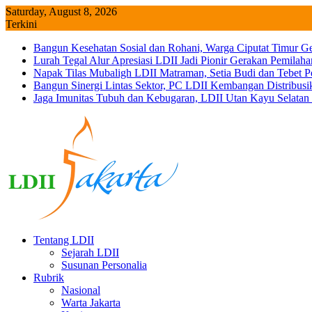
Skip
Saturday, August 8, 2026
to
Terkini
content
Bangun Kesehatan Sosial dan Rohani, Warga Ciputat Timur G
Lurah Tegal Alur Apresiasi LDII Jadi Pionir Gerakan Pemilah
Napak Tilas Mubaligh LDII Matraman, Setia Budi dan Tebet
Bangun Sinergi Lintas Sektor, PC LDII Kembangan Distribus
Jaga Imunitas Tubuh dan Kebugaran, LDII Utan Kayu Selata
Tentang LDII
Sejarah LDII
Susunan Personalia
Rubrik
Nasional
Warta Jakarta