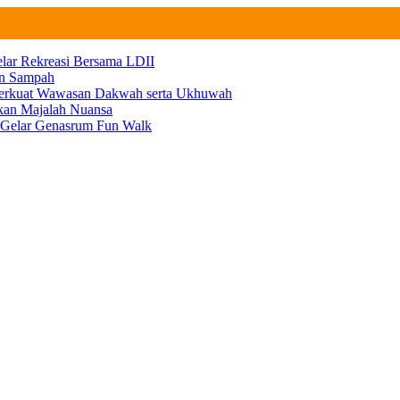
elar Rekreasi Bersama LDII
an Sampah
 Perkuat Wawasan Dakwah serta Ukhuwah
ikan Majalah Nuansa
n Gelar Genasrum Fun Walk