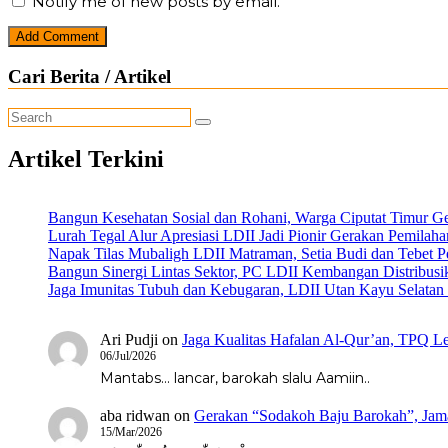
Notify me of new posts by email.
Cari Berita / Artikel
Artikel Terkini
Bangun Kesehatan Sosial dan Rohani, Warga Ciputat Timur G
Lurah Tegal Alur Apresiasi LDII Jadi Pionir Gerakan Pemilah
Napak Tilas Mubaligh LDII Matraman, Setia Budi dan Tebet
Bangun Sinergi Lintas Sektor, PC LDII Kembangan Distribus
Jaga Imunitas Tubuh dan Kebugaran, LDII Utan Kayu Selata
Ari Pudji
on
Jaga Kualitas Hafalan Al-Qur’an, TPQ Le
06/Jul/2026
Mantabs... lancar, barokah slalu Aamiin..
aba ridwan
on
Gerakan “Sodakoh Baju Barokah”, Jama
15/Mar/2026