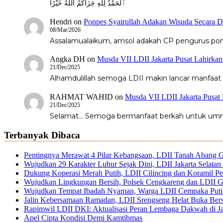
ٱلْحَمْدُ لِلّٰهِ جَزَاكُمُ اللّٰهُ خَيْرًا
Hendri
on
Ponpes Syairullah Adakan Wisuda Secara D
08/Mar/2026
Assalamualaikum, amsol adakah CP pengurus pondo
Angka DH
on
Musda VII LDII Jakarta Pusat Lahirka
21/Dec/2025
Alhamdulillah semoga LDII makin lancar manfaat
RAHMAT WAHID
on
Musda VII LDII Jakarta Pusat
21/Dec/2025
Selamat... Semoga bermanfaat berkah untuk um
Terbanyak Dibaca
Pentingnya Merawat 4 Pilar Kebangsaan, LDII Tanah Abang 
Wujudkan 29 Karakter Luhur Sejak Dini, LDII Jakarta Selata
Dukung Koperasi Merah Putih, LDII Cilincing dan Koramil P
Wujudkan Lingkungan Bersih, Polsek Cengkareng dan LDII Ge
Wujudkan Tempat Ibadah Nyaman, Warga LDII Cempaka Putih 
Jalin Kebersamaan Ramadan, LDII Srengseng Helat Buka Ber
Rapimwil LDII DKI: Aktualisasi Peran Lembaga Dakwah di Ja
Apel Cipta Kondisi Demi Kamtibmas