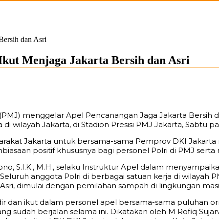
Bersih dan Asri
Ikut Menjaga Jakarta Bersih dan Asri
ya (PMJ) menggelar Apel Pencanangan Jaga Jakarta Bersih da
ilayah Jakarta, di Stadion Presisi PMJ Jakarta, Sabtu pag
syarakat Jakarta untuk bersama-sama Pemprov DKI Jakarta 
mbiasaan positif khususnya bagi personel Polri di PMJ ser
no, S.I.K., M.H., selaku Instruktur Apel dalam menyampai
Seluruh anggota Polri di berbagai satuan kerja di wilaya
Asri, dimulai dengan pemilahan sampah di lingkungan masin
t hadir dan ikut dalam personel apel bersama-sama puluha
sudah berjalan selama ini. Dikatakan oleh M Rofiq Sujarw