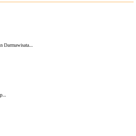
n Darmawisata...
p...