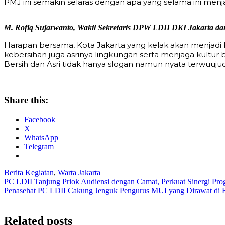
PMJ ini semakin selaras dengan apa yang selama ini men
M. Rofiq Sujarwanto, Wakil Sekretaris DPW LDII DKI Jakarta da
Harapan bersama, Kota Jakarta yang kelak akan menjadi
kebersihan juga asrinya lingkungan serta menjaga kultu
Bersih dan Asri tidak hanya slogan namun nyata terwuujud
Share this:
Facebook
X
WhatsApp
Telegram
Berita Kegiatan
,
Warta Jakarta
Post
PC LDII Tanjung Priok Audiensi dengan Camat, Perkuat Sinergi P
Penasehat PC LDII Cakung Jenguk Pengurus MUI yang Dirawat di 
navigation
Related posts