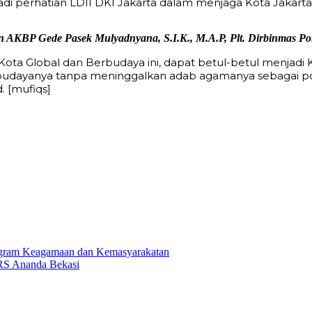
jadi perhatian LDII DKI Jakarta dalam menjaga Kota Jakar
n AKBP Gede Pasek Mulyadnyana, S.I.K., M.A.P, Plt. Dirbinmas Po
 Kota Global dan Berbudaya ini, dapat betul-betul menj
r budayanya tanpa meninggalkan adab agamanya sebagai pon
. [mufiqs]
rogram Keagamaan dan Kemasyarakatan
RS Ananda Bekasi