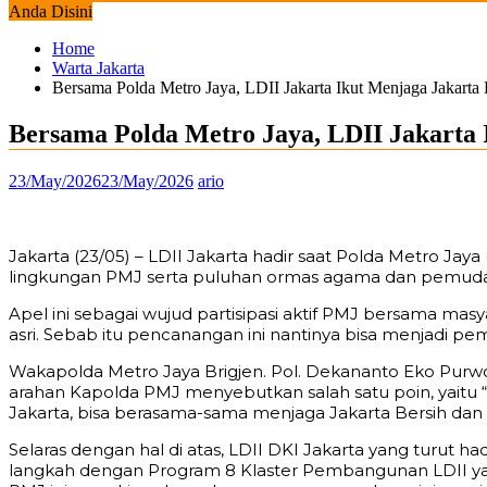
Anda Disini
Home
Warta Jakarta
Bersama Polda Metro Jaya, LDII Jakarta Ikut Menjaga Jakarta 
Bersama Polda Metro Jaya, LDII Jakarta 
23/May/2026
23/May/2026
ario
Jakarta (23/05) – LDII Jakarta hadir saat Polda Metro Ja
lingkungan PMJ serta puluhan ormas agama dan pemuda di w
Apel ini sebagai wujud partisipasi aktif PMJ bersama ma
asri. Sebab itu pencanangan ini nantinya bisa menjadi pe
Wakapolda Metro Jaya Brigjen. Pol. Dekananto Eko Purwo
arahan Kapolda PMJ menyebutkan salah satu poin, yaitu “
Jakarta, bisa berasama-sama menjaga Jakarta Bersih dan 
Selaras dengan hal di atas, LDII DKI Jakarta yang turu
langkah dengan Program 8 Klaster Pembangunan LDII yang 