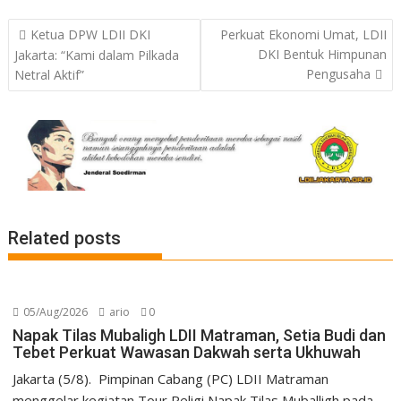
Post
Ketua DPW LDII DKI
Perkuat Ekonomi Umat, LDII
navigation
DKI Bentuk Himpunan
Jakarta: “Kami dalam Pilkada
Pengusaha
Netral Aktif”
Related posts
05/Aug/2026
ario
0
Napak Tilas Mubaligh LDII Matraman, Setia Budi dan
Tebet Perkuat Wawasan Dakwah serta Ukhuwah
Jakarta (5/8). Pimpinan Cabang (PC) LDII Matraman
menggelar kegiatan Tour Religi Napak Tilas Muballigh pada