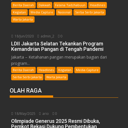
Berita Daerah
Dakwah
Fa'aina Tadzhabuun
Headlines
Kegiatan
Media Capture
Nasional
Serba Serbi Jakarta
Warta Jakarta
18/Jun/2020
admin_2
0
LDII Jakarta Selatan Tekankan Program
Kemandirian Pangan di Tengah Pandemi
Jakarta – Ketahanan pangan merupakan bagian dari
program...
Berita Daerah
Headlines
Kegiatan
Media Capture
Serba Serbi Jakarta
Warta Jakarta
OLAH RAGA
18/May/2025
ario
0
Olimpiade Generus 2025 Resmi Dibuka,
Pemkot Bekasi Dukung Pembentukan