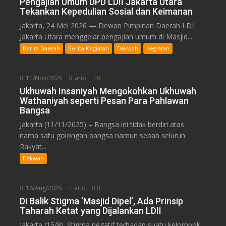
Pengajian Umum DPD LDII Jakarta Utara
Tekankan Kepedulian Sosial dan Keimanan
Jakarta, 24 Mei 2026 — Dewan Pimpinan Daerah LDII
Jakarta Utara menggelar pengajian umum di Masjid...
Berita Daerah
Berita Kegiatan
Dakwah
Kegiatan
11/Nov/2025
ario
0
Ukhuwah Insaniyah Mengokohkan Ukhuwah
Wathaniyah seperti Pesan Para Pahlawan
Bangsa
Jakarta (11/11/2025) – Bangsa ini tidak berdiri atas
nama satu golongan bangsa namun sebab seluruh
Rakyat...
Dakwah
16/Aug/2025
ario
0
Di Balik Stigma ‘Masjid Dipel’, Ada Prinsip
Taharah Ketat yang Dijalankan LDII
Jakarta (15/8). Stigma negatif terhadap suatu kelompok