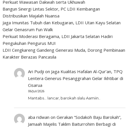
Perkuat Wawasan Dakwah serta Ukhuwah
Bangun Sinergi Lintas Sektor, PC LDII Kembangan
Distribusikan Majalah Nuansa
Jaga Imunitas Tubuh dan Kebugaran, LDII Utan Kayu Selatan
Gelar Genasrum Fun Walk
Perkuat Moderasi Beragama, LDII Jakarta Selatan Hadiri
Pengukuhan Pengurus MUI
LDII Cengkareng Gandeng Generasi Muda, Dorong Pembinaan
Karakter Berazas Pancasila
Ari Pudji
on
Jaga Kualitas Hafalan Al-Qur’an, TPQ
Lentera Generus Pesanggrahan Gelar Ikhtibar di
Cisarua
06/Jul/2026
Mantabs... lancar, barokah slalu Aamiin..
aba ridwan
on
Gerakan “Sodakoh Baju Barokah”,
Jamaah Majelis Taklim Baiturrohim Berbagi di