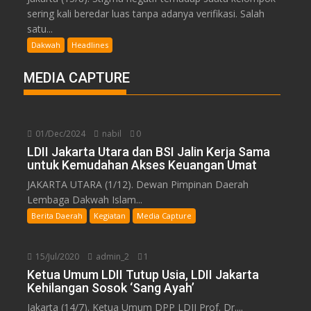
sering kali beredar luas tanpa adanya verifikasi. Salah
satu...
Dakwah
Headlines
MEDIA CAPTURE
01/Dec/2024
nabil
0
LDII Jakarta Utara dan BSI Jalin Kerja Sama
untuk Kemudahan Akses Keuangan Umat
JAKARTA UTARA (1/12). Dewan Pimpinan Daerah
Lembaga Dakwah Islam...
Berita Daerah
Kegiatan
Media Capture
15/Jul/2020
admin_2
1
Ketua Umum LDII Tutup Usia, LDII Jakarta
Kehilangan Sosok ‘Sang Ayah’
Jakarta (14/7). Ketua Umum DPP LDII Prof. Dr....