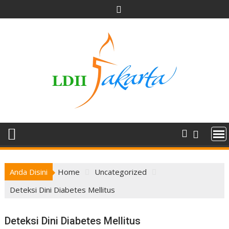
Skip
to
content
Anda Disini
Home
Uncategorized
Deteksi Dini Diabetes Mellitus
Deteksi Dini Diabetes Mellitus