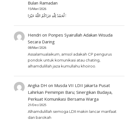
Bulan Ramadan
15/Mar/2026
ٱلْحَمْدُ لِلّٰهِ جَزَاكُمُ اللّٰهُ خَيْرًا
Hendri
on
Ponpes Syairullah Adakan Wisuda
Secara Daring
08/Mar/2026
Assalamualaikum, amsol adakah CP pengurus
pondok untuk komunikasi atau chating,
alhamdulillah jaza kumullahu khoiroo.
Angka DH
on
Musda VII LDII Jakarta Pusat
Lahirkan Pemimpin Baru; Sinergikan Budaya,
Perkuat Komunikasi Bersama Warga
21/Dec/2025
Alhamdulillah semoga LDII makin lancar manfaat
dan barokah