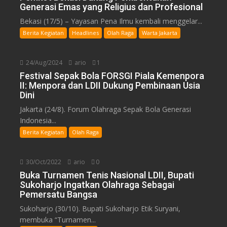
Generasi Emas yang Religius dan Profesional
Bekasi (17/5) – Yayasan Pena Ilmu kembali menggelar...
Berita Kegiatan
Headlines
Olah Raga
Warta Jakarta
24/Aug/2024
ario
1
Festival Sepak Bola FORSGI Piala Kemenpora
II: Menpora dan LDII Dukung Pembinaan Usia
Dini
Jakarta (24/8). Forum Olahraga Sepak Bola Generasi
Indonesia...
Berita Kegiatan
Olah Raga
30/Oct/2022
ario
0
Buka Turnamen Tenis Nasional LDII, Bupati
Sukoharjo Ingatkan Olahraga Sebagai
Pemersatu Bangsa
Sukoharjo (30/10). Bupati Sukoharjo Etik Suryani,
membuka “Turnamen...