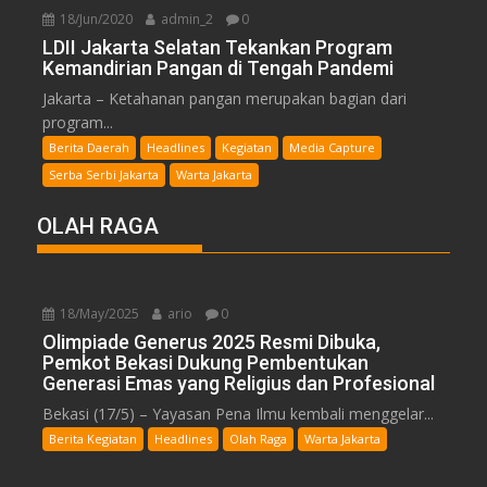
18/Jun/2020
admin_2
0
LDII Jakarta Selatan Tekankan Program
Kemandirian Pangan di Tengah Pandemi
Jakarta – Ketahanan pangan merupakan bagian dari
program...
Berita Daerah
Headlines
Kegiatan
Media Capture
Serba Serbi Jakarta
Warta Jakarta
OLAH RAGA
18/May/2025
ario
0
Olimpiade Generus 2025 Resmi Dibuka,
Pemkot Bekasi Dukung Pembentukan
Generasi Emas yang Religius dan Profesional
Bekasi (17/5) – Yayasan Pena Ilmu kembali menggelar...
Berita Kegiatan
Headlines
Olah Raga
Warta Jakarta