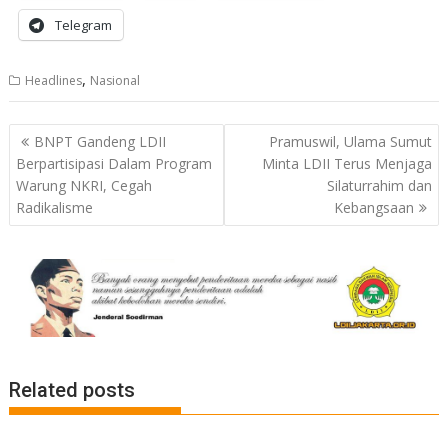
Telegram
,
Headlines
Nasional
Post
BNPT Gandeng LDII
Pramuswil, Ulama Sumut
navigation
Berpartisipasi Dalam Program
Minta LDII Terus Menjaga
Warung NKRI, Cegah
Silaturrahim dan
Radikalisme
Kebangsaan
Related posts