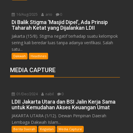
16/Aug/2025
ario
0
Di Balik Stigma ‘Masjid Dipel’, Ada Prinsip
Taharah Ketat yang Dijalankan LDII
Jakarta (15/8). Stigma negatif terhadap suatu kelompok
sering kali beredar luas tanpa adanya verifikasi. Salah
satu...
Dakwah
Headlines
MEDIA CAPTURE
01/Dec/2024
nabil
0
LDII Jakarta Utara dan BSI Jalin Kerja Sama
untuk Kemudahan Akses Keuangan Umat
JAKARTA UTARA (1/12). Dewan Pimpinan Daerah
Lembaga Dakwah Islam...
Berita Daerah
Kegiatan
Media Capture