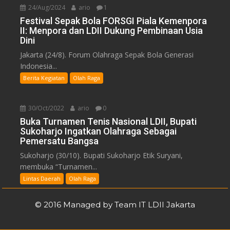
24/Aug/2024
ario
1
Festival Sepak Bola FORSGI Piala Kemenpora
II: Menpora dan LDII Dukung Pembinaan Usia
Dini
Jakarta (24/8). Forum Olahraga Sepak Bola Generasi
Indonesia...
Berita Kegiatan
Olah Raga
30/Oct/2022
ario
0
Buka Turnamen Tenis Nasional LDII, Bupati
Sukoharjo Ingatkan Olahraga Sebagai
Pemersatu Bangsa
Sukoharjo (30/10). Bupati Sukoharjo Etik Suryani,
membuka “Turnamen...
Lintas Daerah
Olah Raga
© 2016 Managed by Team IT LDII Jakarta