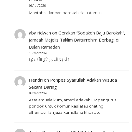
06/Jul/2026
Mantabs... lancar, barokah slalu Aamiin..
aba ridwan
on
Gerakan “Sodakoh Baju Barokah”,
Jamaah Majelis Taklim Baiturrohim Berbagi di
Bulan Ramadan
15/Mar/2026
ٱلْحَمْدُ لِلّٰهِ جَزَاكُمُ اللّٰهُ خَيْرًا
Hendri
on
Ponpes Syairullah Adakan Wisuda
Secara Daring
08/Mar/2026
Assalamualaikum, amsol adakah CP pengurus
pondok untuk komunikasi atau chating,
alhamdulillah jaza kumullahu khoiroo.