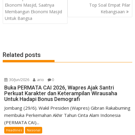
navigation
Ekonomi Masjid, Saatnya
Top Soal Empat Pilar
Membangun Ekonomi Masjid
Kebangsaan
Untuk Bangsa
Related posts
30/Jun/2026
ario
0
Buka PERMATA CAI 2026, Wapres Ajak Santri
Perkuat Karakter dan Keterampilan Wirausaha
Untuk Hadapi Bonus Demografi
Jombang (29/6). Wakil Presiden (Wapres) Gibran Rakabuming
membuka Perkemahan Akhir Tahun Cinta Alam Indonesia
(PERMATA CAI)...
Headlines
Nasional