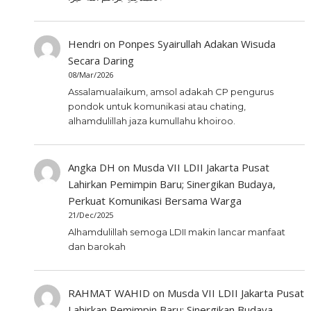
Hendri
on
Ponpes Syairullah Adakan Wisuda
Secara Daring
08/Mar/2026
Assalamualaikum, amsol adakah CP pengurus
pondok untuk komunikasi atau chating,
alhamdulillah jaza kumullahu khoiroo.
Angka DH
on
Musda VII LDII Jakarta Pusat
Lahirkan Pemimpin Baru; Sinergikan Budaya,
Perkuat Komunikasi Bersama Warga
21/Dec/2025
Alhamdulillah semoga LDII makin lancar manfaat
dan barokah
RAHMAT WAHID
on
Musda VII LDII Jakarta Pusat
Lahirkan Pemimpin Baru; Sinergikan Budaya,