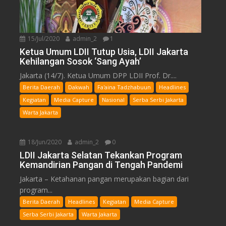
15/Jul/2020
admin_2
1
Ketua Umum LDII Tutup Usia, LDII Jakarta
Kehilangan Sosok ‘Sang Ayah’
Jakarta (14/7). Ketua Umum DPP LDII Prof. Dr....
Berita Daerah
Dakwah
Fa'aina Tadzhabuun
Headlines
Kegiatan
Media Capture
Nasional
Serba Serbi Jakarta
Warta Jakarta
18/Jun/2020
admin_2
0
LDII Jakarta Selatan Tekankan Program
Kemandirian Pangan di Tengah Pandemi
Jakarta – Ketahanan pangan merupakan bagian dari
program...
Berita Daerah
Headlines
Kegiatan
Media Capture
Serba Serbi Jakarta
Warta Jakarta