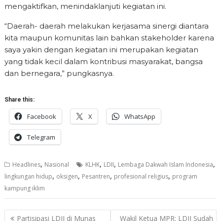
mengaktifkan, menindaklanjuti kegiatan ini.
“Daerah- daerah melakukan kerjasama sinergi diantara
kita maupun komunitas lain bahkan stakeholder karena
saya yakin dengan kegiatan ini merupakan kegiatan
yang tidak kecil dalam kontribusi masyarakat, bangsa
dan bernegara,” pungkasnya.
Share this:
Facebook
X
WhatsApp
Telegram
,
,
,
,
Headlines
Nasional
KLHK
LDII
Lembaga Dakwah Islam Indonesia
,
,
,
,
lingkungan hidup
oksigen
Pesantren
profesional religius
program
kampung iklim
Post
Partisipasi LDII di Munas
Wakil Ketua MPR: LDII Sudah