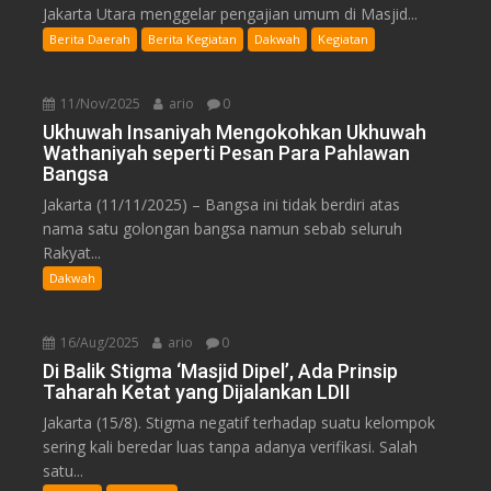
Jakarta Utara menggelar pengajian umum di Masjid...
Berita Daerah
Berita Kegiatan
Dakwah
Kegiatan
11/Nov/2025
ario
0
Ukhuwah Insaniyah Mengokohkan Ukhuwah
Wathaniyah seperti Pesan Para Pahlawan
Bangsa
Jakarta (11/11/2025) – Bangsa ini tidak berdiri atas
nama satu golongan bangsa namun sebab seluruh
Rakyat...
Dakwah
16/Aug/2025
ario
0
Di Balik Stigma ‘Masjid Dipel’, Ada Prinsip
Taharah Ketat yang Dijalankan LDII
Jakarta (15/8). Stigma negatif terhadap suatu kelompok
sering kali beredar luas tanpa adanya verifikasi. Salah
satu...