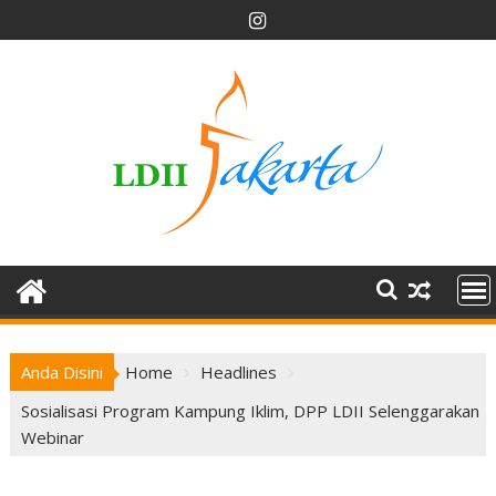
Skip
to
content
Anda Disini
Home
Headlines
Sosialisasi Program Kampung Iklim, DPP LDII Selenggarakan
Webinar