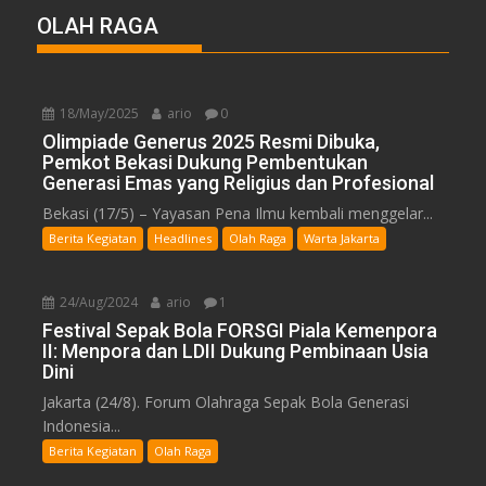
OLAH RAGA
18/May/2025
ario
0
Olimpiade Generus 2025 Resmi Dibuka,
Pemkot Bekasi Dukung Pembentukan
Generasi Emas yang Religius dan Profesional
Bekasi (17/5) – Yayasan Pena Ilmu kembali menggelar...
Berita Kegiatan
Headlines
Olah Raga
Warta Jakarta
24/Aug/2024
ario
1
Festival Sepak Bola FORSGI Piala Kemenpora
II: Menpora dan LDII Dukung Pembinaan Usia
Dini
Jakarta (24/8). Forum Olahraga Sepak Bola Generasi
Indonesia...
Berita Kegiatan
Olah Raga