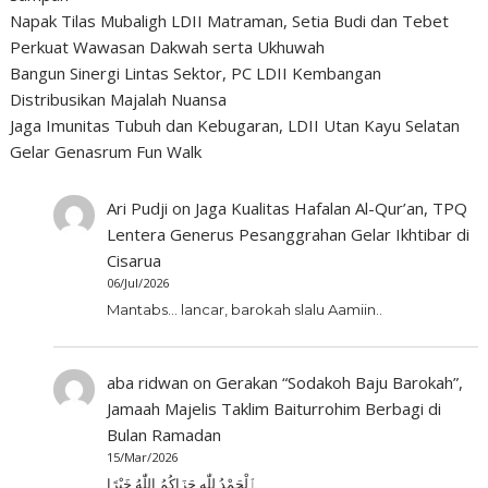
Napak Tilas Mubaligh LDII Matraman, Setia Budi dan Tebet
Perkuat Wawasan Dakwah serta Ukhuwah
Bangun Sinergi Lintas Sektor, PC LDII Kembangan
Distribusikan Majalah Nuansa
Jaga Imunitas Tubuh dan Kebugaran, LDII Utan Kayu Selatan
Gelar Genasrum Fun Walk
Ari Pudji
on
Jaga Kualitas Hafalan Al-Qur’an, TPQ
Lentera Generus Pesanggrahan Gelar Ikhtibar di
Cisarua
06/Jul/2026
Mantabs... lancar, barokah slalu Aamiin..
aba ridwan
on
Gerakan “Sodakoh Baju Barokah”,
Jamaah Majelis Taklim Baiturrohim Berbagi di
Bulan Ramadan
15/Mar/2026
ٱلْحَمْدُ لِلّٰهِ جَزَاكُمُ اللّٰهُ خَيْرًا