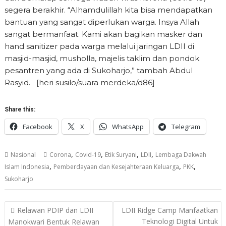
segera berakhir. “Alhamdulillah kita bisa mendapatkan
bantuan yang sangat diperlukan warga. Insya Allah
sangat bermanfaat. Kami akan bagikan masker dan
hand sanitizer pada warga melalui jaringan LDII di
masjid-masjid, musholla, majelis taklim dan pondok
pesantren yang ada di Sukoharjo,” tambah Abdul
Rasyid. [heri susilo/suara merdeka/d86]
Share this:
Facebook
X
WhatsApp
Telegram
,
,
,
,
Nasional
Corona
Covid-19
Etik Suryani
LDII
Lembaga Dakwah
,
,
,
Islam Indonesia
Pemberdayaan dan Kesejahteraan Keluarga
PKK
Sukoharjo
Post
Relawan PDIP dan LDII
LDII Ridge Camp Manfaatkan
navigation
Teknologi Digital Untuk
Manokwari Bentuk Relawan