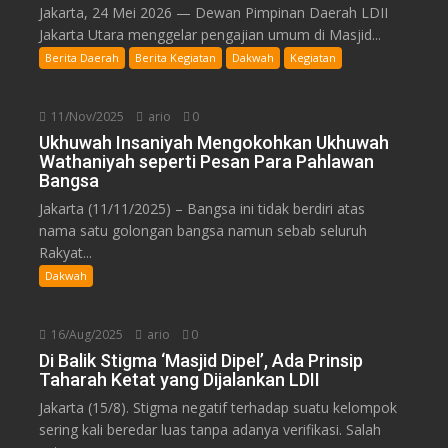
Jakarta, 24 Mei 2026 — Dewan Pimpinan Daerah LDII
Jakarta Utara menggelar pengajian umum di Masjid...
Berita Daerah
Berita Kegiatan
Dakwah
Kegiatan
11/Nov/2025
ario
0
Ukhuwah Insaniyah Mengokohkan Ukhuwah
Wathaniyah seperti Pesan Para Pahlawan
Bangsa
Jakarta (11/11/2025) – Bangsa ini tidak berdiri atas
nama satu golongan bangsa namun sebab seluruh
Rakyat...
Dakwah
16/Aug/2025
ario
0
Di Balik Stigma ‘Masjid Dipel’, Ada Prinsip
Taharah Ketat yang Dijalankan LDII
Jakarta (15/8). Stigma negatif terhadap suatu kelompok
sering kali beredar luas tanpa adanya verifikasi. Salah