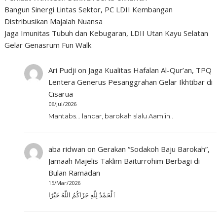
Bangun Sinergi Lintas Sektor, PC LDII Kembangan
Distribusikan Majalah Nuansa
Jaga Imunitas Tubuh dan Kebugaran, LDII Utan Kayu Selatan
Gelar Genasrum Fun Walk
Ari Pudji
on
Jaga Kualitas Hafalan Al-Qur’an, TPQ
Lentera Generus Pesanggrahan Gelar Ikhtibar di
Cisarua
06/Jul/2026
Mantabs... lancar, barokah slalu Aamiin..
aba ridwan
on
Gerakan “Sodakoh Baju Barokah”,
Jamaah Majelis Taklim Baiturrohim Berbagi di
Bulan Ramadan
15/Mar/2026
ٱلْحَمْدُ لِلّٰهِ جَزَاكُمُ اللّٰهُ خَيْرًا