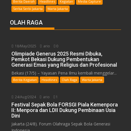
Berita Daerah
Headlines
Kegiatan
Media Capture
Serba Serbi Jakarta
Warta Jakarta
OLAH RAGA
18/May/2025
ario
0
Olimpiade Generus 2025 Resmi Dibuka,
Pemkot Bekasi Dukung Pembentukan
Generasi Emas yang Religius dan Profesional
Bekasi (17/5) – Yayasan Pena Ilmu kembali menggelar...
Berita Kegiatan
Headlines
Olah Raga
Warta Jakarta
24/Aug/2024
ario
1
Festival Sepak Bola FORSGI Piala Kemenpora
II: Menpora dan LDII Dukung Pembinaan Usia
Dini
Jakarta (24/8). Forum Olahraga Sepak Bola Generasi
Indonesia...