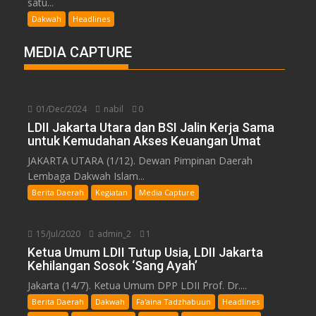
satu...
Dakwah
Headlines
MEDIA CAPTURE
01/Dec/2024
nabil
0
LDII Jakarta Utara dan BSI Jalin Kerja Sama
untuk Kemudahan Akses Keuangan Umat
JAKARTA UTARA (1/12). Dewan Pimpinan Daerah
Lembaga Dakwah Islam...
Berita Daerah
Kegiatan
Media Capture
15/Jul/2020
admin_2
1
Ketua Umum LDII Tutup Usia, LDII Jakarta
Kehilangan Sosok ‘Sang Ayah’
Jakarta (14/7). Ketua Umum DPP LDII Prof. Dr....
Berita Daerah
Dakwah
Fa'aina Tadzhabuun
Headlines