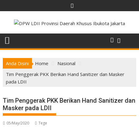
Skip
to
content
Anda Disini
Home
Nasional
Tim Penggerak PKK Berikan Hand Sanitizer dan Masker
pada LDII
Tim Penggerak PKK Berikan Hand Sanitizer dan
Masker pada LDII
05/May/2020
Tege