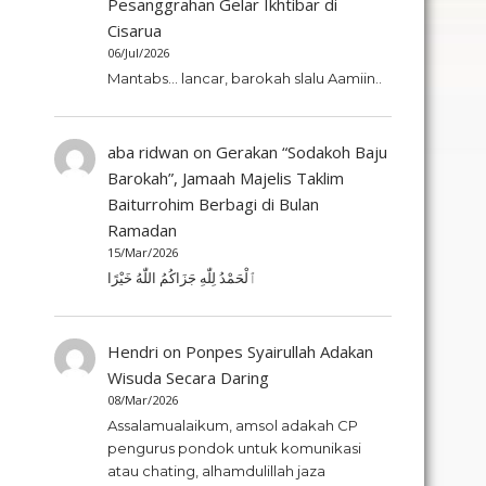
Pesanggrahan Gelar Ikhtibar di
Cisarua
06/Jul/2026
Mantabs... lancar, barokah slalu Aamiin..
aba ridwan
on
Gerakan “Sodakoh Baju
Barokah”, Jamaah Majelis Taklim
Baiturrohim Berbagi di Bulan
Ramadan
15/Mar/2026
ٱلْحَمْدُ لِلّٰهِ جَزَاكُمُ اللّٰهُ خَيْرًا
Hendri
on
Ponpes Syairullah Adakan
Wisuda Secara Daring
08/Mar/2026
Assalamualaikum, amsol adakah CP
pengurus pondok untuk komunikasi
atau chating, alhamdulillah jaza