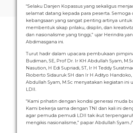
“Selaku Danjen Kopassus yang sekaligus menj
selamat datang kepada para peserta. Semoga d
kebangsaan yang sangat penting artinya untuk
membentuk sikap prilaku, disiplin, dan kreat
dan nasionalisme yang tinggi,” ujar Herindra 
Abdimasgana ini.
Turut hadir dalam upacara pembukaan pimpinan
Budiman, SE, Prof Dr. Ir KH Abdullah Syam, M.S
Nasution, H Edi Supriadi, ST, Ir H Teddy Suratm
Rioberto Sidauruk SH dan Ir H Adityo Handoko
Abdullah Syam, M.Sc menyatakan kegiatan ini
LDII.
“Kami prihatin dengan kondisi generasi muda ba
Kami bekerja sama dengan TNI dan kali ini d
agar pemuda pemudi LDII tak ikut terpengaruh
mengikis nasionalisme,” papar Abdullah Syam./*