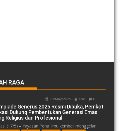
AH RAGA
18/May/2025
ario
0
impiade Generus 2025 Resmi Dibuka, Pemkot
kasi Dukung Pembentukan Generasi Emas
ng Religius dan Profesional
asi (17/5) – Yayasan Pena Ilmu kembali menggelar...