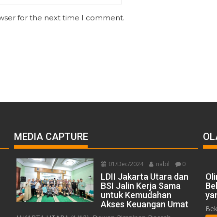
wser for the next time I comment.
MEDIA CAPTURE
OL
01/Dec/2024
nabil
0
LDII Jakarta Utara dan
Ol
BSI Jalin Kerja Sama
Be
untuk Kemudahan
ya
Akses Keuangan Umat
Bek