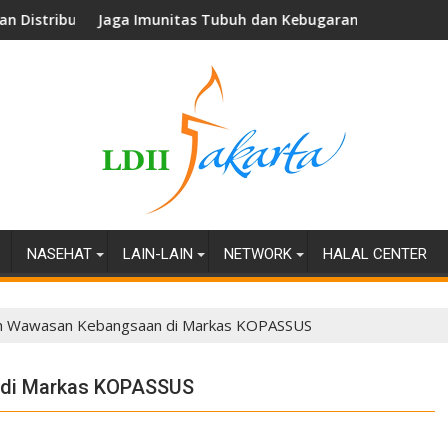
h Nuansa
tas Tubuh dan Kebugaran, LDII Utan Kayu Selatan Gelar Genas
Perkuat Moder
NASEHAT
LAIN-LAIN
NETWORK
HALAL CENTER
h Wawasan Kebangsaan di Markas KOPASSUS
di Markas KOPASSUS