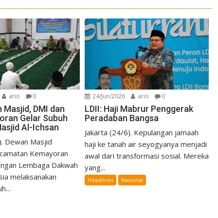
ario
0
24/Jun/2026
ario
0
Masjid, DMI dan
LDII: Haji Mabrur Penggerak
oran Gelar Subuh
Peradaban Bangsa
 Masjid Al-Ichsan
Jakarta (24/6). Kepulangan jamaah
6). Dewan Masjid
haji ke tanah air seyogyanya menjadi
ecamatan Kemayoran
awal dari transformasi sosial. Mereka
dengan Lembaga Dakwah
yang...
sia melaksanakan
Headlines
Nasional
h...