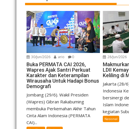
30/Jun/2026
ario
0
28/Jun/2026
Buka PERMATA CAI 2026,
Makmurkan 
Wapres Ajak Santri Perkuat
LDII Kemay
Karakter dan Keterampilan
Keliling di
Wirausaha Untuk Hadapi Bonus
Jakarta (28/
Demografi
Indonesia K
Jombang (29/6). Wakil Presiden
bersinergi 
(Wapres) Gibran Rakabuming
Islam Indone
membuka Perkemahan Akhir Tahun
kegiatan Subu
Cinta Alam Indonesia (PERMATA
Nasional
CAI)...