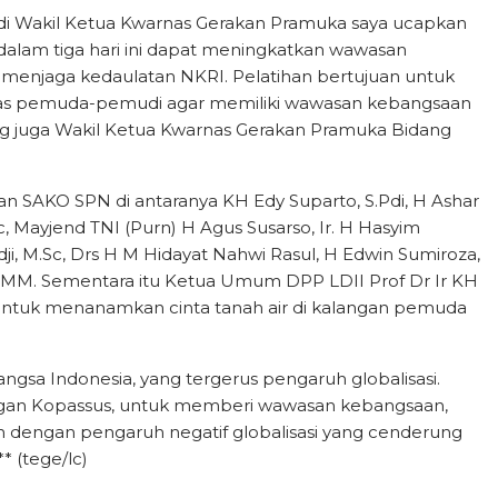
adi Wakil Ketua Kwarnas Gerakan Pramuka saya ucapkan
alam tiga hari ini dapat meningkatkan wawasan
 menjaga kedaulatan NKRI. Pelatihan bertujuan untuk
ivitas pemuda-pemudi agar memiliki wawasan kebangsaan
yang juga Wakil Ketua Kwarnas Gerakan Pramuka Bidang
 SAKO SPN di antaranya KH Edy Suparto, S.Pdi, H Ashar
c, Mayjend TNI (Purn) H Agus Susarso, Ir. H Hasyim
adji, M.Sc, Drs H M Hidayat Nahwi Rasul, H Edwin Sumiroza,
, MM. Sementara itu Ketua Umum DPP LDII Prof Dr Ir KH
 untuk menanamkan cinta tanah air di kalangan pemuda
ngsa Indonesia, yang tergerus pengaruh globalisasi.
engan Kopassus, untuk memberi wawasan kebangsaan,
 dengan pengaruh negatif globalisasi yang cenderung
* (tege/lc)