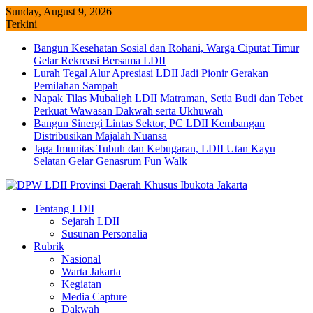
Skip
Sunday, August 9, 2026
to
Terkini
content
Bangun Kesehatan Sosial dan Rohani, Warga Ciputat Timur
Gelar Rekreasi Bersama LDII
Lurah Tegal Alur Apresiasi LDII Jadi Pionir Gerakan
Pemilahan Sampah
Napak Tilas Mubaligh LDII Matraman, Setia Budi dan Tebet
Perkuat Wawasan Dakwah serta Ukhuwah
Bangun Sinergi Lintas Sektor, PC LDII Kembangan
Distribusikan Majalah Nuansa
Jaga Imunitas Tubuh dan Kebugaran, LDII Utan Kayu
Selatan Gelar Genasrum Fun Walk
Tentang LDII
Sejarah LDII
Susunan Personalia
Rubrik
Nasional
Warta Jakarta
Kegiatan
Media Capture
Dakwah