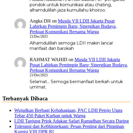
pondok untuk komunikasi atau chating,
alhamdulillah jaza kumullahu khoiroo.
Angka DH
on
Musda VII LDII Jakarta Pusat
Lahirkan Pemimpin Baru; Sinergikan Budaya,
Perkuat Komunikasi Bersama Warga
21/Dec/2025
Alhamdulillah semoga LDII makin lancar
manfaat dan barokah
RAHMAT WAHID
on
Musda VII LDII Jakarta
Pusat Lahirkan Pemimpin Baru; Sinergikan Budaya,
Perkuat Komunikasi Bersama Warga
21/Dec/2025
Selamat... Semoga bermanfaat berkah untuk
ummat.
Terbanyak Dibaca
Wujudkan Berbagi Kebahagiaan, PAC LDII Petojo Utara
Tebar 450 Paket Kurban untuk Warga
LDII Tanjung Priok Adakan Safari Ramadhan Secara Daring
Toleransi dan Kebhinnekaan: Pesan Penting dari Pimpinan
Komisi VIII DPR RI