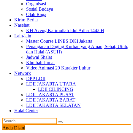
Organisasi
Sosial Budaya
Olah Raga
Kirim Berita
Nasehat
KH Aceng Karimullah Idul Adha 1442 H
Lain-lain
Master Course LINES DKI Jakarta
Penanganan Daging Kurban yang Aman, Sehat, Utuh,
dan Halal (ASUH)
Jadwal Shalat
Khutbah Jumat
Video Animasi 29 Karakter Luhur
Network
DPP LDII
LDII JAKARTA UTARA
LDII CILINCING
LDII JAKARTA PUSAT
LDII JAKARTA BARAT
LDII JAKARTA SELATAN
Halal Center
Anda Disini