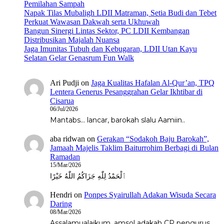
Pemilahan Sampah
Napak Tilas Mubaligh LDII Matraman, Setia Budi dan Tebet
Perkuat Wawasan Dakwah serta Ukhuwah
Bangun Sinergi Lintas Sektor, PC LDII Kembangan
Distribusikan Majalah Nuansa
Jaga Imunitas Tubuh dan Kebugaran, LDII Utan Kayu
Selatan Gelar Genasrum Fun Walk
Ari Pudji
on
Jaga Kualitas Hafalan Al-Qur’an, TPQ
Lentera Generus Pesanggrahan Gelar Ikhtibar di
Cisarua
06/Jul/2026
Mantabs... lancar, barokah slalu Aamiin..
aba ridwan
on
Gerakan “Sodakoh Baju Barokah”,
Jamaah Majelis Taklim Baiturrohim Berbagi di Bulan
Ramadan
15/Mar/2026
ٱلْحَمْدُ لِلّٰهِ جَزَاكُمُ اللّٰهُ خَيْرًا
Hendri
on
Ponpes Syairullah Adakan Wisuda Secara
Daring
08/Mar/2026
Assalamualaikum, amsol adakah CP pengurus