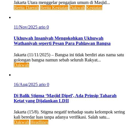
Jakarta Utara menggelar pengajian umum di Masjid...
Berita Daerah
Berita Kegiatan
Dakwah
Kegiatan
11/Nov/2025
ario
0
Ukhuwah Insaniyah Mengokohkan Ukhuwah
Wathaniyah seperti Pesan Para Pahlawan Bangsa
Jakarta (11/11/2025) – Bangsa ini tidak berdiri atas nama satu
golongan bangsa namun sebab seluruh Rakyat...
Dakwah
16/Aug/2025
ario
0
Di Balik Stigma ‘Masjid Dipel’, Ada Prinsip Taharah
Ketat yang Dijalankan LDII
Jakarta (15/8). Stigma negatif terhadap suatu kelompok sering
kali beredar luas tanpa adanya verifikasi. Salah satu...
Dakwah
Headlines