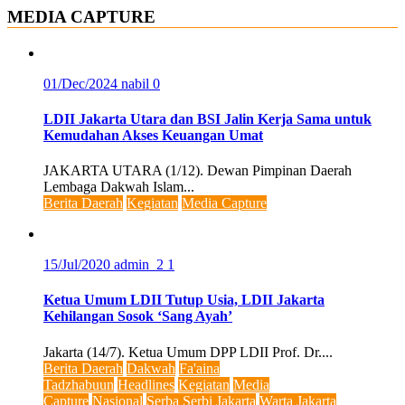
MEDIA CAPTURE
01/Dec/2024
nabil
0
LDII Jakarta Utara dan BSI Jalin Kerja Sama untuk
Kemudahan Akses Keuangan Umat
JAKARTA UTARA (1/12). Dewan Pimpinan Daerah
Lembaga Dakwah Islam...
Berita Daerah
Kegiatan
Media Capture
15/Jul/2020
admin_2
1
Ketua Umum LDII Tutup Usia, LDII Jakarta
Kehilangan Sosok ‘Sang Ayah’
Jakarta (14/7). Ketua Umum DPP LDII Prof. Dr....
Berita Daerah
Dakwah
Fa'aina
Tadzhabuun
Headlines
Kegiatan
Media
Capture
Nasional
Serba Serbi Jakarta
Warta Jakarta