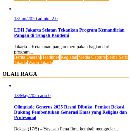
18/Jun/2020
admin_2
0
LDII Jakarta Selatan Tekankan Program Kemandirian
Pangan di Tengah Pandemi
Jakarta – Ketahanan pangan merupakan bagian dari
program...
Berita Daerah
Headlines
Kegiatan
Media Capture
Serba Serbi
Jakarta
Warta Jakarta
OLAH RAGA
18/May/2025
ario
0
Olimpiade Generus 2025 Resmi Dibuka, Pemkot Bekasi
Dukung Pembentukan Generasi Emas yang Religius dan
Profesional
Bekasi (17/5) – Yayasan Pena Ilmu kembali menggelar...