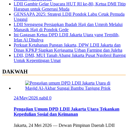
LDII Gambir Gelar Upacara HUT RI ke-80, Ketua DMI Titip
Harapan untuk Generasi Muda
GENSAPA 2025: Strategi LDII Pondok Labu Cetak Pemuda
Unggul
LDII Srengseng Persiapkan Ibadah Haji dan Umroh Melalui
Manasik Haji di Pondok Gede
Ini Gagasan Ketua DPD LDII Jakarta Utara yang Terpilih,
Irfan Al Dhuhya
Perkuat Ketahanan Pangan Jakarta, DPW LDII Jakarta dan
Dinas KPKP Siapkan Kerjasama Urban Farming dan Juleha
LDII, DMI, MUI Tanah Abang Jakarta Pusat Ngobrol Bareng
Untuk Kepentingan Umat
DAKWAH
24/May/2026
nabil
0
Pengajian Umum DPD LDII Jakarta Utara Tekankan
Kepedulian Sosial dan Keimanan
Jakarta, 24 Mei 2026 — Dewan Pimpinan Daerah LDII