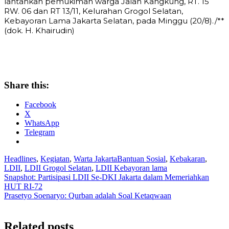
lantahkan pemukiman warga Jalan Kangkung, RT. 15
RW. 06 dan RT 13/11, Kelurahan Grogol Selatan,
Kebayoran Lama Jakarta Selatan, pada Minggu (20/8)./**
(dok. H. Khairudin)
Share this:
Facebook
X
WhatsApp
Telegram
Headlines
,
Kegiatan
,
Warta Jakarta
Bantuan Sosial
,
Kebakaran
,
LDII
,
LDII Grogol Selatan
,
LDII Kebayoran lama
Post
Snapshot: Partisipasi LDII Se-DKI Jakarta dalam Memeriahkan
HUT RI-72
navigation
Prasetyo Soenaryo: Qurban adalah Soal Ketaqwaan
Related posts