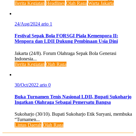
Berita Kegiatan
Headlines
Olah Raga
Warta Jakarta
24/Aug/2024
ario
1
Festival Sepak Bola FORSGI Piala Kemenpora II:
Menpora dan LDII Dukung Pembinaan Usia Dini
Jakarta (24/8). Forum Olahraga Sepak Bola Generasi
Indonesia...
Berita Kegiatan
Olah Raga
30/Oct/2022
ario
0
Buka Turnamen Tenis Nasional LDII, Bupati Sukoharjo
Ingatkan Olahraga Sebagai Pemersatu Bangsa
Sukoharjo (30/10). Bupati Sukoharjo Etik Suryani, membuka
“Turnamen...
Lintas Daerah
Olah Raga