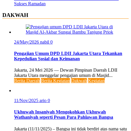
Sukses Ramadan
DAKWAH
24/May/2026
nabil
0
Pengajian Umum DPD LDII Jakarta Utara Tekankan
Kepedulian Sosial dan Keimanan
Jakarta, 24 Mei 2026 — Dewan Pimpinan Daerah LDII
Jakarta Utara menggelar pengajian umum di Masjid...
Berita Daerah
Berita Kegiatan
Dakwah
Kegiatan
11/Nov/2025
ario
0
Ukhuwah Insaniyah Mengokohkan Ukhuwah
Wathaniyah seperti Pesan Para Pahlawan Bangsa
Jakarta (11/11/2025) – Bangsa ini tidak berdiri atas nama satu