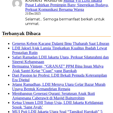
RAHMAT WAHID
on
Musda VII LDII Jakarta
Pusat Lahirkan Pemimpin Baru; Sinergikan Budaya,
Perkuat Komunikasi Bersama Warga
21/Dec/2025
Selamat... Semoga bermanfaat berkah untuk
ummat.
Terbanyak Dibaca
Generus Kebon Kacang Dalami Ilmu Thaharah Saat Liburan
LDII Jaksel Ajak Lansia Tingkatkan Kualitas Ibadah Lewat
Pengajian Rutin
Safari Ramadan LDII Jakarta Utara, Perkuat Silaturahmi dan
Sinergi Kebangsaan
Bernuansa Vintage, “GRANAT” PPM Bina Insan Mulya
Ajak Santri Kejar “Cuan” yang Barokah
Dari Passion ke Profesi: LDII Bekali Pemuda Keterampilan
Era Digital
Jelang Ramadhan, LDII Meruya Utara Gelar Bazar Murah
Upaya Bentuk Kemandirian Remaja
Membangun Generasi Qurani: Seratusan Anak Ikuti
Anjangsana Caberawit di Masjid Baiturrohim
Ketua Umum LDII Tutup Usia, LDII Jakarta Kehilangan
Sosok ‘Sang Ayah’
MUI Puji LDII Jakarta Utara Soal “Tansikul Harokah” 5