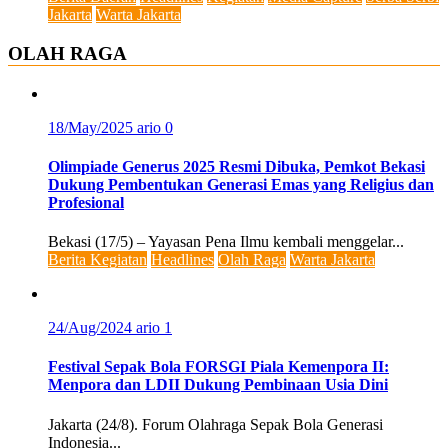
Jakarta
Warta Jakarta
OLAH RAGA
18/May/2025
ario
0
Olimpiade Generus 2025 Resmi Dibuka, Pemkot Bekasi
Dukung Pembentukan Generasi Emas yang Religius dan
Profesional
Bekasi (17/5) – Yayasan Pena Ilmu kembali menggelar...
Berita Kegiatan
Headlines
Olah Raga
Warta Jakarta
24/Aug/2024
ario
1
Festival Sepak Bola FORSGI Piala Kemenpora II:
Menpora dan LDII Dukung Pembinaan Usia Dini
Jakarta (24/8). Forum Olahraga Sepak Bola Generasi
Indonesia...