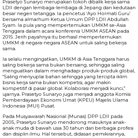
Prasetyo Sunaryo merupakan tokoh dibalik kerja sama
LDII dengan lembaga-lembaga di Jepang dan kedutaan
besar negeri tetangga. Ia pencetus ‘Ayo Hormati Guru’
bersama almarhum Ketua Umum DPP LDII Abdullah
Syam. Ia pula yang mempertemukan UMKM se-Asia
Tenggara dalam acara konferensi UMKM ASEAN pada
2015. Jerih payahnya itu berhasil mempertemukan
UMKM di negara-negara ASEAN untuk saling bekerja
sama.
Ia selalu mengingatkan, UMKM di Asia Tenggara harus
saling bekerja sama bukan bersaing, sehingga saling
menguatkan dalam menghadapi produk-produk global,
“Saling menyuplai bahan sehingga yang tercipta iklim
bisnis kerja sama bukan kompetisi, agar makin
kompetitif di pasar global. Kolaborasi menjadi kunci,”
ujarnya. Prasetyo Sunaryo juga menjadi anggota Komisi
Pemberdayaan Ekonomi Umat (KPEU) Majelis Ulama
Indonesia (MUI) Pusat.
Pada Musyawarah Nasional (Munas) DPP LDII pada
2005, Prasetyo Sunaryo mendorong masuknya anak-
anak muda di bawah usia 30 tahun dari berbagai profesi
dan disiplin ilmu. Hal tersebut, didasari pemikirannya,