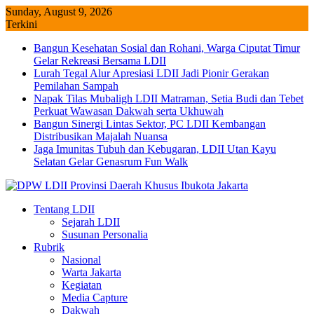
Skip
Sunday, August 9, 2026
to
Terkini
content
Bangun Kesehatan Sosial dan Rohani, Warga Ciputat Timur
Gelar Rekreasi Bersama LDII
Lurah Tegal Alur Apresiasi LDII Jadi Pionir Gerakan
Pemilahan Sampah
Napak Tilas Mubaligh LDII Matraman, Setia Budi dan Tebet
Perkuat Wawasan Dakwah serta Ukhuwah
Bangun Sinergi Lintas Sektor, PC LDII Kembangan
Distribusikan Majalah Nuansa
Jaga Imunitas Tubuh dan Kebugaran, LDII Utan Kayu
Selatan Gelar Genasrum Fun Walk
Tentang LDII
Sejarah LDII
Susunan Personalia
Rubrik
Nasional
Warta Jakarta
Kegiatan
Media Capture
Dakwah