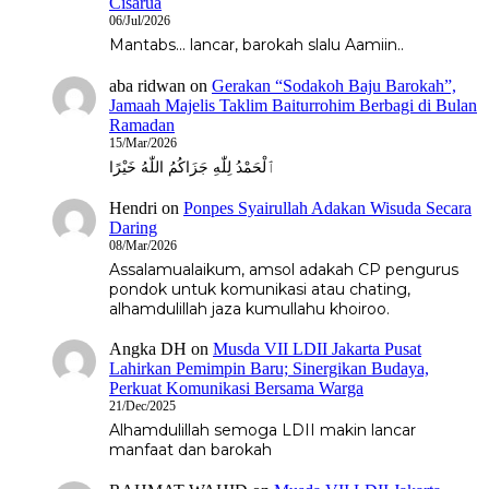
Cisarua
06/Jul/2026
Mantabs... lancar, barokah slalu Aamiin..
aba ridwan
on
Gerakan “Sodakoh Baju Barokah”,
Jamaah Majelis Taklim Baiturrohim Berbagi di Bulan
Ramadan
15/Mar/2026
ٱلْحَمْدُ لِلّٰهِ جَزَاكُمُ اللّٰهُ خَيْرًا
Hendri
on
Ponpes Syairullah Adakan Wisuda Secara
Daring
08/Mar/2026
Assalamualaikum, amsol adakah CP pengurus
pondok untuk komunikasi atau chating,
alhamdulillah jaza kumullahu khoiroo.
Angka DH
on
Musda VII LDII Jakarta Pusat
Lahirkan Pemimpin Baru; Sinergikan Budaya,
Perkuat Komunikasi Bersama Warga
21/Dec/2025
Alhamdulillah semoga LDII makin lancar
manfaat dan barokah