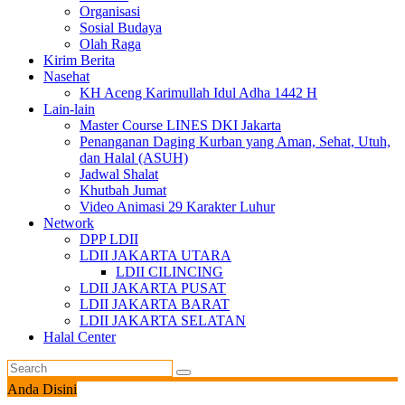
Organisasi
Sosial Budaya
Olah Raga
Kirim Berita
Nasehat
KH Aceng Karimullah Idul Adha 1442 H
Lain-lain
Master Course LINES DKI Jakarta
Penanganan Daging Kurban yang Aman, Sehat, Utuh,
dan Halal (ASUH)
Jadwal Shalat
Khutbah Jumat
Video Animasi 29 Karakter Luhur
Network
DPP LDII
LDII JAKARTA UTARA
LDII CILINCING
LDII JAKARTA PUSAT
LDII JAKARTA BARAT
LDII JAKARTA SELATAN
Halal Center
Anda Disini