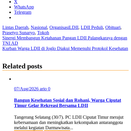
X
WhatsApp
Telegram
Lintas Daerah
,
Nasional
,
Organisasi
LDII
,
LDII Peduli
,
Obituari
,
Prasetyo Sunaryo
,
Tokoh
Post
Sinergi Membangun Ketahanan Pangan LDII Palangkaraya dengan
TNI AD
navigation
Kurban Warga LDII di Joglo Diakui Memenuhi Protokol Kesehatan
Related posts
07/Aug/2026
ario
0
Bangun Kesehatan Sosial dan Rohani, Warga Ciputat
Timur Gelar Rekreasi Bersama LDII
Tangerang Selatang (30/7). PC LDII Ciputat Timur merajut
kebersamaan dan meningkatkan kekompakan antaranggota
melalui kegiatan Darmawisata...