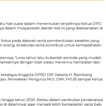
i satu hak suara dalam menentukan terpilihnya Ketua DPD
a dalam musyawarah daerah kali ini yang dilaksanakan di
yang fokus pada dakwah serta pembentukan karakter yang
an sinergi, kolaborasi serta kontribusi untuk kemaslahatan
tannya, “Lima tahun lalu, bukanlah periode yang mudah
jalankannya dengan baik walau menemui hambatan dan
at sekaligus Anggota DPRD DKI Jakarta H. Bambang
rjan, Perwakilan Pengurus MUI, DMI, FKUB sampai Ketua
nya hingga tahun 2030. Beliau dalam sambutan perdananya
s di dalamnya) agar menjadi lebih berkarakter yang baik,