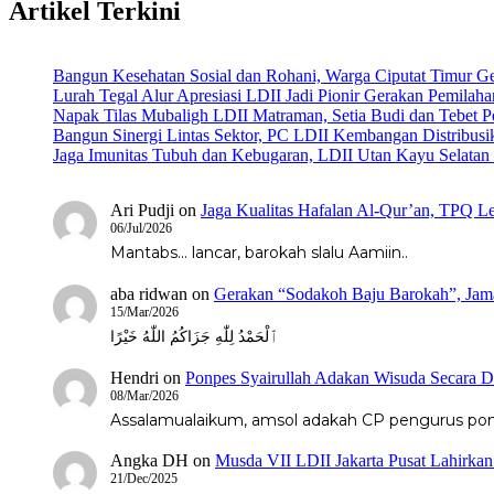
Artikel Terkini
Bangun Kesehatan Sosial dan Rohani, Warga Ciputat Timur G
Lurah Tegal Alur Apresiasi LDII Jadi Pionir Gerakan Pemilah
Napak Tilas Mubaligh LDII Matraman, Setia Budi dan Tebet
Bangun Sinergi Lintas Sektor, PC LDII Kembangan Distribus
Jaga Imunitas Tubuh dan Kebugaran, LDII Utan Kayu Selata
Ari Pudji
on
Jaga Kualitas Hafalan Al-Qur’an, TPQ Le
06/Jul/2026
Mantabs... lancar, barokah slalu Aamiin..
aba ridwan
on
Gerakan “Sodakoh Baju Barokah”, Jama
15/Mar/2026
ٱلْحَمْدُ لِلّٰهِ جَزَاكُمُ اللّٰهُ خَيْرًا
Hendri
on
Ponpes Syairullah Adakan Wisuda Secara D
08/Mar/2026
Assalamualaikum, amsol adakah CP pengurus pondo
Angka DH
on
Musda VII LDII Jakarta Pusat Lahirka
21/Dec/2025