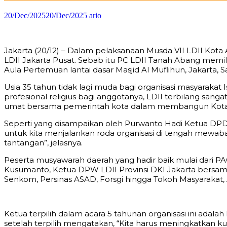
20/Dec/2025
20/Dec/2025
ario
Jakarta (20/12) – Dalam pelaksanaan Musda VII LDII Kota
LDII Jakarta Pusat. Sebab itu PC LDII Tanah Abang memil
Aula Pertemuan lantai dasar Masjid Al Muflihun, Jakarta, S
Usia 35 tahun tidak lagi muda bagi organisasi masyarakat
profesional religius bagi anggotanya, LDII terbilang sanga
umat bersama pemerintah kota dalam membangun Kota 
Seperti yang disampaikan oleh Purwanto Hadi Ketua DPD
untuk kita menjalankan roda organisasi di tengah me
tantangan”, jelasnya.
Peserta musyawarah daerah yang hadir baik mulai dari P
Kusumanto, Ketua DPW LDII Provinsi DKI Jakarta bersam
Senkom, Persinas ASAD, Forsgi hingga Tokoh Masyarakat,
Ketua terpilih dalam acara 5 tahunan organisasi ini ada
setelah terpilih mengatakan, “Kita harus meningkatkan ku