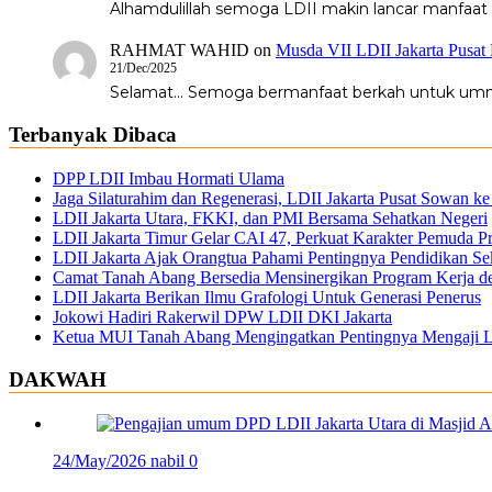
Alhamdulillah semoga LDII makin lancar manfaat
RAHMAT WAHID
on
Musda VII LDII Jakarta Pusat
21/Dec/2025
Selamat... Semoga bermanfaat berkah untuk um
Terbanyak Dibaca
DPP LDII Imbau Hormati Ulama
Jaga Silaturahim dan Regenerasi, LDII Jakarta Pusat Sowan
LDII Jakarta Utara, FKKI, dan PMI Bersama Sehatkan Negeri
LDII Jakarta Timur Gelar CAI 47, Perkuat Karakter Pemuda Pr
LDII Jakarta Ajak Orangtua Pahami Pentingnya Pendidikan S
Camat Tanah Abang Bersedia Mensinergikan Program Kerja d
LDII Jakarta Berikan Ilmu Grafologi Untuk Generasi Penerus
Jokowi Hadiri Rakerwil DPW LDII DKI Jakarta
Ketua MUI Tanah Abang Mengingatkan Pentingnya Mengaji 
DAKWAH
24/May/2026
nabil
0