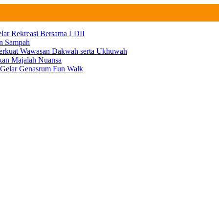
elar Rekreasi Bersama LDII
an Sampah
 Perkuat Wawasan Dakwah serta Ukhuwah
ikan Majalah Nuansa
n Gelar Genasrum Fun Walk