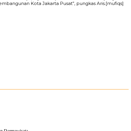
pembangunan Kota Jakarta Pusat”, pungkas Aris.[mufiqs]
n Darmawisata...