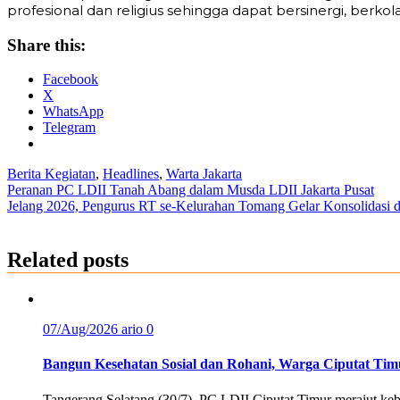
profesional dan religius sehingga dapat bersinergi, berk
Share this:
Facebook
X
WhatsApp
Telegram
Berita Kegiatan
,
Headlines
,
Warta Jakarta
Post
Peranan PC LDII Tanah Abang dalam Musda LDII Jakarta Pusat
Jelang 2026, Pengurus RT se-Kelurahan Tomang Gelar Konsolidasi
navigation
Related posts
07/Aug/2026
ario
0
Bangun Kesehatan Sosial dan Rohani, Warga Ciputat Tim
Tangerang Selatang (30/7). PC LDII Ciputat Timur merajut k