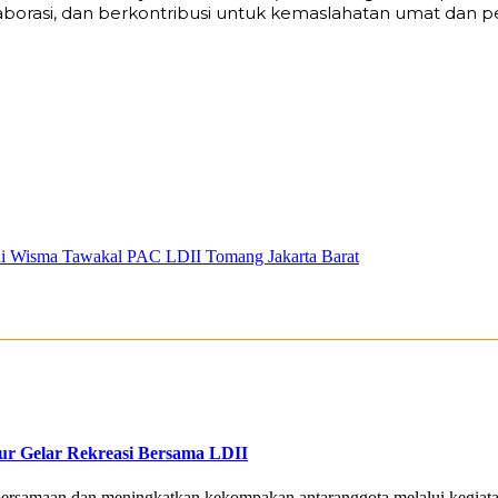
olaborasi, dan berkontribusi untuk kemaslahatan umat dan 
 di Wisma Tawakal PAC LDII Tomang Jakarta Barat
ur Gelar Rekreasi Bersama LDII
ebersamaan dan meningkatkan kekompakan antaranggota melalui kegiata