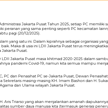
 Administrasi Jakarta Pusat Tahun 2025, setiap PC memilik
iki peranan yang sama penting seperti PC kecamatan lainny
abtu pagi (20/12/2025).
 Islam yang satu ini. Dalam kiprahnya sebagai organisasi 
t baik. Maka di usia ini LDII Jakarta Pusat terus meningkatk
Jakarta Pusat.
 LDII Jakarta Pusat masa khitmad 2020-2025 dalam sambu
wabahnya pandemi Covid-19, namun kita semua mampu men
AC, PC dan Penasihat PC se-Jakarta Pusat, Dewan Penasih
a Sekretaris masing-masing KH. Imam Bashori dan H. Suka
 Agama dan Ulama wilayah Jakarta Pusat.
lah H. Aris Triarso yang akan menjalankan amanah dapukan
alitas sumber daya manusia kita (termasuk generasi peneru