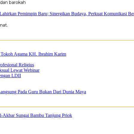
 dan barokah
 Lahirkan Pemimpin Baru; Sinergikan Budaya, Perkuat Komunikasi B
mat.
 ke Tokoh Agama KH. Ibrahim Karim
ofesional Religius
eksual Lewat Webinar
engan LDII
Langsung Pada Guru Bukan Dari Dunia Maya