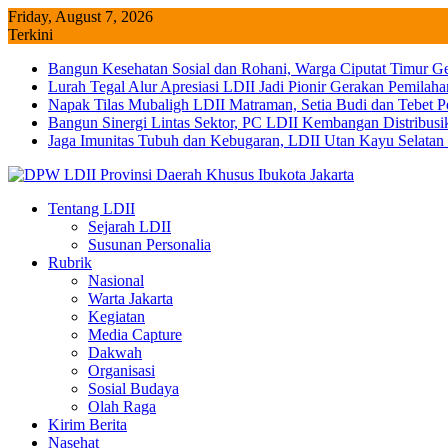
Skip
Friday, August 7, 2026
to
Terkini
content
Bangun Kesehatan Sosial dan Rohani, Warga Ciputat Timur G
Lurah Tegal Alur Apresiasi LDII Jadi Pionir Gerakan Pemilah
Napak Tilas Mubaligh LDII Matraman, Setia Budi dan Tebet
Bangun Sinergi Lintas Sektor, PC LDII Kembangan Distribus
Jaga Imunitas Tubuh dan Kebugaran, LDII Utan Kayu Selata
Tentang LDII
Sejarah LDII
Susunan Personalia
Rubrik
Nasional
Warta Jakarta
Kegiatan
Media Capture
Dakwah
Organisasi
Sosial Budaya
Olah Raga
Kirim Berita
Nasehat