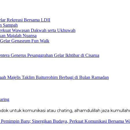
elar Rekreasi Bersama LDII
an Sampah
 Perkuat Wawasan Dakwah serta Ukhuwah
ikan Majalah Nuansa
n Gelar Genasrum Fun Walk
ntera Generus Pesanggrahan Gelar Ikhtibar di Cisarua
ah Majelis Taklim Baiturrohim Berbagi di Bulan Ramadan
aring
k untuk komunikasi atau chating, alhamdulillah jaza kumullahu
n Pemimpin Baru; Sinergikan Budaya, Perkuat Komunikasi Bersama W