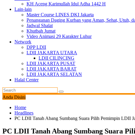
KH Aceng Karimullah Idul Adha 1442 H
Lain-lain
Master Course LINES DKI Jakarta
Penanganan Daging Kurban yang Aman, Sehat, Utuh, d
Jadwal Shalat
Khutbah Jumat
Video Animasi 29 Karakter Luhur
Network
DPP LDII
LDII JAKARTA UTARA
LDII CILINCING
LDII JAKARTA PUSAT
LDII JAKARTA BARAT
LDII JAKARTA SELATAN
Halal Center
Anda Disini
Home
Headlines
PC LDII Tanah Abang Sumbang Suara Pilih Pemimpin LDII Ja
PC LDII Tanah Abang Sumbang Suara Pili