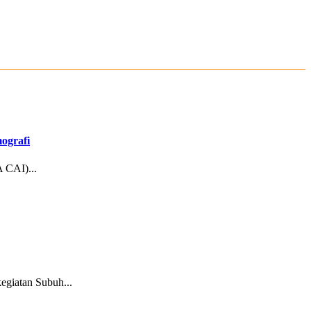
ografi
 CAI)...
egiatan Subuh...