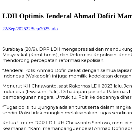
LDII Optimis Jenderal Ahmad Dofiri Mam
22/Sep/2025
22/Sep/2025
ario
Surabaya (20/9). DPP LDII mengapresiasi dan mendukung 
Masyarakat (Kamtibmas), dan Reformasi Kepolisian. Ke
mendorong percepatan reformasi kepolisian.
“Jenderal Polisi Ahmad Dofiri dekat dengan semua lapisan
Indonesia (Wakapolri) ini juga memiliki kedekatan deng
Menurut KH Chriswanto, saat Rakernas LDII 2023 lalu, J
Indonesia (Irwasum Polri). Di hadapan peserta Rakernas 
pembangunan negara. Untuk itu, Polri ke depannya dih
“Tugas polisi itu ujungnya adalah turut serta dalam rang
sendiri. Polisi tidak mungkin melaksanakan tugas sendir
Ketua Umum DPP LDII, KH Chriswanto Santoso, menilai 
keamanan. “Kami memandang Jenderal Ahmad Dofiri adalah