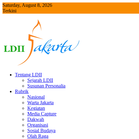
Skip
Saturday, August 8, 2026
to
Terkini
content
Napak Tilas Mubaligh LDII Matraman, Setia Budi dan Tebet Per
Tentang LDII
Sejarah LDII
Susunan Personalia
Rubrik
Nasional
Warta Jakarta
Kegiatan
Media Capture
Dakwah
Organisasi
Sosial Budaya
Olah Raga