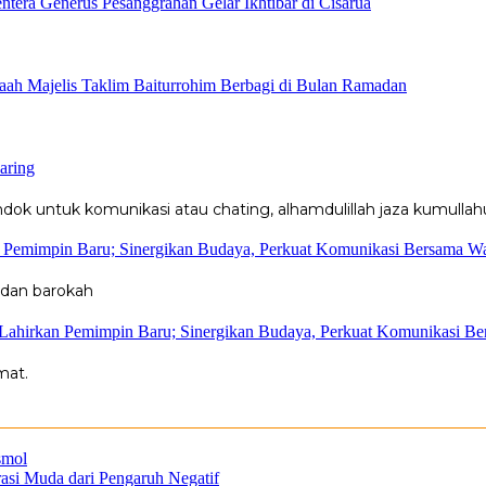
ntera Generus Pesanggrahan Gelar Ikhtibar di Cisarua
ah Majelis Taklim Baiturrohim Berbagi di Bulan Ramadan
aring
k untuk komunikasi atau chating, alhamdulillah jaza kumullahu
n Pemimpin Baru; Sinergikan Budaya, Perkuat Komunikasi Bersama W
 dan barokah
 Lahirkan Pemimpin Baru; Sinergikan Budaya, Perkuat Komunikasi B
mat.
smol
rasi Muda dari Pengaruh Negatif