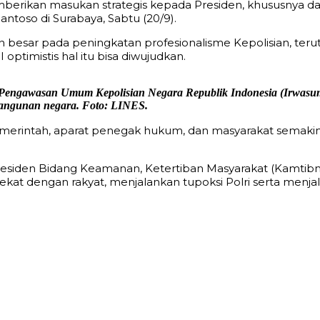
mberikan masukan strategis kepada Presiden, khususnya d
ntoso di Surabaya, Sabtu (20/9).
n besar pada peningkatan profesionalisme Kepolisian, ter
ptimistis hal itu bisa diwujudkan.
r Pengawasan Umum Kepolisian Negara Republik Indonesia (Irwasum
bangunan negara. Foto: LINES.
 pemerintah, aparat penegak hukum, dan masyarakat semaki
esiden Bidang Keamanan, Ketertiban Masyarakat (Kamtibma
t dengan rakyat, menjalankan tupoksi Polri serta menjala