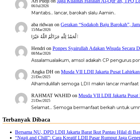
Ari Pudji
on
Jaga Kualitas Hafalan Al-Qur’an, TPQ Le
06/Jul/2026
Mantabs... lancar, barokah slalu Aamiin..
aba ridwan
on
Gerakan “Sodakoh Baju Barokah”, Jama
15/Mar/2026
ٱلْحَمْدُ لِلّٰهِ جَزَاكُمُ اللّٰهُ خَيْرًا
Hendri
on
Ponpes Syairullah Adakan Wisuda Secara D
08/Mar/2026
Assalamualaikum, amsol adakah CP pengurus pondo
Angka DH
on
Musda VII LDII Jakarta Pusat Lahirka
21/Dec/2025
Alhamdulillah semoga LDII makin lancar manfaat
RAHMAT WAHID
on
Musda VII LDII Jakarta Pusat
21/Dec/2025
Selamat... Semoga bermanfaat berkah untuk um
Terbanyak Dibaca
Bersama NU, DPD LDII Jakarta Barat Ikut Pantau Hilal di Ba
“Ngaji and Chill”: Cara Kreatif LDII Pasar Rumput Jaga Gene