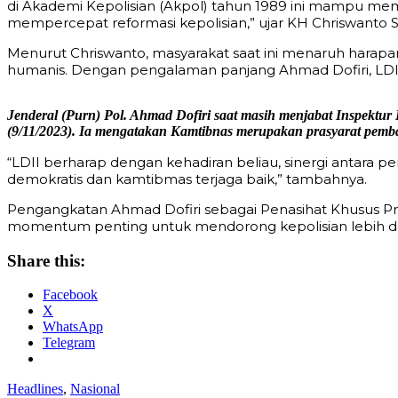
di Akademi Kepolisian (Akpol) tahun 1989 ini mampu me
mempercepat reformasi kepolisian,” ujar KH Chriswanto Sa
Menurut Chriswanto, masyarakat saat ini menaruh harapa
humanis. Dengan pengalaman panjang Ahmad Dofiri, LDII o
Jenderal (Purn) Pol. Ahmad Dofiri saat masih menjabat Inspektu
(9/11/2023). Ia mengatakan Kamtibnas merupakan prasyarat pem
“LDII berharap dengan kehadiran beliau, sinergi antara
demokratis dan kamtibmas terjaga baik,” tambahnya.
Pengangkatan Ahmad Dofiri sebagai Penasihat Khusus Pr
momentum penting untuk mendorong kepolisian lebih deka
Share this:
Facebook
X
WhatsApp
Telegram
Headlines
,
Nasional