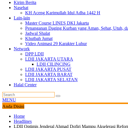
Kirim Berita
Nasehat
KH Aceng Karimullah Idul Adha 1442 H
Lain-lain
Master Course LINES DKI Jakarta
Penanganan Daging Kurban yang Aman, Sehat, Utuh, d
Jadwal Shalat
Khutbah Jumat
Video Animasi 29 Karakter Luhur
Network
DPP LDII
LDII JAKARTA UTARA
LDII CILINCING
LDII JAKARTA PUSAT
LDII JAKARTA BARAT
LDII JAKARTA SELATAN
Halal Center
MENU
Anda Disini
Home
Headlines
LDII Optimis Jenderal Ahmad Dofiri Mampu Akselerasi Refor