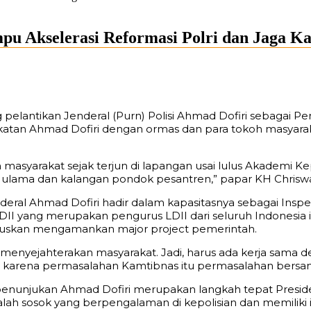
pu Akselerasi Reformasi Polri dan Jaga K
pelantikan Jenderal (Purn) Polisi Ahmad Dofiri sebagai P
dekatan Ahmad Dofiri dengan ormas dan para tokoh masy
 masyarakat sejak terjun di lapangan usai lulus Akademi Ke
an ulama dan kalangan pondok pesantren,” papar KH Chrisw
enderal Ahmad Dofiri hadir dalam kapasitasnya sebagai I
LDII yang merupakan pengurus LDII dari seluruh Indonesia
aruskan mengamankan major project pemerintah.
ka menyejahterakan masyarakat. Jadi, harus ada kerja sama 
ian karena permasalahan Kamtibnas itu permasalahan bersa
penunjukan Ahmad Dofiri merupakan langkah tepat Presi
 sosok yang berpengalaman di kepolisian dan memiliki int