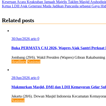
Post
Keseruan Acara Keakraban Jamaah Majelis Taklim Masjid Asshodiqi
Ketua LDII Ajak Generasi Muda Jadikan Pancasila sebagai Gaya Hi
navigation
Related posts
30/Jun/2026
ario
0
Buka PERMATA CAI 2026, Wapres Ajak Santri Perkuat K
Jombang (29/6). Wakil Presiden (Wapres) Gibran Rakabumi
Headlines
Nasional
28/Jun/2026
ario
0
Makmurkan Masjid, DMI dan LDII Kemayoran Gelar Subuh
Jakarta (28/6). Dewan Masjid Indonesia Kecamatan Kemayora
Nasional