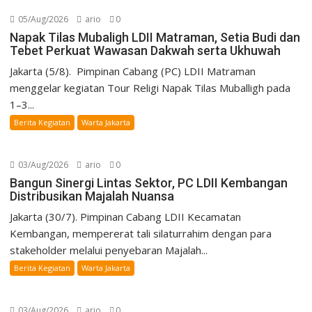
05/Aug/2026
ario
0
Napak Tilas Mubaligh LDII Matraman, Setia Budi dan
Tebet Perkuat Wawasan Dakwah serta Ukhuwah
Jakarta (5/8). Pimpinan Cabang (PC) LDII Matraman
menggelar kegiatan Tour Religi Napak Tilas Muballigh pada
1–3...
Berita Kegiatan
Warta Jakarta
03/Aug/2026
ario
0
Bangun Sinergi Lintas Sektor, PC LDII Kembangan
Distribusikan Majalah Nuansa
Jakarta (30/7). Pimpinan Cabang LDII Kecamatan
Kembangan, mempererat tali silaturrahim dengan para
stakeholder melalui penyebaran Majalah...
Berita Kegiatan
Warta Jakarta
03/Aug/2026
ario
0