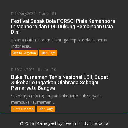
24/Aug/2024
ario
1
Festival Sepak Bola FORSGI Piala Kemenpora
II: Menpora dan LDII Dukung Pembinaan Usia
Dini
Jakarta (24/8). Forum Olahraga Sepak Bola Generasi
Indonesia...
Berita Kegiatan
Olah Raga
30/Oct/2022
ario
0
Buka Turnamen Tenis Nasional LDII, Bupati
Sukoharjo Ingatkan Olahraga Sebagai
Pemersatu Bangsa
Sukoharjo (30/10). Bupati Sukoharjo Etik Suryani,
membuka “Turnamen...
Lintas Daerah
Olah Raga
© 2016 Managed by Team IT LDII Jakarta