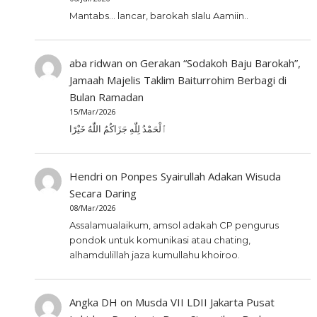
Mantabs... lancar, barokah slalu Aamiin..
aba ridwan
on
Gerakan “Sodakoh Baju Barokah”,
Jamaah Majelis Taklim Baiturrohim Berbagi di
Bulan Ramadan
15/Mar/2026
ٱلْحَمْدُ لِلّٰهِ جَزَاكُمُ اللّٰهُ خَيْرًا
Hendri
on
Ponpes Syairullah Adakan Wisuda
Secara Daring
08/Mar/2026
Assalamualaikum, amsol adakah CP pengurus
pondok untuk komunikasi atau chating,
alhamdulillah jaza kumullahu khoiroo.
Angka DH
on
Musda VII LDII Jakarta Pusat