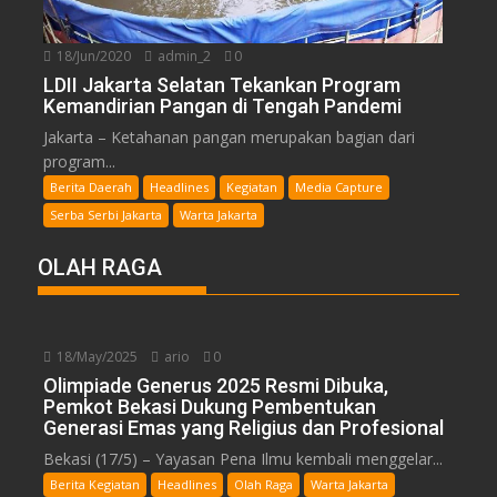
18/Jun/2020
admin_2
0
LDII Jakarta Selatan Tekankan Program
Kemandirian Pangan di Tengah Pandemi
Jakarta – Ketahanan pangan merupakan bagian dari
program...
Berita Daerah
Headlines
Kegiatan
Media Capture
Serba Serbi Jakarta
Warta Jakarta
OLAH RAGA
18/May/2025
ario
0
Olimpiade Generus 2025 Resmi Dibuka,
Pemkot Bekasi Dukung Pembentukan
Generasi Emas yang Religius dan Profesional
Bekasi (17/5) – Yayasan Pena Ilmu kembali menggelar...
Berita Kegiatan
Headlines
Olah Raga
Warta Jakarta