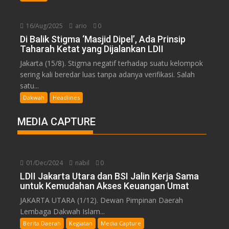
16/Aug/2025
ario
0
Di Balik Stigma ‘Masjid Dipel’, Ada Prinsip
Taharah Ketat yang Dijalankan LDII
Jakarta (15/8). Stigma negatif terhadap suatu kelompok
sering kali beredar luas tanpa adanya verifikasi. Salah
satu...
Dakwah
Headlines
MEDIA CAPTURE
01/Dec/2024
nabil
0
LDII Jakarta Utara dan BSI Jalin Kerja Sama
untuk Kemudahan Akses Keuangan Umat
JAKARTA UTARA (1/12). Dewan Pimpinan Daerah
Lembaga Dakwah Islam...
Berita Daerah
Kegiatan
Media Capture