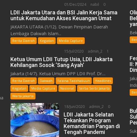
01/Dec/2024
nabil
0
LDII Jakarta Utara dan BSI Jalin Kerja Sama
Ol
untuk Kemudahan Akses Keuangan Umat
Be
ya
JAKARTA UTARA (1/12). Dewan Pimpinan Daerah
Bek
Lembaga Dakwah Islam...
Ber
Berita Daerah
Kegiatan
Media Capture
15/Jul/2020
admin_2
1
Fe
Ketua Umum LDII Tutup Usia, LDII Jakarta
II
Kehilangan Sosok ‘Sang Ayah’
Din
Jakarta (14/7). Ketua Umum DPP LDII Prof. Dr....
Jak
Berita Daerah
Dakwah
Fa'aina Tadzhabuun
Headlines
Indo
Kegiatan
Media Capture
Nasional
Serba Serbi Jakarta
Ber
Warta Jakarta
ma
18/Jun/2020
admin_2
0
Bu
LDII Jakarta Selatan
Su
Tekankan Program
Pe
Kemandirian Pangan di
Suk
Tengah Pandemi