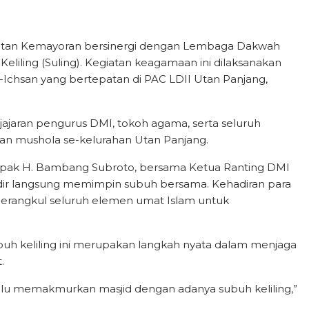
amatan Kemayoran bersinergi dengan Lembaga Dakwah
liling (Suling). Kegiatan keagamaan ini dilaksanakan
l-Ichsan yang bertepatan di PAC LDII Utan Panjang,
h jajaran pengurus DMI, tokoh agama, serta seluruh
n mushola se-kelurahan Utan Panjang.
ak H. Bambang Subroto, bersama Ketua Ranting DMI
adir langsung memimpin subuh bersama. Kehadiran para
rangkul seluruh elemen umat Islam untuk
 keliling ini merupakan langkah nyata dalam menjaga
.
lalu memakmurkan masjid dengan adanya subuh keliling,”