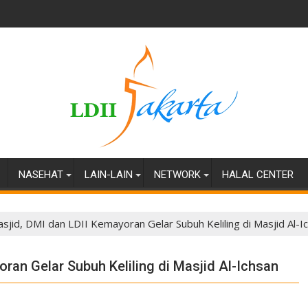
NASEHAT
LAIN-LAIN
NETWORK
HALAL CENTER
jid, DMI dan LDII Kemayoran Gelar Subuh Keliling di Masjid Al-I
an Gelar Subuh Keliling di Masjid Al-Ichsan