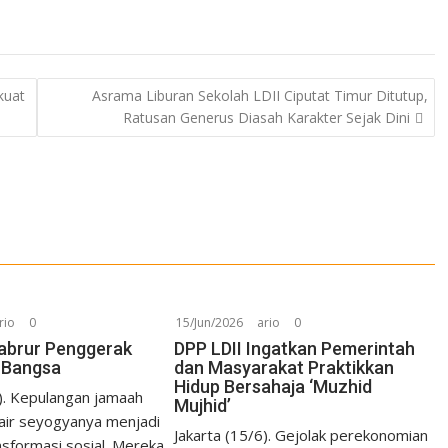
kuat
Asrama Liburan Sekolah LDII Ciputat Timur Ditutup,
Ratusan Generus Diasah Karakter Sejak Dini
rio
0
15/Jun/2026
ario
0
 Mabrur Penggerak
DPP LDII Ingatkan Pemerintah
 Bangsa
dan Masyarakat Praktikkan
Hidup Bersahaja ‘Muzhid
6). Kepulangan jamaah
Mujhid’
 air seyogyanya menjadi
Jakarta (15/6). Gejolak perekonomian
nsformasi sosial. Mereka