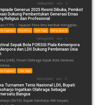
18/May/2025
ario
0
impiade Generus 2025 Resmi Dibuka, Pemkot
kasi Dukung Pembentukan Generasi Emas
ng Religius dan Profesional
asi (17/5) – Yayasan Pena Ilmu kembali menggelar...
ita Kegiatan
Headlines
Olah Raga
Warta Jakarta
24/Aug/2024
ario
1
stival Sepak Bola FORSGI Piala Kemenpora
: Menpora dan LDII Dukung Pembinaan Usia
i
arta (24/8). Forum Olahraga Sepak Bola Generasi
nesia...
ita Kegiatan
Olah Raga
30/Oct/2022
ario
0
ka Turnamen Tenis Nasional LDII, Bupati
koharjo Ingatkan Olahraga Sebagai
mersatu Bangsa
oharjo (30/10). Bupati Sukoharjo Etik Suryani,