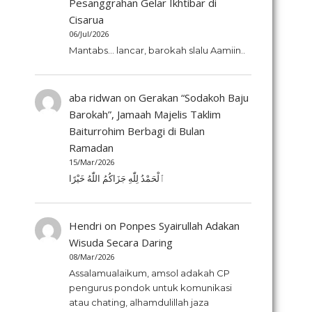
Pesanggrahan Gelar Ikhtibar di
Cisarua
06/Jul/2026
Mantabs... lancar, barokah slalu Aamiin..
aba ridwan
on
Gerakan “Sodakoh Baju
Barokah”, Jamaah Majelis Taklim
Baiturrohim Berbagi di Bulan
Ramadan
15/Mar/2026
ٱلْحَمْدُ لِلّٰهِ جَزَاكُمُ اللّٰهُ خَيْرًا
Hendri
on
Ponpes Syairullah Adakan
Wisuda Secara Daring
08/Mar/2026
Assalamualaikum, amsol adakah CP
pengurus pondok untuk komunikasi
atau chating, alhamdulillah jaza