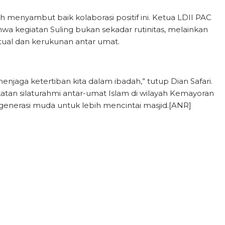
 menyambut baik kolaborasi positif ini. Ketua LDII PAC
a kegiatan Suling bukan sekadar rutinitas, melainkan
itual dan kerukunan antar umat.
menjaga ketertiban kita dalam ibadah,” tutup Dian Safari.
 ikatan silaturahmi antar-umat Islam di wilayah Kemayoran
 generasi muda untuk lebih mencintai masjid.[ANR]