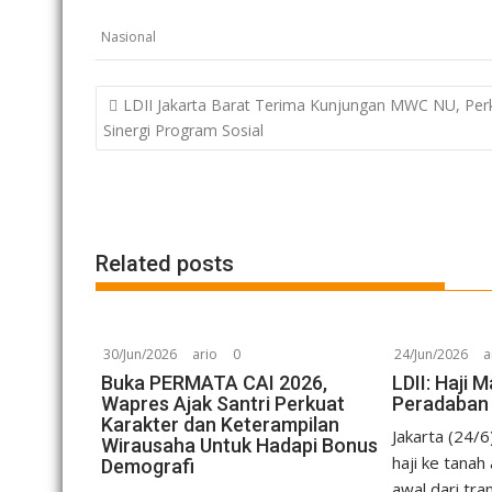
Nasional
Post
LDII Jakarta Barat Terima Kunjungan MWC NU, Per
navigation
Sinergi Program Sosial
Related posts
30/Jun/2026
ario
0
24/Jun/2026
a
Buka PERMATA CAI 2026,
LDII: Haji
Wapres Ajak Santri Perkuat
Peradaban
Karakter dan Keterampilan
Jakarta (24/
Wirausaha Untuk Hadapi Bonus
haji ke tanah
Demografi
awal dari tra