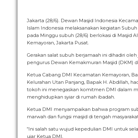
Jakarta (28/6). Dewan Masjid Indonesia Kec
Islam Indonesia melaksanakan kegiatan Subuh Ke
pada Minggu subuh (28/6) berlokasi di Masjid A
Kemayoran, Jakarta Pusat.
Gerakan salat subuh berjamaah ini dihadiri ole
pengurus Dewan Kemakmuran Masjid (DKM) da
Ketua Cabang DMI Kecamatan Kemayoran, Bap
Kelurahan Utan Panjang, Bapak H. Abdillah, h
tokoh ini menegaskan komitmen DMI dalam me
menghidupkan syiar di rumah ibadah.
Ketua DMI menyampaikan bahwa program subuh
marwah dan fungsi masjid di tengah masyarakat
“Ini salah satu wujud kepedulian DMI untuk se
ujar Ketua DMI.