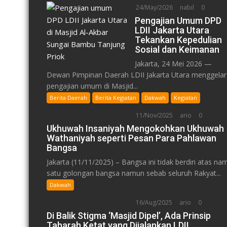
24/May/2026
nabil
0
Pengajian Umum DPD
LDII Jakarta Utara
Tekankan Kepedulian
Sosial dan Keimanan
Jakarta, 24 Mei 2026 —
Dewan Pimpinan Daerah LDII Jakarta Utara menggelar
pengajian umum di Masjid...
Berita Daerah
Berita Kegiatan
Dakwah
Kegiatan
11/Nov/2025
ario
0
Ukhuwah Insaniyah Mengokohkan Ukhuwah
Wathaniyah seperti Pesan Para Pahlawan
Bangsa
Jakarta (11/11/2025) – Bangsa ini tidak berdiri atas na
satu golongan bangsa namun sebab seluruh Rakyat...
Dakwah
16/Aug/2025
ario
0
Di Balik Stigma ‘Masjid Dipel’, Ada Prinsip
Taharah Ketat yang Dijalankan LDII