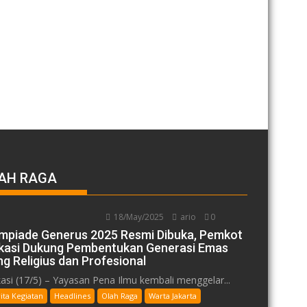
AH RAGA
18/May/2025
ario
0
impiade Generus 2025 Resmi Dibuka, Pemkot
kasi Dukung Pembentukan Generasi Emas
ng Religius dan Profesional
asi (17/5) – Yayasan Pena Ilmu kembali menggelar...
ita Kegiatan
Headlines
Olah Raga
Warta Jakarta