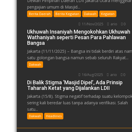
Dewan Pimpinan Daerah LDII Jakarta Utara menggelar
pengajian umum di Masjid...
Berita Daerah
Berita Kegiatan
Dakwah
Kegiatan
11/Nov/2025
ario
0
Ukhuwah Insaniyah Mengokohkan Ukhuwah
Wathaniyah seperti Pesan Para Pahlawan
Bangsa
Jakarta (11/11/2025) – Bangsa ini tidak berdiri atas na
satu golongan bangsa namun sebab seluruh Rakyat...
Dakwah
16/Aug/2025
ario
0
Di Balik Stigma ‘Masjid Dipel’, Ada Prinsip
Taharah Ketat yang Dijalankan LDII
Jakarta (15/8). Stigma negatif terhadap suatu kelompo
sering kali beredar luas tanpa adanya verifikasi. Salah
satu...
Dakwah
Headlines