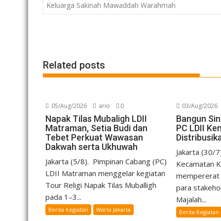
navigation
Keluarga Sakinah Mawaddah Warahmah
Related posts
05/Aug/2026
ario
0
03/Aug/2026
Napak Tilas Mubaligh LDII
Bangun Sine
Matraman, Setia Budi dan
PC LDII K
Tebet Perkuat Wawasan
Distribusi
Dakwah serta Ukhuwah
Jakarta (30/7
Jakarta (5/8). Pimpinan Cabang (PC)
Kecamatan 
LDII Matraman menggelar kegiatan
mempererat t
Tour Religi Napak Tilas Muballigh
para stakeho
pada 1–3...
Majalah...
Berita Kegiatan
Warta Jakarta
Berita Kegiatan