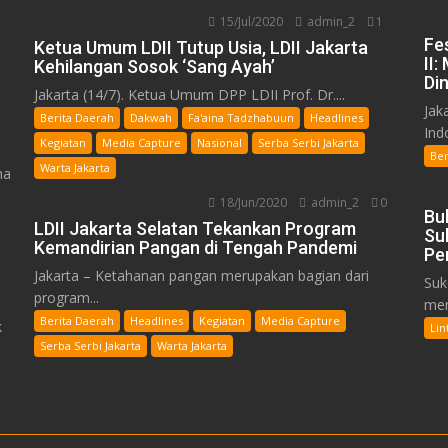
15/Jul/2020
admin_2
1
Fe
Ketua Umum LDII Tutup Usia, LDII Jakarta
II
Kehilangan Sosok ‘Sang Ayah’
Din
Jakarta (14/7). Ketua Umum DPP LDII Prof. Dr....
Jak
Berita Daerah
Dakwah
Fa'aina Tadzhabuun
Headlines
Indo
Kegiatan
Media Capture
Nasional
Serba Serbi Jakarta
Ber
Warta Jakarta
ma
18/Jun/2020
admin_2
0
Bu
LDII Jakarta Selatan Tekankan Program
Su
Kemandirian Pangan di Tengah Pandemi
Pe
Jakarta – Ketahanan pangan merupakan bagian dari
Suk
program...
mem
Berita Daerah
Headlines
Kegiatan
Media Capture
k
Lin
Serba Serbi Jakarta
Warta Jakarta