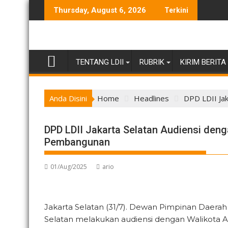
Skip
Thursday, August 6, 2026
Terkini
to
content
TENTANG LDII
RUBRIK
KIRIM BERITA
Anda Disini
Home
Headlines
DPD LDII Ja
DPD LDII Jakarta Selatan Audiensi deng
Pembangunan
01/Aug/2025
ario
Jakarta Selatan (31/7). Dewan Pimpinan Daera
Selatan melakukan audiensi dengan Walikota Adm