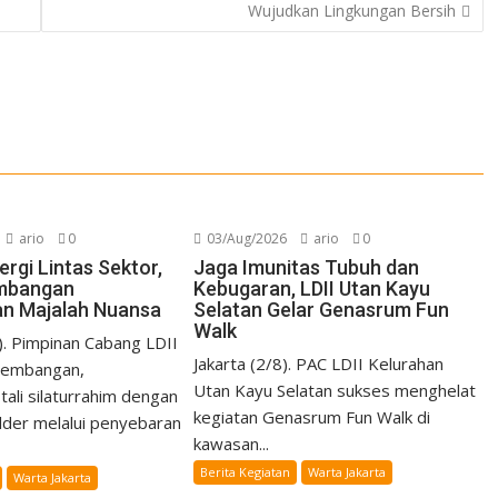
Wujudkan Lingkungan Bersih
ario
0
03/Aug/2026
ario
0
rgi Lintas Sektor,
Jaga Imunitas Tubuh dan
embangan
Kebugaran, LDII Utan Kayu
kan Majalah Nuansa
Selatan Gelar Genasrum Fun
Walk
). Pimpinan Cabang LDII
Jakarta (2/8). PAC LDII Kelurahan
Kembangan,
Utan Kayu Selatan sukses menghelat
ali silaturrahim dengan
kegiatan Genasrum Fun Walk di
lder melalui penyebaran
kawasan...
Berita Kegiatan
Warta Jakarta
Warta Jakarta