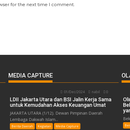
wser for the next time I comment.
MEDIA CAPTURE
OL
01/Dec/2024
nabil
0
LDII Jakarta Utara dan BSI Jalin Kerja Sama
Ol
untuk Kemudahan Akses Keuangan Umat
Be
ya
JAKARTA UTARA (1/12). Dewan Pimpinan Daerah
Bek
Lembaga Dakwah Islam...
Ber
Berita Daerah
Kegiatan
Media Capture