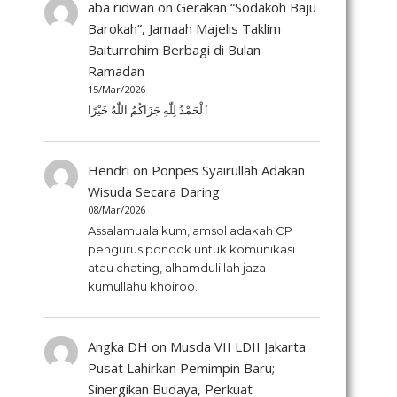
aba ridwan
on
Gerakan “Sodakoh Baju
Barokah”, Jamaah Majelis Taklim
Baiturrohim Berbagi di Bulan
Ramadan
15/Mar/2026
ٱلْحَمْدُ لِلّٰهِ جَزَاكُمُ اللّٰهُ خَيْرًا
Hendri
on
Ponpes Syairullah Adakan
Wisuda Secara Daring
08/Mar/2026
Assalamualaikum, amsol adakah CP
pengurus pondok untuk komunikasi
atau chating, alhamdulillah jaza
kumullahu khoiroo.
Angka DH
on
Musda VII LDII Jakarta
Pusat Lahirkan Pemimpin Baru;
Sinergikan Budaya, Perkuat