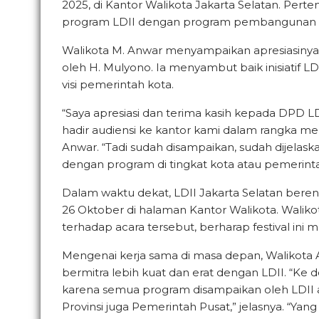
2025, di Kantor Walikota Jakarta Selatan. Pert
program LDII dengan program pembangunan p
Walikota M. Anwar menyampaikan apresiasinya 
oleh H. Mulyono. Ia menyambut baik inisiatif
visi pemerintah kota.
“Saya apresiasi dan terima kasih kepada DPD L
hadir audiensi ke kantor kami dalam rangka m
Anwar. “Tadi sudah disampaikan, sudah dijelask
dengan program di tingkat kota atau pemerinta
Dalam waktu dekat, LDII Jakarta Selatan ber
26 Oktober di halaman Kantor Walikota. Wali
terhadap acara tersebut, berharap festival in
Mengenai kerja sama di masa depan, Walikot
bermitra lebih kuat dan erat dengan LDII. “Ke dep
karena semua program disampaikan oleh LDII
Provinsi juga Pemerintah Pusat,” jelasnya. “Yan