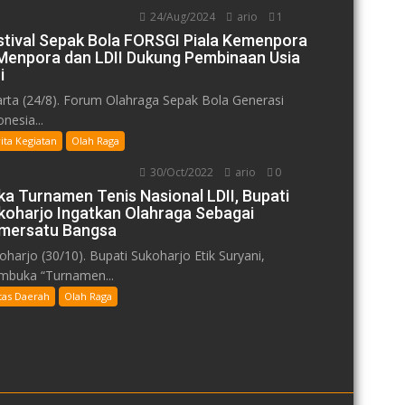
24/Aug/2024
ario
1
stival Sepak Bola FORSGI Piala Kemenpora
: Menpora dan LDII Dukung Pembinaan Usia
i
arta (24/8). Forum Olahraga Sepak Bola Generasi
nesia...
ita Kegiatan
Olah Raga
30/Oct/2022
ario
0
ka Turnamen Tenis Nasional LDII, Bupati
koharjo Ingatkan Olahraga Sebagai
mersatu Bangsa
oharjo (30/10). Bupati Sukoharjo Etik Suryani,
buka “Turnamen...
tas Daerah
Olah Raga