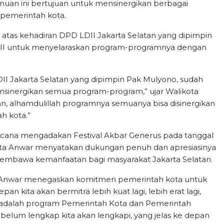
emuan ini bertujuan untuk mensinergikan berbagai
emerintah kota.
atas kehadiran DPD LDII Jakarta Selatan yang dipimpin
 LDII untuk menyelaraskan program-programnya dengan
DII Jakarta Selatan yang dipimpin Pak Mulyono, sudah
ensinergikan semua program-program,” ujar Walikota
an, alhamdulillah programnya semuanya bisa disinergikan
h kota.”
encana mengadakan Festival Akbar Generus pada tanggal
kota Anwar menyatakan dukungan penuh dan apresiasinya
i membawa kemanfaatan bagi masyarakat Jakarta Selatan.
a Anwar menegaskan komitmen pemerintah kota untuk
an kita akan bermitra lebih kuat lagi, lebih erat lagi,
 adalah program Pemerintah Kota dan Pemerintah
g belum lengkap kita akan lengkapi, yang jelas ke depan