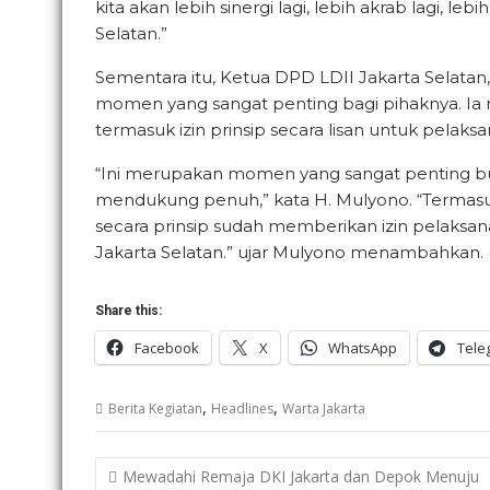
kita akan lebih sinergi lagi, lebih akrab lagi, 
Selatan.”
Sementara itu, Ketua DPD LDII Jakarta Selata
momen yang sangat penting bagi pihaknya. Ia 
termasuk izin prinsip secara lisan untuk pelaks
“Ini merupakan momen yang sangat penting bua
mendukung penuh,” kata H. Mulyono. “Termasuk
secara prinsip sudah memberikan izin pelaksan
Jakarta Selatan.” ujar Mulyono menambahkan. (
Share this:
Facebook
X
WhatsApp
Tele
,
,
Berita Kegiatan
Headlines
Warta Jakarta
Post
Mewadahi Remaja DKI Jakarta dan Depok Menuju