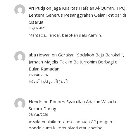
Ari Pudji
on
Jaga Kualitas Hafalan Al-Qur’an, TPQ
Lentera Generus Pesanggrahan Gelar Ikhtibar di
Cisarua
06/Jul/2026
Mantabs... lancar, barokah slalu Aamiin..
aba ridwan
on
Gerakan “Sodakoh Baju Barokah”,
Jamaah Majelis Taklim Baiturrohim Berbagi di
Bulan Ramadan
15/Mar/2026
ٱلْحَمْدُ لِلّٰهِ جَزَاكُمُ اللّٰهُ خَيْرًا
Hendri
on
Ponpes Syairullah Adakan Wisuda
Secara Daring
08/Mar/2026
Assalamualaikum, amsol adakah CP pengurus
pondok untuk komunikasi atau chating,