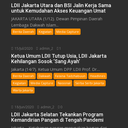
LDII Jakarta Utara dan BSI Jalin Kerja Sama
untuk Kemudahan Akses Keuangan Umat
JAKARTA UTARA (1/12). Dewan Pimpinan Daerah
Lembaga Dakwah Islam...
Berita Daerah
Kegiatan
Media Capture
15/Jul/2020
admin_2
1
Ketua Umum LDII Tutup Usia, LDII Jakarta
Kehilangan Sosok ‘Sang Ayah’
Jakarta (14/7). Ketua Umum DPP LDII Prof. Dr....
Berita Daerah
Dakwah
Fa'aina Tadzhabuun
Headlines
Kegiatan
Media Capture
Nasional
Serba Serbi Jakarta
Warta Jakarta
18/Jun/2020
admin_2
0
LDII Jakarta Selatan Tekankan Program
Kemandirian Pangan di Tengah Pandemi
Jakarta – Ketahanan pangan merupakan bagian dari