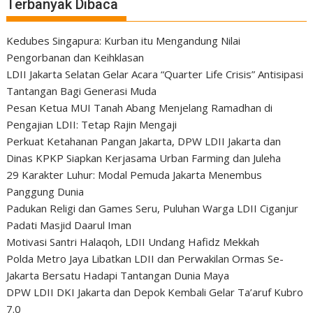
Terbanyak Dibaca
Kedubes Singapura: Kurban itu Mengandung Nilai
Pengorbanan dan Keihklasan
LDII Jakarta Selatan Gelar Acara “Quarter Life Crisis” Antisipasi
Tantangan Bagi Generasi Muda
Pesan Ketua MUI Tanah Abang Menjelang Ramadhan di
Pengajian LDII: Tetap Rajin Mengaji
Perkuat Ketahanan Pangan Jakarta, DPW LDII Jakarta dan
Dinas KPKP Siapkan Kerjasama Urban Farming dan Juleha
29 Karakter Luhur: Modal Pemuda Jakarta Menembus
Panggung Dunia
Padukan Religi dan Games Seru, Puluhan Warga LDII Ciganjur
Padati Masjid Daarul Iman
Motivasi Santri Halaqoh, LDII Undang Hafidz Mekkah
Polda Metro Jaya Libatkan LDII dan Perwakilan Ormas Se-
Jakarta Bersatu Hadapi Tantangan Dunia Maya
DPW LDII DKI Jakarta dan Depok Kembali Gelar Ta’aruf Kubro
7.0