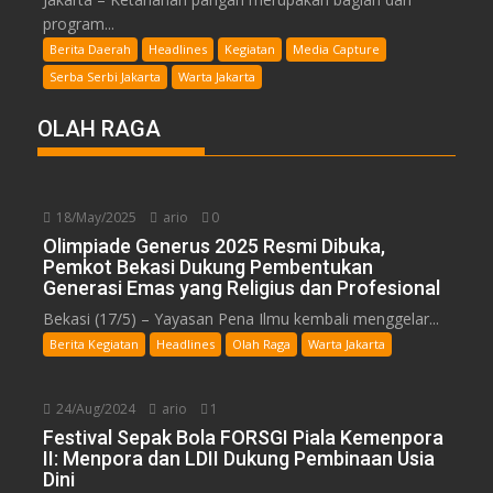
program...
Berita Daerah
Headlines
Kegiatan
Media Capture
Serba Serbi Jakarta
Warta Jakarta
OLAH RAGA
18/May/2025
ario
0
Olimpiade Generus 2025 Resmi Dibuka,
Pemkot Bekasi Dukung Pembentukan
Generasi Emas yang Religius dan Profesional
Bekasi (17/5) – Yayasan Pena Ilmu kembali menggelar...
Berita Kegiatan
Headlines
Olah Raga
Warta Jakarta
24/Aug/2024
ario
1
Festival Sepak Bola FORSGI Piala Kemenpora
II: Menpora dan LDII Dukung Pembinaan Usia
Dini