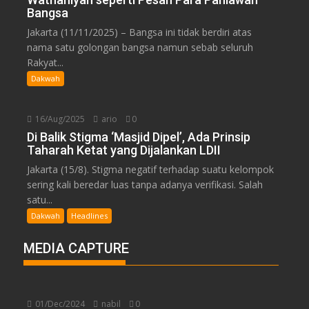
Bangsa
Jakarta (11/11/2025) – Bangsa ini tidak berdiri atas
nama satu golongan bangsa namun sebab seluruh
Rakyat...
Dakwah
16/Aug/2025
ario
0
Di Balik Stigma ‘Masjid Dipel’, Ada Prinsip
Taharah Ketat yang Dijalankan LDII
Jakarta (15/8). Stigma negatif terhadap suatu kelompok
sering kali beredar luas tanpa adanya verifikasi. Salah
satu...
Dakwah
Headlines
MEDIA CAPTURE
01/Dec/2024
nabil
0