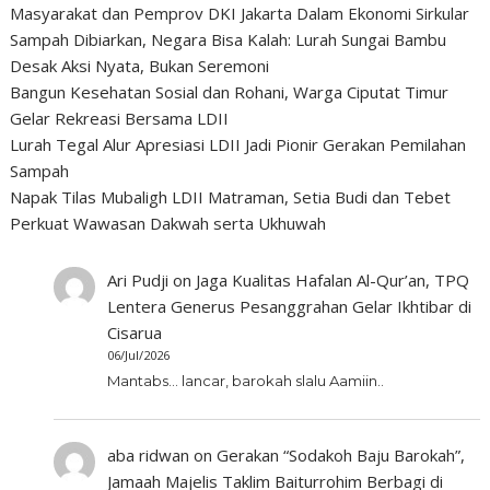
Masyarakat dan Pemprov DKI Jakarta Dalam Ekonomi Sirkular
Sampah Dibiarkan, Negara Bisa Kalah: Lurah Sungai Bambu
Desak Aksi Nyata, Bukan Seremoni
Bangun Kesehatan Sosial dan Rohani, Warga Ciputat Timur
Gelar Rekreasi Bersama LDII
Lurah Tegal Alur Apresiasi LDII Jadi Pionir Gerakan Pemilahan
Sampah
Napak Tilas Mubaligh LDII Matraman, Setia Budi dan Tebet
Perkuat Wawasan Dakwah serta Ukhuwah
Ari Pudji
on
Jaga Kualitas Hafalan Al-Qur’an, TPQ
Lentera Generus Pesanggrahan Gelar Ikhtibar di
Cisarua
06/Jul/2026
Mantabs... lancar, barokah slalu Aamiin..
aba ridwan
on
Gerakan “Sodakoh Baju Barokah”,
Jamaah Majelis Taklim Baiturrohim Berbagi di