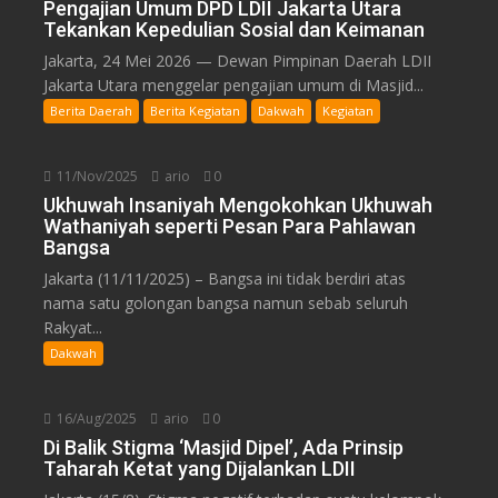
Pengajian Umum DPD LDII Jakarta Utara
Tekankan Kepedulian Sosial dan Keimanan
Jakarta, 24 Mei 2026 — Dewan Pimpinan Daerah LDII
Jakarta Utara menggelar pengajian umum di Masjid...
Berita Daerah
Berita Kegiatan
Dakwah
Kegiatan
11/Nov/2025
ario
0
Ukhuwah Insaniyah Mengokohkan Ukhuwah
Wathaniyah seperti Pesan Para Pahlawan
Bangsa
Jakarta (11/11/2025) – Bangsa ini tidak berdiri atas
nama satu golongan bangsa namun sebab seluruh
Rakyat...
Dakwah
16/Aug/2025
ario
0
Di Balik Stigma ‘Masjid Dipel’, Ada Prinsip
Taharah Ketat yang Dijalankan LDII