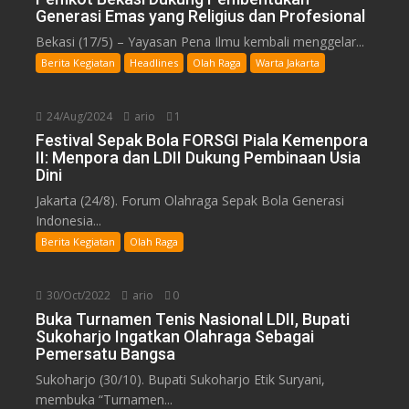
Generasi Emas yang Religius dan Profesional
Bekasi (17/5) – Yayasan Pena Ilmu kembali menggelar...
Berita Kegiatan
Headlines
Olah Raga
Warta Jakarta
24/Aug/2024
ario
1
Festival Sepak Bola FORSGI Piala Kemenpora
II: Menpora dan LDII Dukung Pembinaan Usia
Dini
Jakarta (24/8). Forum Olahraga Sepak Bola Generasi
Indonesia...
Berita Kegiatan
Olah Raga
30/Oct/2022
ario
0
Buka Turnamen Tenis Nasional LDII, Bupati
Sukoharjo Ingatkan Olahraga Sebagai
Pemersatu Bangsa
Sukoharjo (30/10). Bupati Sukoharjo Etik Suryani,
membuka “Turnamen...