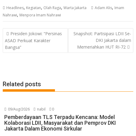
,
,
,
,
Headlines
Kegiatan
Olah Raga
Warta Jakarta
Adam Alis
Imam
,
Nahrawi
Menpora Imam Nahrawi
Post
Presiden Jokowi: “Persinas
Snapshot: Partisipasi LDII Se-
navigation
DKI Jakarta dalam
ASAD Perkuat Karakter
Memeriahkan HUT RI-72
Bangsa”
Related posts
09/Aug/2026
nabil
0
Pemberdayaan TLS Terpadu Kencana: Model
Kolaborasi LDII, Masyarakat dan Pemprov DKI
Jakarta Dalam Ekonomi Sirkular