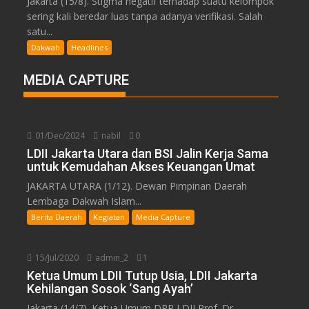
Jakarta (15/8). Stigma negatif terhadap suatu kelompok
sering kali beredar luas tanpa adanya verifikasi. Salah
satu...
Dakwah
Headlines
MEDIA CAPTURE
01/Dec/2024
nabil
0
LDII Jakarta Utara dan BSI Jalin Kerja Sama
untuk Kemudahan Akses Keuangan Umat
JAKARTA UTARA (1/12). Dewan Pimpinan Daerah
Lembaga Dakwah Islam...
Berita Daerah
Kegiatan
Media Capture
15/Jul/2020
admin_2
1
Ketua Umum LDII Tutup Usia, LDII Jakarta
Kehilangan Sosok ‘Sang Ayah’
Jakarta (14/7). Ketua Umum DPP LDII Prof. Dr....