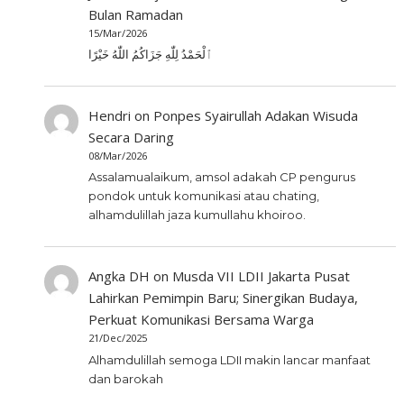
Bulan Ramadan
15/Mar/2026
ٱلْحَمْدُ لِلّٰهِ جَزَاكُمُ اللّٰهُ خَيْرًا
Hendri
on
Ponpes Syairullah Adakan Wisuda
Secara Daring
08/Mar/2026
Assalamualaikum, amsol adakah CP pengurus
pondok untuk komunikasi atau chating,
alhamdulillah jaza kumullahu khoiroo.
Angka DH
on
Musda VII LDII Jakarta Pusat
Lahirkan Pemimpin Baru; Sinergikan Budaya,
Perkuat Komunikasi Bersama Warga
21/Dec/2025
Alhamdulillah semoga LDII makin lancar manfaat
dan barokah