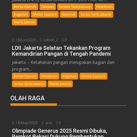
Berita Daerah
Dakwah
Fa'aina Tadzhabuun
Headlines
Kegiatan
Media Capture
Nasional
Serba Serbi Jakarta
Warta Jakarta
18/Jun/2020
admin_2
0
LDII Jakarta Selatan Tekankan Program
Kemandirian Pangan di Tengah Pandemi
Jakarta – Ketahanan pangan merupakan bagian dari
program...
Berita Daerah
Headlines
Kegiatan
Media Capture
Serba Serbi Jakarta
Warta Jakarta
OLAH RAGA
18/May/2025
ario
0
Olimpiade Generus 2025 Resmi Dibuka,
Pemkot Bekasi Dukung Pembentukan