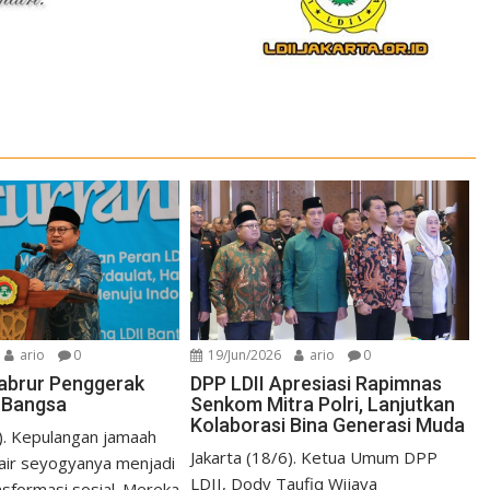
ario
0
19/Jun/2026
ario
0
 Mabrur Penggerak
DPP LDII Apresiasi Rapimnas
 Bangsa
Senkom Mitra Polri, Lanjutkan
Kolaborasi Bina Generasi Muda
6). Kepulangan jamaah
Jakarta (18/6). Ketua Umum DPP
 air seyogyanya menjadi
LDII, Dody Taufiq Wijaya
nsformasi sosial. Mereka