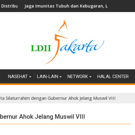
jalah Nuansa
munitas Tubuh dan Kebugaran, LDII Utan Kayu Selatan Gelar G
Perkuat M
NASEHAT
LAIN-LAIN
NETWORK
HALAL CENTER
rta Silaturrahim dengan Gubernur Ahok Jelang Muswil VIII
ubernur Ahok Jelang Muswil VIII