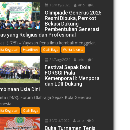
18/May/2025
ario
0
Olimpiade Generus 2025
Resmi Dibuka, Pemkot
Bekasi Dukung
Pembentukan Generasi
as yang Religius dan Profesional
asi (17/5) – Yayasan Pena Ilmu kembali menggelar...
ita Kegiatan
Headlines
Olah Raga
Warta Jakarta
24/Aug/2024
ario
1
Festival Sepak Bola
FORSGI Piala
Kemenpora II: Menpora
dan LDII Dukung
mbinaan Usia Dini
arta (24/8). Forum Olahraga Sepak Bola Generasi
nesia...
ita Kegiatan
Olah Raga
30/Oct/2022
ario
0
Buka Turnamen Tenis