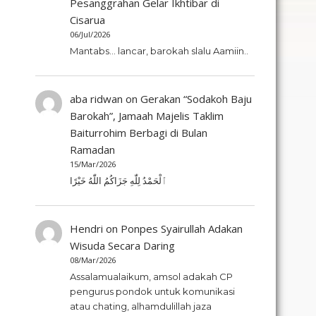
Pesanggrahan Gelar Ikhtibar di
Cisarua
06/Jul/2026
Mantabs... lancar, barokah slalu Aamiin..
aba ridwan
on
Gerakan “Sodakoh Baju
Barokah”, Jamaah Majelis Taklim
Baiturrohim Berbagi di Bulan
Ramadan
15/Mar/2026
ٱلْحَمْدُ لِلّٰهِ جَزَاكُمُ اللّٰهُ خَيْرًا
Hendri
on
Ponpes Syairullah Adakan
Wisuda Secara Daring
08/Mar/2026
Assalamualaikum, amsol adakah CP
pengurus pondok untuk komunikasi
atau chating, alhamdulillah jaza