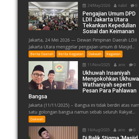
24/May/2026
nabil
0
Pengajian Umum DPD
LDII Jakarta Utara
Tekankan Kepedulian
Sosial dan Keimanan
Jakarta, 24 Mei 2026 — Dewan Pimpinan Daerah LDII
Jakarta Utara menggelar pengajian umum di Masjid...
Berita Daerah
Berita Kegiatan
Dakwah
Kegiatan
11/Nov/2025
ario
0
Ukhuwah Insaniyah
Mengokohkan Ukhuwa
Wathaniyah seperti
Pesan Para Pahlawan
Bangsa
Jakarta (11/11/2025) – Bangsa ini tidak berdiri atas na
satu golongan bangsa namun sebab seluruh Rakyat...
Dakwah
16/Aug/2025
ario
0
Di Balik Stigma ‘Masjid