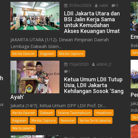
01/Dec/2024
nabil
0
LDII Jakarta Utara dan
BSI Jalin Kerja Sama
untuk Kemudahan
Akses Keuangan Umat
Em
JAKARTA UTARA (1/12). Dewan Pimpinan Daerah
Bek
Lembaga Dakwah Islam...
Ber
Berita Daerah
Kegiatan
Media Capture
15/Jul/2020
admin_2
1
h
Ketua Umum LDII Tutup
Usia, LDII Jakarta
Kehilangan Sosok ‘Sang
Pe
Ayah’
Jak
ma
Jakarta (14/7). Ketua Umum DPP LDII Prof. Dr....
Indo
Berita Daerah
Dakwah
Fa'aina Tadzhabuun
Headlines
Ber
Kegiatan
Media Capture
Nasional
Serba Serbi Jakarta
Warta Jakarta