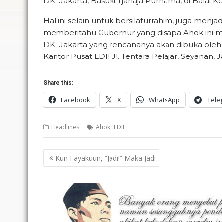
DKI Jakarta, Basuki Tjahaja Purnama, di Balai Ko
Hal ini selain untuk bersilaturrahim, juga me
memberitahu Gubernur yang disapa Ahok ini m
DKI Jakarta yang rencananya akan dibuka oleh W
Kantor Pusat LDII Jl. Tentara Pelajar, Seyanan, Ja
Share this:
Facebook
X
WhatsApp
Tele
,
Headlines
Ahok
LDII
Post
Kun Fayakuun, “Jadi!” Maka Jadi
navigation