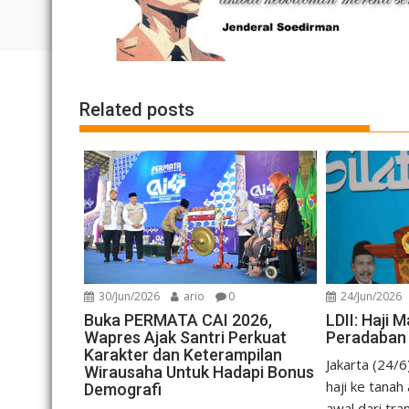
Related posts
30/Jun/2026
ario
0
24/Jun/2026
Buka PERMATA CAI 2026,
LDII: Haji
Wapres Ajak Santri Perkuat
Peradaban
Karakter dan Keterampilan
Jakarta (24/
Wirausaha Untuk Hadapi Bonus
haji ke tanah
Demografi
awal dari tra