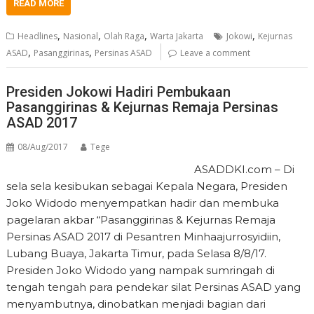
READ MORE
,
,
,
,
Headlines
Nasional
Olah Raga
Warta Jakarta
Jokowi
Kejurnas
,
,
ASAD
Pasanggirinas
Persinas ASAD
Leave a comment
Presiden Jokowi Hadiri Pembukaan
Pasanggirinas & Kejurnas Remaja Persinas
ASAD 2017
08/Aug/2017
Tege
ASADDKI.com – Di
sela sela kesibukan sebagai Kepala Negara, Presiden
Joko Widodo menyempatkan hadir dan membuka
pagelaran akbar “Pasanggirinas & Kejurnas Remaja
Persinas ASAD 2017 di Pesantren Minhaajurrosyidiin,
Lubang Buaya, Jakarta Timur, pada Selasa 8/8/17.
Presiden Joko Widodo yang nampak sumringah di
tengah tengah para pendekar silat Persinas ASAD yang
menyambutnya, dinobatkan menjadi bagian dari