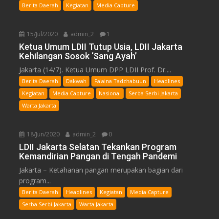
Berita Daerah
Kegiatan
Media Capture
15/Jul/2020
admin_2
1
Ketua Umum LDII Tutup Usia, LDII Jakarta
Kehilangan Sosok ‘Sang Ayah’
Jakarta (14/7). Ketua Umum DPP LDII Prof. Dr....
Berita Daerah
Dakwah
Fa'aina Tadzhabuun
Headlines
Kegiatan
Media Capture
Nasional
Serba Serbi Jakarta
Warta Jakarta
18/Jun/2020
admin_2
0
LDII Jakarta Selatan Tekankan Program
Kemandirian Pangan di Tengah Pandemi
Jakarta – Ketahanan pangan merupakan bagian dari
program...
Berita Daerah
Headlines
Kegiatan
Media Capture
Serba Serbi Jakarta
Warta Jakarta