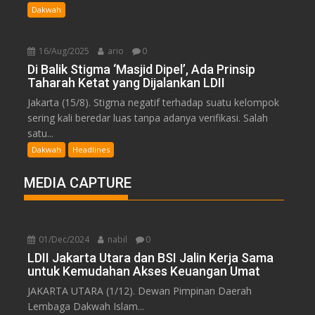
Dakwah
16/Aug/2025
ario
0
Di Balik Stigma ‘Masjid Dipel’, Ada Prinsip
Taharah Ketat yang Dijalankan LDII
Jakarta (15/8). Stigma negatif terhadap suatu kelompok
sering kali beredar luas tanpa adanya verifikasi. Salah
satu...
Dakwah
Headlines
MEDIA CAPTURE
01/Dec/2024
nabil
0
LDII Jakarta Utara dan BSI Jalin Kerja Sama
untuk Kemudahan Akses Keuangan Umat
JAKARTA UTARA (1/12). Dewan Pimpinan Daerah
Lembaga Dakwah Islam...