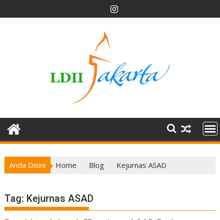
Skip
to
content
Anda Disini
Home
Blog
Kejurnas ASAD
Tag:
Kejurnas ASAD