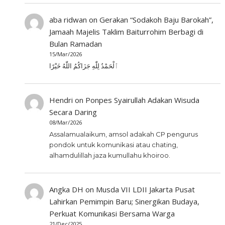
aba ridwan
on
Gerakan “Sodakoh Baju Barokah”,
Jamaah Majelis Taklim Baiturrohim Berbagi di
Bulan Ramadan
15/Mar/2026
ٱلْحَمْدُ لِلّٰهِ جَزَاكُمُ اللّٰهُ خَيْرًا
Hendri
on
Ponpes Syairullah Adakan Wisuda
Secara Daring
08/Mar/2026
Assalamualaikum, amsol adakah CP pengurus
pondok untuk komunikasi atau chating,
alhamdulillah jaza kumullahu khoiroo.
Angka DH
on
Musda VII LDII Jakarta Pusat
Lahirkan Pemimpin Baru; Sinergikan Budaya,
Perkuat Komunikasi Bersama Warga
21/Dec/2025