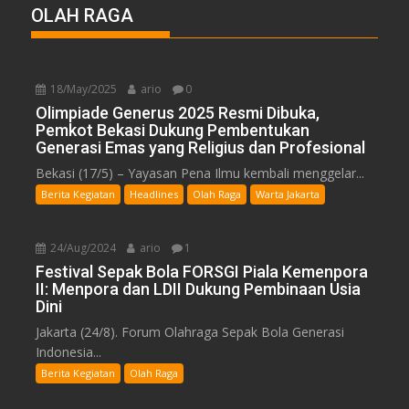
OLAH RAGA
18/May/2025
ario
0
Olimpiade Generus 2025 Resmi Dibuka,
Pemkot Bekasi Dukung Pembentukan
Generasi Emas yang Religius dan Profesional
Bekasi (17/5) – Yayasan Pena Ilmu kembali menggelar...
Berita Kegiatan
Headlines
Olah Raga
Warta Jakarta
24/Aug/2024
ario
1
Festival Sepak Bola FORSGI Piala Kemenpora
II: Menpora dan LDII Dukung Pembinaan Usia
Dini
Jakarta (24/8). Forum Olahraga Sepak Bola Generasi
Indonesia...
Berita Kegiatan
Olah Raga