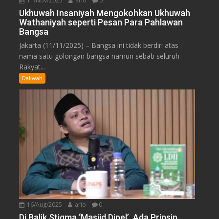
11/Nov/2025
ario
0
Ukhuwah Insaniyah Mengokohkan Ukhuwah
Wathaniyah seperti Pesan Para Pahlawan
Bangsa
Jakarta (11/11/2025) – Bangsa ini tidak berdiri atas
nama satu golongan bangsa namun sebab seluruh
Rakyat...
Dakwah
16/Aug/2025
ario
0
Di Balik Stigma ‘Masjid Dipel’, Ada Prinsip