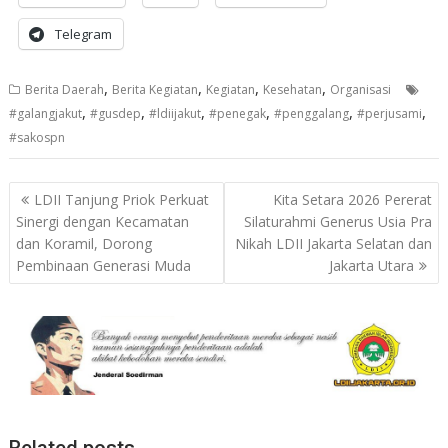
Telegram
,
,
,
,
Berita Daerah
Berita Kegiatan
Kegiatan
Kesehatan
Organisasi
,
,
,
,
,
,
#galangjakut
#gusdep
#ldiijakut
#penegak
#penggalang
#perjusami
#sakospn
Post
LDII Tanjung Priok Perkuat
Kita Setara 2026 Pererat
navigation
Sinergi dengan Kecamatan
Silaturahmi Generus Usia Pra
dan Koramil, Dorong
Nikah LDII Jakarta Selatan dan
Pembinaan Generasi Muda
Jakarta Utara
Related posts