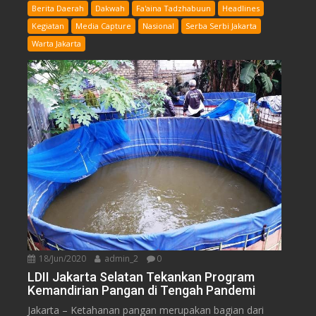
Berita Daerah
Dakwah
Fa'aina Tadzhabuun
Headlines
Kegiatan
Media Capture
Nasional
Serba Serbi Jakarta
Warta Jakarta
18/Jun/2020
admin_2
0
LDII Jakarta Selatan Tekankan Program
Kemandirian Pangan di Tengah Pandemi
Jakarta – Ketahanan pangan merupakan bagian dari