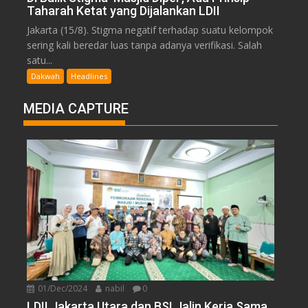
Taharah Ketat yang Dijalankan LDII
Jakarta (15/8). Stigma negatif terhadap suatu kelompok
sering kali beredar luas tanpa adanya verifikasi. Salah
satu...
Dakwah
Headlines
MEDIA CAPTURE
01/Dec/2024
nabil
0
LDII Jakarta Utara dan BSI Jalin Kerja Sama