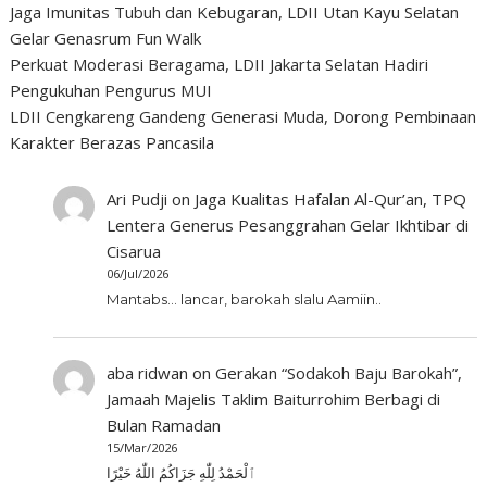
Jaga Imunitas Tubuh dan Kebugaran, LDII Utan Kayu Selatan
Gelar Genasrum Fun Walk
Perkuat Moderasi Beragama, LDII Jakarta Selatan Hadiri
Pengukuhan Pengurus MUI
LDII Cengkareng Gandeng Generasi Muda, Dorong Pembinaan
Karakter Berazas Pancasila
Ari Pudji
on
Jaga Kualitas Hafalan Al-Qur’an, TPQ
Lentera Generus Pesanggrahan Gelar Ikhtibar di
Cisarua
06/Jul/2026
Mantabs... lancar, barokah slalu Aamiin..
aba ridwan
on
Gerakan “Sodakoh Baju Barokah”,
Jamaah Majelis Taklim Baiturrohim Berbagi di
Bulan Ramadan
15/Mar/2026
ٱلْحَمْدُ لِلّٰهِ جَزَاكُمُ اللّٰهُ خَيْرًا