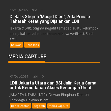
16/Aug/2025
ario
0
Di Balik Stigma ‘Masjid Dipel’, Ada Prinsip
Taharah Ketat yang Dijalankan LDII
Jakarta (15/8). Stigma negatif terhadap suatu kelompok
sering kali beredar luas tanpa adanya verifikasi. Salah
satu...
Dakwah
Headlines
MEDIA CAPTURE
01/Dec/2024
nabil
0
LDII Jakarta Utara dan BSI Jalin Kerja Sama
untuk Kemudahan Akses Keuangan Umat
JAKARTA UTARA (1/12). Dewan Pimpinan Daerah
Lembaga Dakwah Islam...
Berita Daerah
Kegiatan
Media Capture