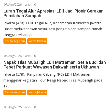
07/Aug/2026
ario
0
Lurah Tegal Alur Apresiasi LDII Jadi Pionir Gerakan
Pemilahan Sampah
Jakarta (4/8). LDII Tegal Alur, Kecamatan Kalideres Jakarta
Barat melaksanakan sosialisasi pengelolaan sampah rumah
tangga terhadap...
Berita Kegiatan
Warta Jakarta
05/Aug/2026
ario
0
Napak Tilas Mubaligh LDII Matraman, Setia Budi dan
Tebet Perkuat Wawasan Dakwah serta Ukhuwah
Jakarta (5/8). Pimpinan Cabang (PC) LDII Matraman
menggelar kegiatan Tour Religi Napak Tilas Muballigh pada
1–3...
Berita Kegiatan
Warta Jakarta
03/Aug/2026
ario
0