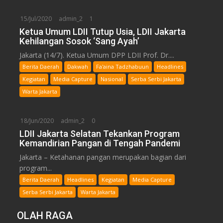
15/Jul/2020
admin_2
1
Ketua Umum LDII Tutup Usia, LDII Jakarta
Kehilangan Sosok ‘Sang Ayah’
Jakarta (14/7). Ketua Umum DPP LDII Prof. Dr....
Berita Daerah
Dakwah
Fa'aina Tadzhabuun
Headlines
Kegiatan
Media Capture
Nasional
Serba Serbi Jakarta
Warta Jakarta
18/Jun/2020
admin_2
0
LDII Jakarta Selatan Tekankan Program
Kemandirian Pangan di Tengah Pandemi
Jakarta – Ketahanan pangan merupakan bagian dari
program...
Berita Daerah
Headlines
Kegiatan
Media Capture
Serba Serbi Jakarta
Warta Jakarta
OLAH RAGA