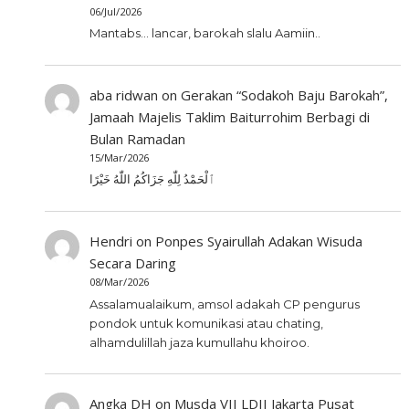
06/Jul/2026
Mantabs... lancar, barokah slalu Aamiin..
aba ridwan
on
Gerakan “Sodakoh Baju Barokah”,
Jamaah Majelis Taklim Baiturrohim Berbagi di
Bulan Ramadan
15/Mar/2026
ٱلْحَمْدُ لِلّٰهِ جَزَاكُمُ اللّٰهُ خَيْرًا
Hendri
on
Ponpes Syairullah Adakan Wisuda
Secara Daring
08/Mar/2026
Assalamualaikum, amsol adakah CP pengurus
pondok untuk komunikasi atau chating,
alhamdulillah jaza kumullahu khoiroo.
Angka DH
on
Musda VII LDII Jakarta Pusat