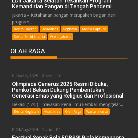
LDII Jakarta Selatan Tekankan Program
Kemandirian Pangan di Tengah Pandemi
Jakarta – Ketahanan pangan merupakan bagian dari
program...
Berita Daerah
Headlines
Kegiatan
Media Capture
Serba Serbi Jakarta
Warta Jakarta
OLAH RAGA
18/May/2025
ario
0
Olimpiade Generus 2025 Resmi Dibuka,
Pemkot Bekasi Dukung Pembentukan
Generasi Emas yang Religius dan Profesional
Bekasi (17/5) – Yayasan Pena Ilmu kembali menggelar...
Berita Kegiatan
Headlines
Olah Raga
Warta Jakarta
24/Aug/2024
ario
1
Festival Sepak Bola FORSGI Piala Kemenpora