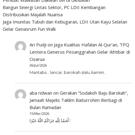
Perkuat Wawasan Dakwah serta Ukhuwah
Bangun Sinergi Lintas Sektor, PC LDII Kembangan
Distribusikan Majalah Nuansa
Jaga Imunitas Tubuh dan Kebugaran, LDII Utan Kayu Selatan
Gelar Genasrum Fun Walk
Ari Pudji
on
Jaga Kualitas Hafalan Al-Qur’an, TPQ
Lentera Generus Pesanggrahan Gelar Ikhtibar di
Cisarua
06/Jul/2026
Mantabs... lancar, barokah slalu Aamiin..
aba ridwan
on
Gerakan “Sodakoh Baju Barokah”,
Jamaah Majelis Taklim Baiturrohim Berbagi di
Bulan Ramadan
15/Mar/2026
ٱلْحَمْدُ لِلّٰهِ جَزَاكُمُ اللّٰهُ خَيْرًا