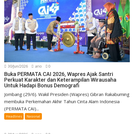
30/Jun/2026
ario
0
Buka PERMATA CAI 2026, Wapres Ajak Santri
Perkuat Karakter dan Keterampilan Wirausaha
Untuk Hadapi Bonus Demografi
Jombang (29/6). Wakil Presiden (Wapres) Gibran Rakabuming
membuka Perkemahan Akhir Tahun Cinta Alam Indonesia
(PERMATA CAI)...
Headlines
Nasional