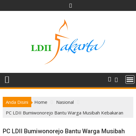
Skip
to
content
Anda Disini
Home
Nasional
PC LDII Bumiwonorejo Bantu Warga Musibah Kebakaran
PC LDII Bumiwonorejo Bantu Warga Musibah