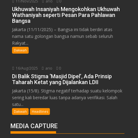
11/Nov/2025
ario
0
Ukhuwah Insaniyah Mengokohkan Ukhuwah
Wathaniyah seperti Pesan Para Pahlawan
Bangsa
Jakarta (11/11/2025) – Bangsa ini tidak berdiri atas
nama satu golongan bangsa namun sebab seluruh
Rakyat...
Dakwah
16/Aug/2025
ario
0
Di Balik Stigma ‘Masjid Dipel’, Ada Prinsip
Taharah Ketat yang Dijalankan LDII
Jakarta (15/8). Stigma negatif terhadap suatu kelompok
sering kali beredar luas tanpa adanya verifikasi. Salah
satu...
Dakwah
Headlines
MEDIA CAPTURE