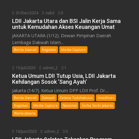
01/Dec/2024
nabil
0
LDII Jakarta Utara dan BSI Jalin Kerja Sama
untuk Kemudahan Akses Keuangan Umat
JAKARTA UTARA (1/12). Dewan Pimpinan Daerah
Lembaga Dakwah Islam...
Berita Daerah
Kegiatan
Media Capture
15/Jul/2020
admin_2
1
Ketua Umum LDII Tutup Usia, LDII Jakarta
Kehilangan Sosok ‘Sang Ayah’
Jakarta (14/7). Ketua Umum DPP LDII Prof. Dr....
Berita Daerah
Dakwah
Fa'aina Tadzhabuun
Headlines
Kegiatan
Media Capture
Nasional
Serba Serbi Jakarta
Warta Jakarta
18/Jun/2020
admin_2
0