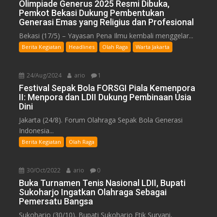
Olimpiade Generus 2025 Resmi Dibuka,
Pemkot Bekasi Dukung Pembentukan
Generasi Emas yang Religius dan Profesional
Bekasi (17/5) – Yayasan Pena Ilmu kembali menggelar...
Berita Kegiatan
Headlines
Olah Raga
Warta Jakarta
24/Aug/2024
ario
1
Festival Sepak Bola FORSGI Piala Kemenpora
II: Menpora dan LDII Dukung Pembinaan Usia
Dini
Jakarta (24/8). Forum Olahraga Sepak Bola Generasi
Indonesia...
Berita Kegiatan
Olah Raga
30/Oct/2022
ario
0
Buka Turnamen Tenis Nasional LDII, Bupati
Sukoharjo Ingatkan Olahraga Sebagai
Pemersatu Bangsa
Sukoharjo (30/10). Bupati Sukoharjo Etik Suryani,