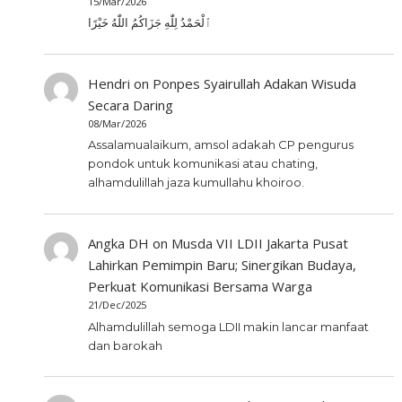
15/Mar/2026
ٱلْحَمْدُ لِلّٰهِ جَزَاكُمُ اللّٰهُ خَيْرًا
Hendri
on
Ponpes Syairullah Adakan Wisuda
Secara Daring
08/Mar/2026
Assalamualaikum, amsol adakah CP pengurus
pondok untuk komunikasi atau chating,
alhamdulillah jaza kumullahu khoiroo.
Angka DH
on
Musda VII LDII Jakarta Pusat
Lahirkan Pemimpin Baru; Sinergikan Budaya,
Perkuat Komunikasi Bersama Warga
21/Dec/2025
Alhamdulillah semoga LDII makin lancar manfaat
dan barokah