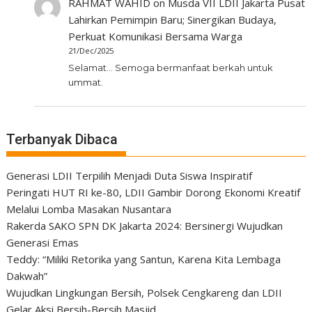
RAHMAT WAHID
on
Musda VII LDII Jakarta Pusat
Lahirkan Pemimpin Baru; Sinergikan Budaya,
Perkuat Komunikasi Bersama Warga
21/Dec/2025
Selamat... Semoga bermanfaat berkah untuk
ummat.
Terbanyak Dibaca
Generasi LDII Terpilih Menjadi Duta Siswa Inspiratif
Peringati HUT RI ke-80, LDII Gambir Dorong Ekonomi Kreatif
Melalui Lomba Masakan Nusantara
Rakerda SAKO SPN DK Jakarta 2024: Bersinergi Wujudkan
Generasi Emas
Teddy: “Miliki Retorika yang Santun, Karena Kita Lembaga
Dakwah”
Wujudkan Lingkungan Bersih, Polsek Cengkareng dan LDII
Gelar Aksi Bersih-Bersih Masjid