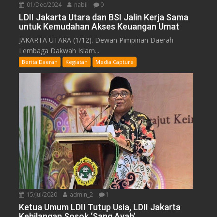
01/Dec/2024
nabil
0
LDII Jakarta Utara dan BSI Jalin Kerja Sama
untuk Kemudahan Akses Keuangan Umat
JAKARTA UTARA (1/12). Dewan Pimpinan Daerah
Lembaga Dakwah Islam...
Berita Daerah
Kegiatan
Media Capture
15/Jul/2020
admin_2
1
Ketua Umum LDII Tutup Usia, LDII Jakarta
Kehilangan Sosok ‘Sang Ayah’