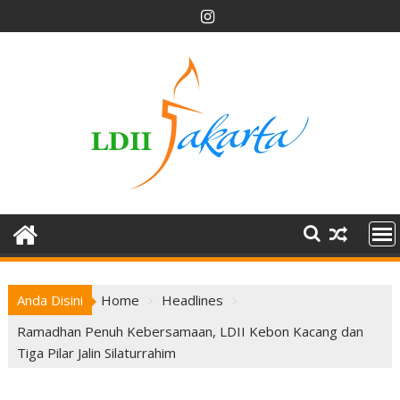
Skip
to
content
Anda Disini
Home
Headlines
Ramadhan Penuh Kebersamaan, LDII Kebon Kacang dan
Tiga Pilar Jalin Silaturrahim