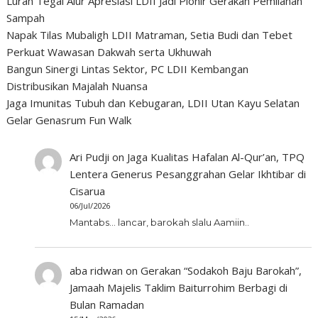
Lurah Tegal Alur Apresiasi LDII Jadi Pionir Gerakan Pemilahan
Sampah
Napak Tilas Mubaligh LDII Matraman, Setia Budi dan Tebet
Perkuat Wawasan Dakwah serta Ukhuwah
Bangun Sinergi Lintas Sektor, PC LDII Kembangan
Distribusikan Majalah Nuansa
Jaga Imunitas Tubuh dan Kebugaran, LDII Utan Kayu Selatan
Gelar Genasrum Fun Walk
Ari Pudji
on
Jaga Kualitas Hafalan Al-Qur’an, TPQ
Lentera Generus Pesanggrahan Gelar Ikhtibar di
Cisarua
06/Jul/2026
Mantabs... lancar, barokah slalu Aamiin..
aba ridwan
on
Gerakan “Sodakoh Baju Barokah”,
Jamaah Majelis Taklim Baiturrohim Berbagi di
Bulan Ramadan