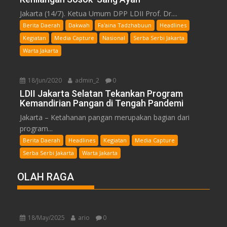
Jakarta (14/7). Ketua Umum DPP LDII Prof. Dr....
Berita Daerah
Dakwah
Fa'aina Tadzhabuun
Headlines
Kegiatan
Media Capture
Nasional
Serba Serbi Jakarta
Warta Jakarta
18/Jun/2020
admin_2
0
LDII Jakarta Selatan Tekankan Program
Kemandirian Pangan di Tengah Pandemi
Jakarta – Ketahanan pangan merupakan bagian dari
program...
Berita Daerah
Headlines
Kegiatan
Media Capture
Serba Serbi Jakarta
Warta Jakarta
OLAH RAGA
18/May/2025
ario
0