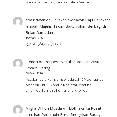
Mantabs... lancar, barokah slalu Aamiin..
aba ridwan
on
Gerakan “Sodakoh Baju Barokah”,
Jamaah Majelis Taklim Baiturrohim Berbagi di
Bulan Ramadan
15/Mar/2026
ٱلْحَمْدُ لِلّٰهِ جَزَاكُمُ اللّٰهُ خَيْرًا
Hendri
on
Ponpes Syairullah Adakan Wisuda
Secara Daring
08/Mar/2026
Assalamualaikum, amsol adakah CP pengurus
pondok untuk komunikasi atau chating,
alhamdulillah jaza kumullahu khoiroo.
Angka DH
on
Musda VII LDII Jakarta Pusat
Lahirkan Pemimpin Baru; Sinergikan Budaya,