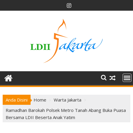
Skip
to
content
Anda Disini
Home
Warta Jakarta
Ramadhan Barokah Polsek Metro Tanah Abang Buka Puasa
Bersama LDII Beserta Anak Yatim