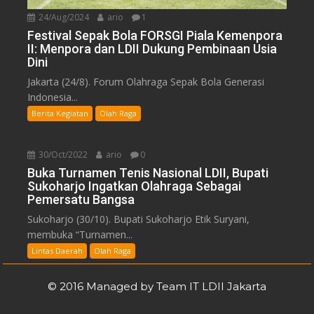
24/Aug/2024
ario
1
Festival Sepak Bola FORSGI Piala Kemenpora
II: Menpora dan LDII Dukung Pembinaan Usia
Dini
Jakarta (24/8). Forum Olahraga Sepak Bola Generasi
Indonesia...
Berita Kegiatan
Olah Raga
30/Oct/2022
ario
0
Buka Turnamen Tenis Nasional LDII, Bupati
Sukoharjo Ingatkan Olahraga Sebagai
Pemersatu Bangsa
Sukoharjo (30/10). Bupati Sukoharjo Etik Suryani,
membuka “Turnamen...
Lintas Daerah
Olah Raga
© 2016 Managed by Team IT LDII Jakarta