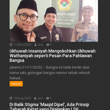
11/Nov/2025
ario
0
Ukhuwah Insaniyah Mengokohkan Ukhuwah
Wathaniyah seperti Pesan Para Pahlawan
Bangsa
Jakarta (11/11/2025) – Bangsa ini tidak berdiri atas
nama satu golongan bangsa namun sebab seluruh
Rakyat...
Dakwah
16/Aug/2025
ario
0
Di Balik Stigma ‘Masjid Dipel’, Ada Prinsip
Taharah Ketat yang Dijalankan LDII