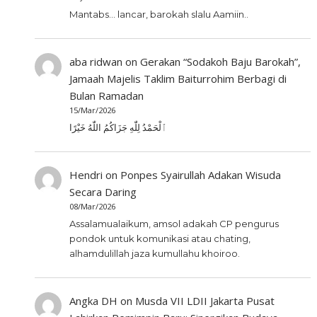
Mantabs... lancar, barokah slalu Aamiin..
aba ridwan
on
Gerakan “Sodakoh Baju Barokah”,
Jamaah Majelis Taklim Baiturrohim Berbagi di
Bulan Ramadan
15/Mar/2026
ٱلْحَمْدُ لِلّٰهِ جَزَاكُمُ اللّٰهُ خَيْرًا
Hendri
on
Ponpes Syairullah Adakan Wisuda
Secara Daring
08/Mar/2026
Assalamualaikum, amsol adakah CP pengurus
pondok untuk komunikasi atau chating,
alhamdulillah jaza kumullahu khoiroo.
Angka DH
on
Musda VII LDII Jakarta Pusat