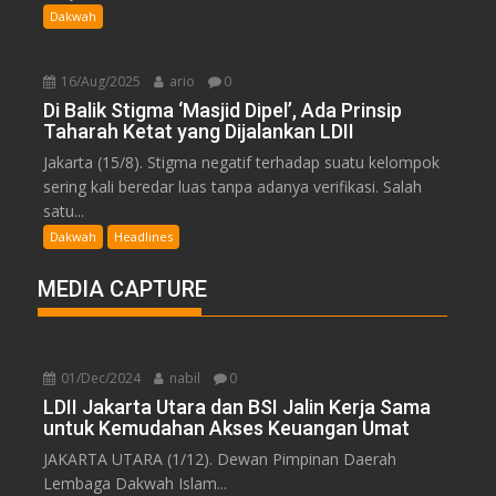
Dakwah
16/Aug/2025
ario
0
Di Balik Stigma ‘Masjid Dipel’, Ada Prinsip
Taharah Ketat yang Dijalankan LDII
Jakarta (15/8). Stigma negatif terhadap suatu kelompok
sering kali beredar luas tanpa adanya verifikasi. Salah
satu...
Dakwah
Headlines
MEDIA CAPTURE
01/Dec/2024
nabil
0
LDII Jakarta Utara dan BSI Jalin Kerja Sama
untuk Kemudahan Akses Keuangan Umat
JAKARTA UTARA (1/12). Dewan Pimpinan Daerah
Lembaga Dakwah Islam...