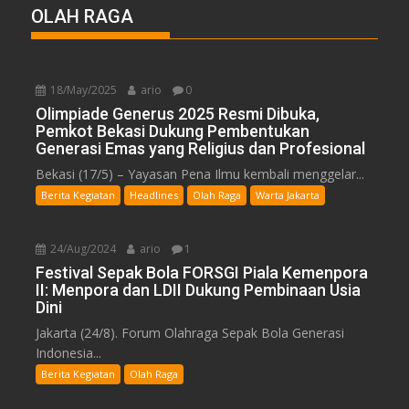
OLAH RAGA
18/May/2025
ario
0
Olimpiade Generus 2025 Resmi Dibuka,
Pemkot Bekasi Dukung Pembentukan
Generasi Emas yang Religius dan Profesional
Bekasi (17/5) – Yayasan Pena Ilmu kembali menggelar...
Berita Kegiatan
Headlines
Olah Raga
Warta Jakarta
24/Aug/2024
ario
1
Festival Sepak Bola FORSGI Piala Kemenpora
II: Menpora dan LDII Dukung Pembinaan Usia
Dini
Jakarta (24/8). Forum Olahraga Sepak Bola Generasi
Indonesia...
Berita Kegiatan
Olah Raga