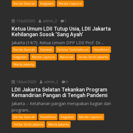
Berita Daerah
Kegiatan
Media Capture
15/Jul/2020
admin_2
1
Ketua Umum LDII Tutup Usia, LDII Jakarta
Kehilangan Sosok ‘Sang Ayah’
Jakarta (14/7). Ketua Umum DPP LDII Prof. Dr....
Berita Daerah
Dakwah
Fa'aina Tadzhabuun
Headlines
Kegiatan
Media Capture
Nasional
Serba Serbi Jakarta
Warta Jakarta
18/Jun/2020
admin_2
0
LDII Jakarta Selatan Tekankan Program
Kemandirian Pangan di Tengah Pandemi
Jakarta – Ketahanan pangan merupakan bagian dari
program...
Berita Daerah
Headlines
Kegiatan
Media Capture
Serba Serbi Jakarta
Warta Jakarta