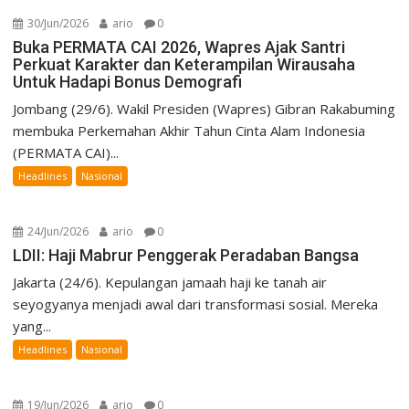
30/Jun/2026
ario
0
Buka PERMATA CAI 2026, Wapres Ajak Santri
Perkuat Karakter dan Keterampilan Wirausaha
Untuk Hadapi Bonus Demografi
Jombang (29/6). Wakil Presiden (Wapres) Gibran Rakabuming
membuka Perkemahan Akhir Tahun Cinta Alam Indonesia
(PERMATA CAI)...
Headlines
Nasional
24/Jun/2026
ario
0
LDII: Haji Mabrur Penggerak Peradaban Bangsa
Jakarta (24/6). Kepulangan jamaah haji ke tanah air
seyogyanya menjadi awal dari transformasi sosial. Mereka
yang...
Headlines
Nasional
19/Jun/2026
ario
0