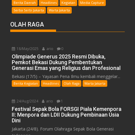
Berita Daerah
Headlines
Kegiatan
Media Capture
Serba Serbi Jakarta
Warta Jakarta
OLAH RAGA
18/May/2025
ario
0
Olimpiade Generus 2025 Resmi Dibuka,
Pemkot Bekasi Dukung Pembentukan
Generasi Emas yang Religius dan Profesional
Bekasi (17/5) – Yayasan Pena Ilmu kembali menggelar...
Berita Kegiatan
Headlines
Olah Raga
Warta Jakarta
24/Aug/2024
ario
1
Festival Sepak Bola FORSGI Piala Kemenpora
II: Menpora dan LDII Dukung Pembinaan Usia
Dini
Jakarta (24/8). Forum Olahraga Sepak Bola Generasi