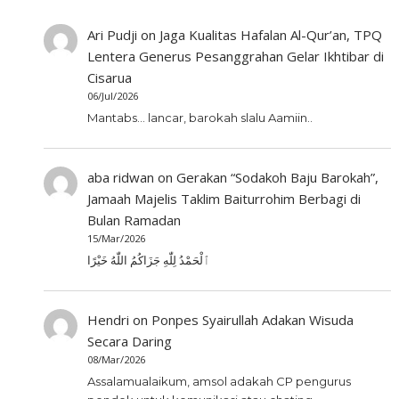
Ari Pudji
on
Jaga Kualitas Hafalan Al-Qur’an, TPQ
Lentera Generus Pesanggrahan Gelar Ikhtibar di
Cisarua
06/Jul/2026
Mantabs... lancar, barokah slalu Aamiin..
aba ridwan
on
Gerakan “Sodakoh Baju Barokah”,
Jamaah Majelis Taklim Baiturrohim Berbagi di
Bulan Ramadan
15/Mar/2026
ٱلْحَمْدُ لِلّٰهِ جَزَاكُمُ اللّٰهُ خَيْرًا
Hendri
on
Ponpes Syairullah Adakan Wisuda
Secara Daring
08/Mar/2026
Assalamualaikum, amsol adakah CP pengurus