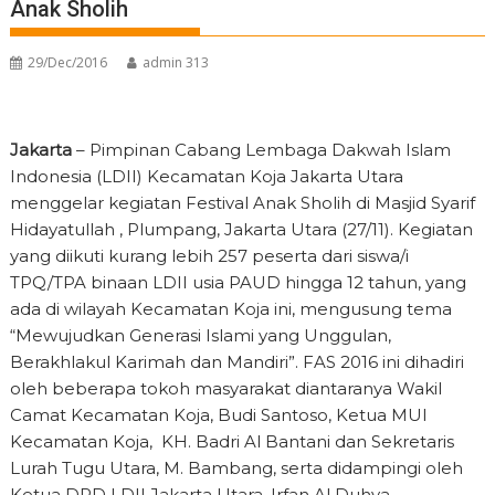
Anak Sholih
29/Dec/2016
admin 313
Jakarta
– Pimpinan Cabang Lembaga Dakwah Islam
Indonesia (LDII) Kecamatan Koja Jakarta Utara
menggelar kegiatan Festival Anak Sholih di Masjid Syarif
Hidayatullah , Plumpang, Jakarta Utara (27/11). Kegiatan
yang diikuti kurang lebih 257 peserta dari siswa/i
TPQ/TPA binaan LDII usia PAUD hingga 12 tahun, yang
ada di wilayah Kecamatan Koja ini, mengusung tema
“Mewujudkan Generasi Islami yang Unggulan,
Berakhlakul Karimah dan Mandiri”. FAS 2016 ini dihadiri
oleh beberapa tokoh masyarakat diantaranya Wakil
Camat Kecamatan Koja, Budi Santoso, Ketua MUI
Kecamatan Koja, KH. Badri Al Bantani dan Sekretaris
Lurah Tugu Utara, M. Bambang, serta didampingi oleh
Ketua DPD LDII Jakarta Utara, Irfan Al Duhya.