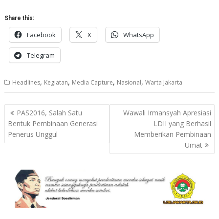
Share this:
Facebook
X
WhatsApp
Telegram
,
,
,
,
Headlines
Kegiatan
Media Capture
Nasional
Warta Jakarta
Post
PAS2016, Salah Satu
Wawali Irmansyah Apresiasi
navigation
Bentuk Pembinaan Generasi
LDII yang Berhasil
Penerus Unggul
Memberikan Pembinaan
Umat