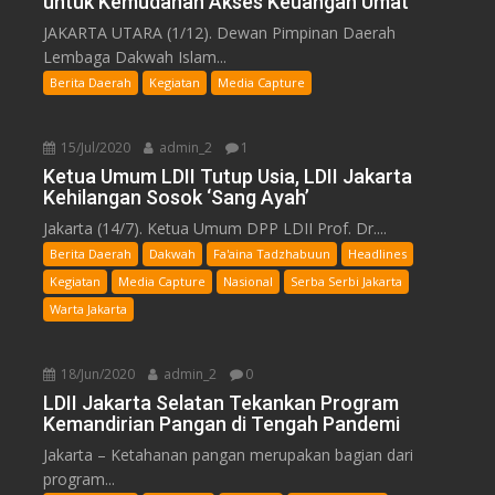
untuk Kemudahan Akses Keuangan Umat
JAKARTA UTARA (1/12). Dewan Pimpinan Daerah
Lembaga Dakwah Islam...
Berita Daerah
Kegiatan
Media Capture
15/Jul/2020
admin_2
1
Ketua Umum LDII Tutup Usia, LDII Jakarta
Kehilangan Sosok ‘Sang Ayah’
Jakarta (14/7). Ketua Umum DPP LDII Prof. Dr....
Berita Daerah
Dakwah
Fa'aina Tadzhabuun
Headlines
Kegiatan
Media Capture
Nasional
Serba Serbi Jakarta
Warta Jakarta
18/Jun/2020
admin_2
0
LDII Jakarta Selatan Tekankan Program
Kemandirian Pangan di Tengah Pandemi
Jakarta – Ketahanan pangan merupakan bagian dari
program...