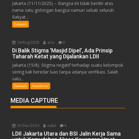
Jakarta (11/11/2025) – Bangsa ini tidak berdiri atas
nama satu golongan bangsa namun sebab seluruh
Rakyat...
Dakwah
16/Aug/2025
ario
0
Di Balik Stigma ‘Masjid Dipel’, Ada Prinsip
Taharah Ketat yang Dijalankan LDII
Jakarta (15/8). Stigma negatif terhadap suatu kelompok
sering kali beredar luas tanpa adanya verifikasi. Salah
satu...
Dakwah
Headlines
MEDIA CAPTURE
01/Dec/2024
nabil
0
LDII Jakarta Utara dan BSI Jalin Kerja Sama