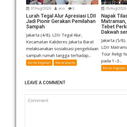
07/Aug/2026
ario
0
05/Aug/2026
Lurah Tegal Alur Apresiasi LDII
Napak Tilas
Jadi Pionir Gerakan Pemilahan
Matraman, 
Sampah
Tebet Per
Dakwah se
Jakarta (4/8). LDII Tegal Alur,
Jakarta (5/8
Kecamatan Kalideres Jakarta Barat
LDII Matram
melaksanakan sosialisasi pengelolaan
Tour Religi N
sampah rumah tangga terhadap...
pada 1–3...
Berita Kegiatan
Warta Jakarta
Berita Kegiatan
LEAVE A COMMENT