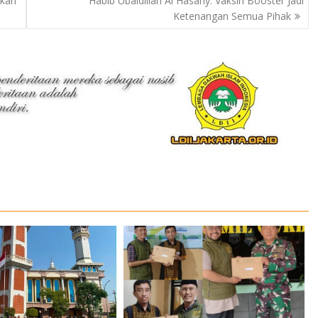
lkan
Habib Ubaidillah Al Hasany: Vaksin Booster Jadi
Ketenangan Semua Pihak