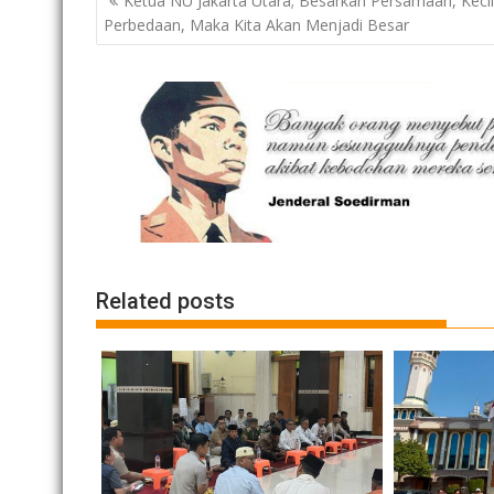
Ketua NU Jakarta Utara; Besarkan Persamaan, Keci
navigation
Perbedaan, Maka Kita Akan Menjadi Besar
Related posts