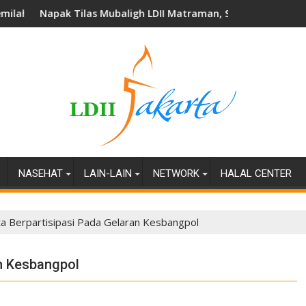
Mubaligh LDII Matraman, Setia Budi dan Tebet Perkuat Wawas
Bangun Sinergi 
NASEHAT
LAIN-LAIN
NETWORK
HALAL CENTER
ta Berpartisipasi Pada Gelaran Kesbangpol
an Kesbangpol