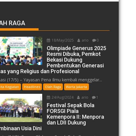
AH RAGA
18/May/2025
ario
0
Olimpiade Generus 2025
Resmi Dibuka, Pemkot
Bekasi Dukung
Pembentukan Generasi
as yang Religius dan Profesional
asi (17/5) – Yayasan Pena Ilmu kembali menggelar...
ita Kegiatan
Headlines
Olah Raga
Warta Jakarta
24/Aug/2024
ario
1
Festival Sepak Bola
FORSGI Piala
Kemenpora II: Menpora
dan LDII Dukung
mbinaan Usia Dini