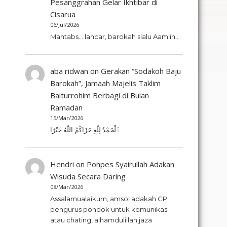
Pesanggrahan Gelar Ikhtibar di
Cisarua
06/Jul/2026
Mantabs... lancar, barokah slalu Aamiin..
aba ridwan
on
Gerakan “Sodakoh Baju
Barokah”, Jamaah Majelis Taklim
Baiturrohim Berbagi di Bulan
Ramadan
15/Mar/2026
ٱلْحَمْدُ لِلّٰهِ جَزَاكُمُ اللّٰهُ خَيْرًا
Hendri
on
Ponpes Syairullah Adakan
Wisuda Secara Daring
08/Mar/2026
Assalamualaikum, amsol adakah CP
pengurus pondok untuk komunikasi
atau chating, alhamdulillah jaza