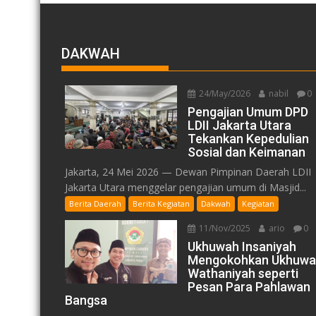
DAKWAH
24/May/2026
nabil
0
Pengajian Umum DPD
LDII Jakarta Utara
Tekankan Kepedulian
Sosial dan Keimanan
Jakarta, 24 Mei 2026 — Dewan Pimpinan Daerah LDII
Jakarta Utara menggelar pengajian umum di Masjid...
Berita Daerah
Berita Kegiatan
Dakwah
Kegiatan
11/Nov/2025
ario
0
Ukhuwah Insaniyah
Mengokohkan Ukhuwa
Wathaniyah seperti
Pesan Para Pahlawan
Bangsa