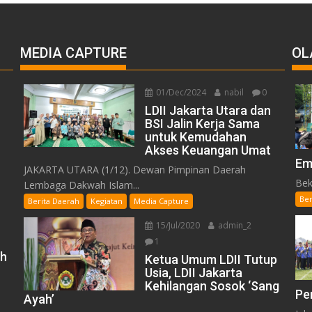
MEDIA CAPTURE
OL
01/Dec/2024
nabil
0
LDII Jakarta Utara dan
BSI Jalin Kerja Sama
untuk Kemudahan
Akses Keuangan Umat
Em
JAKARTA UTARA (1/12). Dewan Pimpinan Daerah
Bek
Lembaga Dakwah Islam...
Ber
Berita Daerah
Kegiatan
Media Capture
15/Jul/2020
admin_2
1
h
Ketua Umum LDII Tutup
Usia, LDII Jakarta
Kehilangan Sosok ‘Sang
Pe
Ayah’