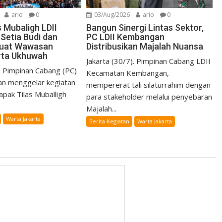
ario
0
03/Aug/2026
ario
0
 Mubaligh LDII
Bangun Sinergi Lintas Sektor,
Setia Budi dan
PC LDII Kembangan
kuat Wawasan
Distribusikan Majalah Nuansa
rta Ukhuwah
Jakarta (30/7). Pimpinan Cabang LDII
). Pimpinan Cabang (PC)
Kecamatan Kembangan,
an menggelar kegiatan
mempererat tali silaturrahim dengan
apak Tilas Muballigh
para stakeholder melalui penyebaran
Majalah...
Warta Jakarta
Berita Kegiatan
Warta Jakarta