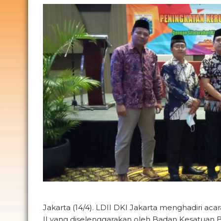
Jakarta (14/4). LDII DKI Jakarta menghadiri 
II yang diselenggarakan oleh Badan Kesatuan Ba