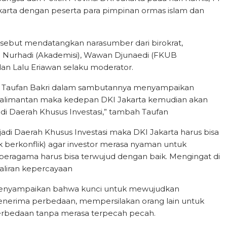
Jakarta dengan peserta para pimpinan ormas islam dan
ersebut mendatangkan narasumber dari birokrat,
bi Nurhadi (Akademisi), Wawan Djunaedi (FKUB
dan Lalu Eriawan selaku moderator.
ta Taufan Bakri dalam sambutannya menyampaikan
Kalimantan maka kedepan DKI Jakarta kemudian akan
adi Daerah Khusus Investasi,” tambah Taufan
di Daerah Khusus Investasi maka DKI Jakarta harus bisa
k berkonflik) agar investor merasa nyaman untuk
eragama harus bisa terwujud dengan baik. Mengingat di
aliran kepercayaan
menyampaikan bahwa kunci untuk mewujudkan
nerima perbedaan, mempersilakan orang lain untuk
rbedaan tanpa merasa terpecah pecah.