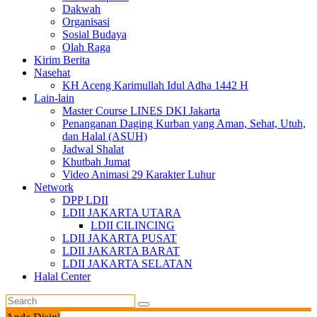
Dakwah
Organisasi
Sosial Budaya
Olah Raga
Kirim Berita
Nasehat
KH Aceng Karimullah Idul Adha 1442 H
Lain-lain
Master Course LINES DKI Jakarta
Penanganan Daging Kurban yang Aman, Sehat, Utuh,
dan Halal (ASUH)
Jadwal Shalat
Khutbah Jumat
Video Animasi 29 Karakter Luhur
Network
DPP LDII
LDII JAKARTA UTARA
LDII CILINCING
LDII JAKARTA PUSAT
LDII JAKARTA BARAT
LDII JAKARTA SELATAN
Halal Center