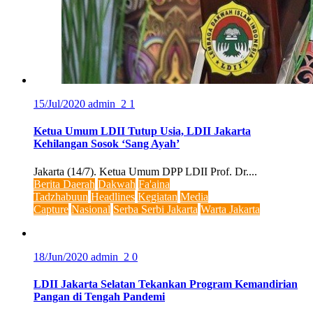
15/Jul/2020
admin_2
1
Ketua Umum LDII Tutup Usia, LDII Jakarta
Kehilangan Sosok ‘Sang Ayah’
Jakarta (14/7). Ketua Umum DPP LDII Prof. Dr....
Berita Daerah
Dakwah
Fa'aina
Tadzhabuun
Headlines
Kegiatan
Media
Capture
Nasional
Serba Serbi Jakarta
Warta Jakarta
18/Jun/2020
admin_2
0
LDII Jakarta Selatan Tekankan Program Kemandirian
Pangan di Tengah Pandemi