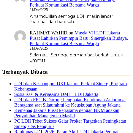
Perkuat Komunikasi Bersama Warga
21/Dec/2025
Alhamdulillah semoga LDII makin lancar
manfaat dan barokah
RAHMAT WAHID
on
Musda VII LDII Jakarta
Pusat Lahirkan Pemimpin Baru; Sinergikan Budaya,
Perkuat Komunikasi Bersama Warga
21/Dec/2025
Selamat... Semoga bermanfaat berkah untuk
ummat.
Terbanyak Dibaca
LDII dan Kesbangpol DKI Jakarta Perkuat Sinergi Program
Kebangsaan
Sosialisasi & Kerjasama DMI – LDII Jakarta
LDII dan FKUB Dorong Penguatan Kerukunan Antarumat
Beragama saat Silaturahmi ke Keuskupan Agung Jakarta
Kemenag Jakarta Pusat kerjasama dengan BKM adakan
Penyuluhan Managemen Masjid
PC LDII Tebet Sukses Gelar Proker Targetkan Peningkatan
Sinergisitas Pengurus
Rapimnas LDII 2026: Peran Aktif LDII Jakarta Perkuat