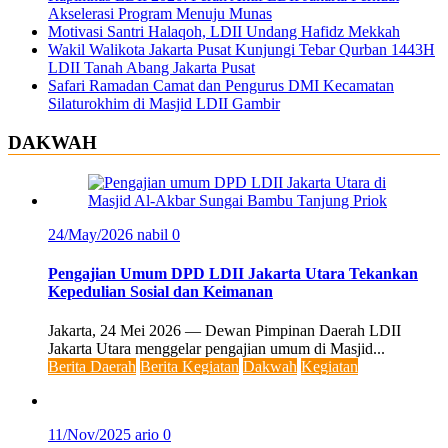
Akselerasi Program Menuju Munas
Motivasi Santri Halaqoh, LDII Undang Hafidz Mekkah
Wakil Walikota Jakarta Pusat Kunjungi Tebar Qurban 1443H
LDII Tanah Abang Jakarta Pusat
Safari Ramadan Camat dan Pengurus DMI Kecamatan
Silaturokhim di Masjid LDII Gambir
DAKWAH
24/May/2026
nabil
0
Pengajian Umum DPD LDII Jakarta Utara Tekankan
Kepedulian Sosial dan Keimanan
Jakarta, 24 Mei 2026 — Dewan Pimpinan Daerah LDII
Jakarta Utara menggelar pengajian umum di Masjid...
Berita Daerah
Berita Kegiatan
Dakwah
Kegiatan
11/Nov/2025
ario
0