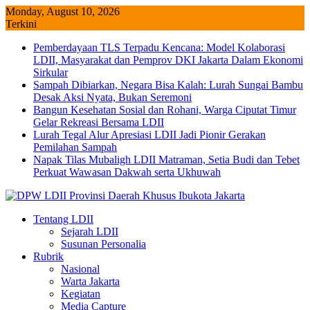
Skip
Monday, August 10, 2026
to
Terkini
content
Pemberdayaan TLS Terpadu Kencana: Model Kolaborasi
LDII, Masyarakat dan Pemprov DKI Jakarta Dalam Ekonomi
Sirkular
Sampah Dibiarkan, Negara Bisa Kalah: Lurah Sungai Bambu
Desak Aksi Nyata, Bukan Seremoni
Bangun Kesehatan Sosial dan Rohani, Warga Ciputat Timur
Gelar Rekreasi Bersama LDII
Lurah Tegal Alur Apresiasi LDII Jadi Pionir Gerakan
Pemilahan Sampah
Napak Tilas Mubaligh LDII Matraman, Setia Budi dan Tebet
Perkuat Wawasan Dakwah serta Ukhuwah
Tentang LDII
Sejarah LDII
Susunan Personalia
Rubrik
Nasional
Warta Jakarta
Kegiatan
Media Capture