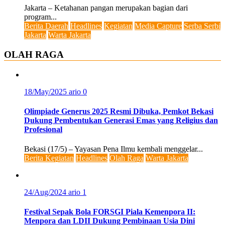
Jakarta – Ketahanan pangan merupakan bagian dari
program...
Berita Daerah
Headlines
Kegiatan
Media Capture
Serba Serbi
Jakarta
Warta Jakarta
OLAH RAGA
18/May/2025
ario
0
Olimpiade Generus 2025 Resmi Dibuka, Pemkot Bekasi
Dukung Pembentukan Generasi Emas yang Religius dan
Profesional
Bekasi (17/5) – Yayasan Pena Ilmu kembali menggelar...
Berita Kegiatan
Headlines
Olah Raga
Warta Jakarta
24/Aug/2024
ario
1
Festival Sepak Bola FORSGI Piala Kemenpora II:
Menpora dan LDII Dukung Pembinaan Usia Dini