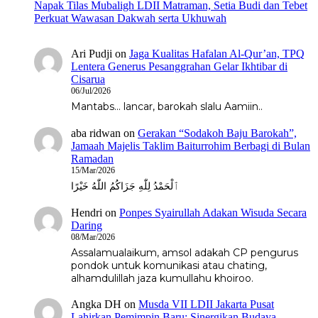
Napak Tilas Mubaligh LDII Matraman, Setia Budi dan Tebet
Perkuat Wawasan Dakwah serta Ukhuwah
Ari Pudji
on
Jaga Kualitas Hafalan Al-Qur’an, TPQ
Lentera Generus Pesanggrahan Gelar Ikhtibar di
Cisarua
06/Jul/2026
Mantabs... lancar, barokah slalu Aamiin..
aba ridwan
on
Gerakan “Sodakoh Baju Barokah”,
Jamaah Majelis Taklim Baiturrohim Berbagi di Bulan
Ramadan
15/Mar/2026
ٱلْحَمْدُ لِلّٰهِ جَزَاكُمُ اللّٰهُ خَيْرًا
Hendri
on
Ponpes Syairullah Adakan Wisuda Secara
Daring
08/Mar/2026
Assalamualaikum, amsol adakah CP pengurus
pondok untuk komunikasi atau chating,
alhamdulillah jaza kumullahu khoiroo.
Angka DH
on
Musda VII LDII Jakarta Pusat
Lahirkan Pemimpin Baru; Sinergikan Budaya,