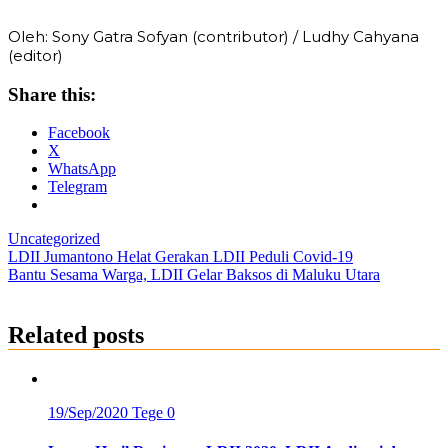
Oleh: Sony Gatra Sofyan (contributor) / Ludhy Cahyana
(editor)
Share this:
Facebook
X
WhatsApp
Telegram
Uncategorized
Post
LDII Jumantono Helat Gerakan LDII Peduli Covid-19
Bantu Sesama Warga, LDII Gelar Baksos di Maluku Utara
navigation
Related posts
19/Sep/2020
Tege
0