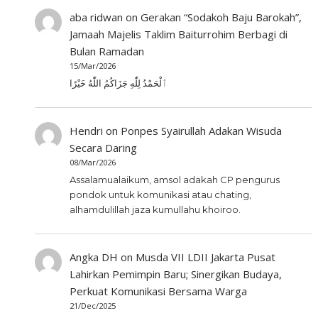
aba ridwan
on
Gerakan “Sodakoh Baju Barokah”,
Jamaah Majelis Taklim Baiturrohim Berbagi di
Bulan Ramadan
15/Mar/2026
ٱلْحَمْدُ لِلّٰهِ جَزَاكُمُ اللّٰهُ خَيْرًا
Hendri
on
Ponpes Syairullah Adakan Wisuda
Secara Daring
08/Mar/2026
Assalamualaikum, amsol adakah CP pengurus
pondok untuk komunikasi atau chating,
alhamdulillah jaza kumullahu khoiroo.
Angka DH
on
Musda VII LDII Jakarta Pusat
Lahirkan Pemimpin Baru; Sinergikan Budaya,
Perkuat Komunikasi Bersama Warga
21/Dec/2025