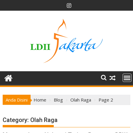
Skip
to
content
Anda Disini
Home
Blog
Olah Raga
Page 2
Category:
Olah Raga