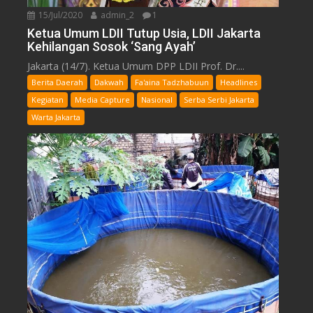
15/Jul/2020
admin_2
1
Ketua Umum LDII Tutup Usia, LDII Jakarta
Kehilangan Sosok ‘Sang Ayah’
Jakarta (14/7). Ketua Umum DPP LDII Prof. Dr....
Berita Daerah
Dakwah
Fa'aina Tadzhabuun
Headlines
Kegiatan
Media Capture
Nasional
Serba Serbi Jakarta
Warta Jakarta