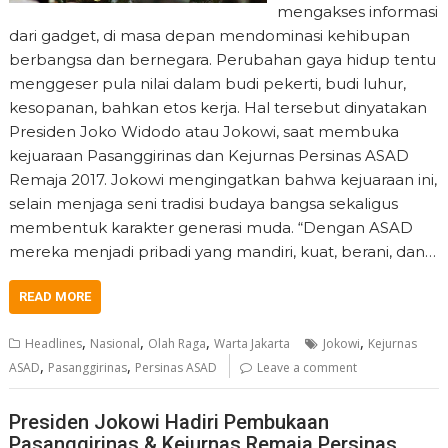
mengakses informasi
dari gadget, di masa depan mendominasi kehibupan
berbangsa dan bernegara. Perubahan gaya hidup tentu
menggeser pula nilai dalam budi pekerti, budi luhur,
kesopanan, bahkan etos kerja. Hal tersebut dinyatakan
Presiden Joko Widodo atau Jokowi, saat membuka
kejuaraan Pasanggirinas dan Kejurnas Persinas ASAD
Remaja 2017. Jokowi mengingatkan bahwa kejuaraan ini,
selain menjaga seni tradisi budaya bangsa sekaligus
membentuk karakter generasi muda. “Dengan ASAD
mereka menjadi pribadi yang mandiri, kuat, berani, dan…
READ MORE
,
,
,
,
Headlines
Nasional
Olah Raga
Warta Jakarta
Jokowi
Kejurnas
,
,
ASAD
Pasanggirinas
Persinas ASAD
Leave a comment
Presiden Jokowi Hadiri Pembukaan
Pasanggirinas & Kejurnas Remaja Persinas