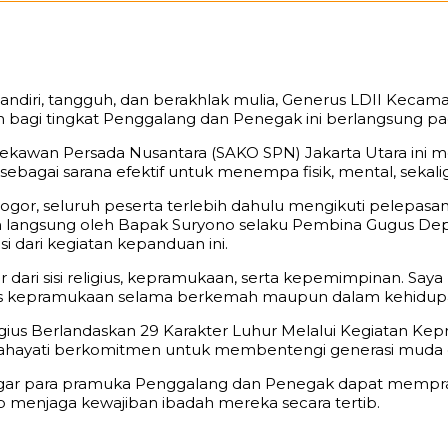
diri, tangguh, dan berakhlak mulia, Generus LDII Kecama
an bagi tingkat Penggalang dan Penegak ini berlangsung p
kawan Persada Nusantara (SAKO SPN) Jakarta Utara ini men
sebagai sarana efektif untuk menempa fisik, mental, sekalig
or, seluruh peserta terlebih dahulu mengikuti pelepasan 
impin langsung oleh Bapak Suryono selaku Pembina Gugus De
dari kegiatan kepanduan ini.
r dari sisi religius, kepramukaan, serta kepemimpinan. S
itas kepramukaan selama berkemah maupun dalam kehidupan
s Berlandaskan 29 Karakter Luhur Melalui Kegiatan Kepra
lahayati berkomitmen untuk membentengi generasi muda da
 agar para pramuka Penggalang dan Penegak dapat memprak
p menjaga kewajiban ibadah mereka secara tertib.