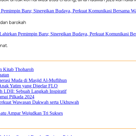
n Pemimpin Baru; Sinergikan Budaya, Perkuat Komunikasi Bersama W
 dan barokah
 Lahirkan Pemimpin Baru; Sinergikan Budaya, Perkuat Komunikasi B
mat.
n Kitab Thoharoh
hatan
nerasi Muda di Masjid Al-Muflihun
 Anak Yatim yang Digelar FLO
h LDII: Sebuah Langkah Inspiratif
amai Pilkada 2024
 Perkuat Wawasan Dakwah serta Ukhuwah
atu Ampar Wujudkan Tri Sukses