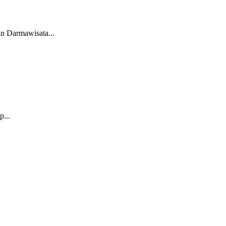
n Darmawisata...
p...