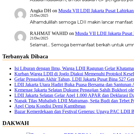
Angka DH
on
Musda VII LDII Jakarta Pusat Lahirka
21/Dec/2025
Alhamdulillah semoga LDII makin lancar manfaat
RAHMAT WAHID
on
Musda VII LDII Jakarta Pusat
21/Dec/2025
Selamat... Semoga bermanfaat berkah untuk um
Terbanyak Dibaca
Isi Liburan dengan Ilmu, Warga LDII Ragunan Gelar Khatama
Kurban Warga LDII di Joglo Diakui Memenuhi Protokol Kese
Gelar Pengajian Akhir Tahun, LDII Jakarta Pusat Bina 527 Ge
LDII Jakarta Utara Hadiri Buka Puasa Bersama dan Santunan
Kemenag Jakarta Selatan Dukung Pengajian Sahih Bukhori ole
LDII Jakarta Selatan Gelar Apel 1.000 APAR dan Deklarasi D
Napak Tilas Mubaligh LDII Matraman, Setia Budi dan Tebet
Apel Cipta Kondisi Demi Kamtibmas
Bazar Kemerdekaan dan Festival Generus: Upaya PAC LDII B
DAKWAH