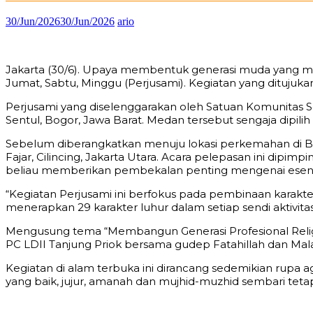
30/Jun/2026
30/Jun/2026
ario
Jakarta (30/6). Upaya membentuk generasi muda yang man
Jumat, Sabtu, Minggu (Perjusami). Kegiatan yang ditujuk
Perjusami yang diselenggarakan oleh Satuan Komunitas Se
Sentul, Bogor, Jawa Barat. Medan tersebut sengaja dipilih 
Sebelum diberangkatkan menuju lokasi perkemahan di Bog
Fajar, Cilincing, Jakarta Utara. Acara pelepasan ini dip
beliau memberikan pembekalan penting mengenai esensi 
“Kegiatan Perjusami ini berfokus pada pembinaan karakte
menerapkan 29 karakter luhur dalam setiap sendi aktiv
Mengusung tema “Membangun Generasi Profesional Religiu
PC LDII Tanjung Priok bersama gudep Fatahillah dan Ma
Kegiatan di alam terbuka ini dirancang sedemikian rupa
yang baik, jujur, amanah dan mujhid-muzhid sembari teta