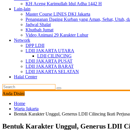
KH Aceng Karimullah Idul Adha 1442 H
Lain-lain
Master Course LINES DKI Jakarta
Penanganan Daging Kurban yang Aman, Sehat, Utuh, d
Jadwal Shalat
Khutbah Jumat
Video Animasi 29 Karakter Luhur
Network
DPP LDII
LDII JAKARTA UTARA
LDII CILINCING
LDII JAKARTA PUSAT
LDII JAKARTA BARAT
LDII JAKARTA SELATAN
Halal Center
Anda Disini
Home
Warta Jakarta
Bentuk Karakter Unggul, Generus LDII Cilincing Ikuti Perju
Bentuk Karakter Unggul, Generus LDII Ci