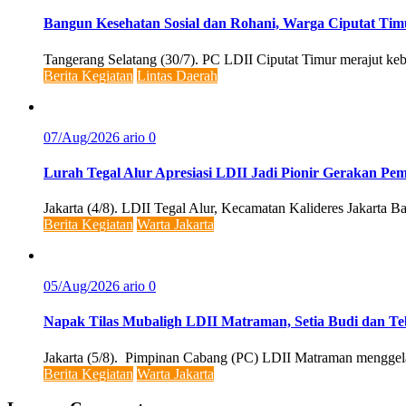
Bangun Kesehatan Sosial dan Rohani, Warga Ciputat Tim
Tangerang Selatang (30/7). PC LDII Ciputat Timur merajut k
Berita Kegiatan
Lintas Daerah
07/Aug/2026
ario
0
Lurah Tegal Alur Apresiasi LDII Jadi Pionir Gerakan P
Jakarta (4/8). LDII Tegal Alur, Kecamatan Kalideres Jakarta B
Berita Kegiatan
Warta Jakarta
05/Aug/2026
ario
0
Napak Tilas Mubaligh LDII Matraman, Setia Budi dan 
Jakarta (5/8). Pimpinan Cabang (PC) LDII Matraman menggelar
Berita Kegiatan
Warta Jakarta