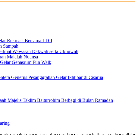
elar Rekreasi Bersama LDII
an Sampah
 Perkuat Wawasan Dakwah serta Ukhuwah
ikan Majalah Nuansa
n Gelar Genasrum Fun Walk
ntera Generus Pesanggrahan Gelar Ikhtibar di Cisarua
ah Majelis Taklim Baiturrohim Berbagi di Bulan Ramadan
aring
k untuk komunikasi atau chating, alhamdulillah jaza kumullahu