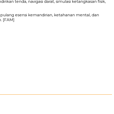
kan tenda, navigasi darat, simulasi ketangkasan fisik,
 pulang esensi kemandirian, ketahanan mental, dan
. [FAM]