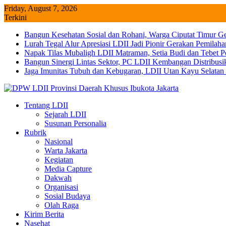
Skip
Friday, August 7, 2026
to
Terkini
content
Bangun Kesehatan Sosial dan Rohani, Warga Ciputat Timur G
Lurah Tegal Alur Apresiasi LDII Jadi Pionir Gerakan Pemilah
Napak Tilas Mubaligh LDII Matraman, Setia Budi dan Tebet
Bangun Sinergi Lintas Sektor, PC LDII Kembangan Distribus
Jaga Imunitas Tubuh dan Kebugaran, LDII Utan Kayu Selata
Tentang LDII
Sejarah LDII
Susunan Personalia
Rubrik
Nasional
Warta Jakarta
Kegiatan
Media Capture
Dakwah
Organisasi
Sosial Budaya
Olah Raga
Kirim Berita
Nasehat