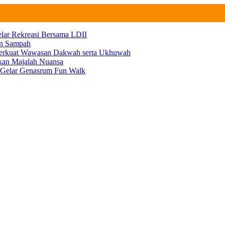
elar Rekreasi Bersama LDII
an Sampah
 Perkuat Wawasan Dakwah serta Ukhuwah
ikan Majalah Nuansa
n Gelar Genasrum Fun Walk