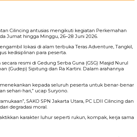
tan Cilincing antusias mengikuti kegiatan Perkemahan
ada Jumat hingga Minggu, 26–28 Juni 2026.
gambil lokasi di alam terbuka Teras Adventure, Tangkil,
us kedisiplinan para peserta.
secara resmi di Gedung Serba Guna (GSG) Masjid Nurul
pan (Gudep) Sipitung dan Ra Kartini. Dalam arahannya
aya menekankan kepada seluruh peserta untuk benar-benar
 sehari-hari,” ucap Suryono.
mukaan”, SAKO SPN Jakarta Utara, PC LDII Cilincing dan
ri degradasi moral.
tikkan karakter luhur seperti rukun, kompak, kerja sama