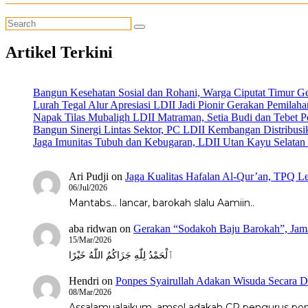
Artikel Terkini
Bangun Kesehatan Sosial dan Rohani, Warga Ciputat Timur G
Lurah Tegal Alur Apresiasi LDII Jadi Pionir Gerakan Pemilah
Napak Tilas Mubaligh LDII Matraman, Setia Budi dan Tebet
Bangun Sinergi Lintas Sektor, PC LDII Kembangan Distribus
Jaga Imunitas Tubuh dan Kebugaran, LDII Utan Kayu Selata
Ari Pudji
on
Jaga Kualitas Hafalan Al-Qur’an, TPQ Le
06/Jul/2026
Mantabs... lancar, barokah slalu Aamiin..
aba ridwan
on
Gerakan “Sodakoh Baju Barokah”, Jama
15/Mar/2026
ٱلْحَمْدُ لِلّٰهِ جَزَاكُمُ اللّٰهُ خَيْرًا
Hendri
on
Ponpes Syairullah Adakan Wisuda Secara D
08/Mar/2026
Assalamualaikum, amsol adakah CP pengurus pondo