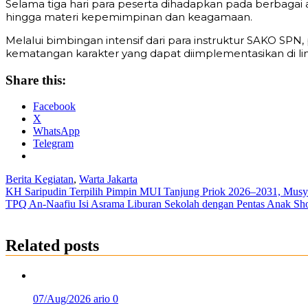
Selama tiga hari para peserta dihadapkan pada berbagai a
hingga materi kepemimpinan dan keagamaan.
Melalui bimbingan intensif dari para instruktur SAKO S
kematangan karakter yang dapat diimplementasikan di l
Share this:
Facebook
X
WhatsApp
Telegram
Berita Kegiatan
,
Warta Jakarta
Post
KH Saripudin Terpilih Pimpin MUI Tanjung Priok 2026–2031, Musy
TPQ An-Naafiu Isi Asrama Liburan Sekolah dengan Pentas Anak Sho
navigation
Related posts
07/Aug/2026
ario
0