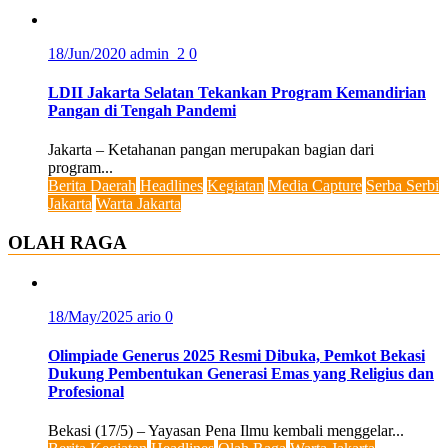
18/Jun/2020
admin_2
0
LDII Jakarta Selatan Tekankan Program Kemandirian
Pangan di Tengah Pandemi
Jakarta – Ketahanan pangan merupakan bagian dari
program...
Berita Daerah
Headlines
Kegiatan
Media Capture
Serba Serbi
Jakarta
Warta Jakarta
OLAH RAGA
18/May/2025
ario
0
Olimpiade Generus 2025 Resmi Dibuka, Pemkot Bekasi
Dukung Pembentukan Generasi Emas yang Religius dan
Profesional
Bekasi (17/5) – Yayasan Pena Ilmu kembali menggelar...