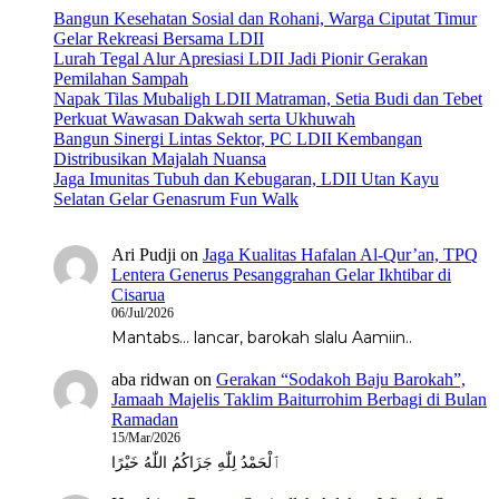
Bangun Kesehatan Sosial dan Rohani, Warga Ciputat Timur
Gelar Rekreasi Bersama LDII
Lurah Tegal Alur Apresiasi LDII Jadi Pionir Gerakan
Pemilahan Sampah
Napak Tilas Mubaligh LDII Matraman, Setia Budi dan Tebet
Perkuat Wawasan Dakwah serta Ukhuwah
Bangun Sinergi Lintas Sektor, PC LDII Kembangan
Distribusikan Majalah Nuansa
Jaga Imunitas Tubuh dan Kebugaran, LDII Utan Kayu
Selatan Gelar Genasrum Fun Walk
Ari Pudji
on
Jaga Kualitas Hafalan Al-Qur’an, TPQ
Lentera Generus Pesanggrahan Gelar Ikhtibar di
Cisarua
06/Jul/2026
Mantabs... lancar, barokah slalu Aamiin..
aba ridwan
on
Gerakan “Sodakoh Baju Barokah”,
Jamaah Majelis Taklim Baiturrohim Berbagi di Bulan
Ramadan
15/Mar/2026
ٱلْحَمْدُ لِلّٰهِ جَزَاكُمُ اللّٰهُ خَيْرًا