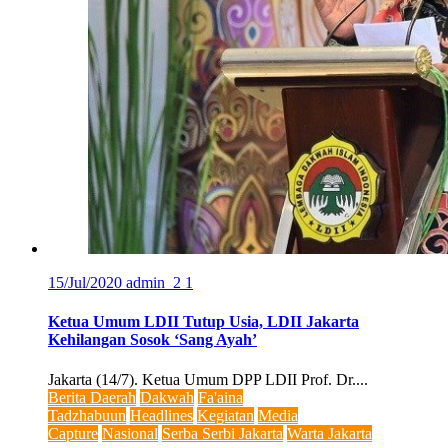
15/Jul/2020
admin_2
1
Ketua Umum LDII Tutup Usia, LDII Jakarta
Kehilangan Sosok ‘Sang Ayah’
Jakarta (14/7). Ketua Umum DPP LDII Prof. Dr....
Berita Daerah
Dakwah
Fa'aina
Tadzhabuun
Headlines
Kegiatan
Media
Capture
Nasional
Serba Serbi Jakarta
Warta Jakarta