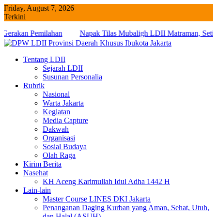
Skip
Friday, August 7, 2026
to
Terkini
content
n
Napak Tilas Mubaligh LDII Matraman, Setia Budi dan Tebet
Perkuat Wawasan Dakwah serta Ukhuwah
Tentang LDII
Sejarah LDII
Susunan Personalia
Rubrik
Nasional
Warta Jakarta
Kegiatan
Media Capture
Dakwah
Organisasi
Sosial Budaya
Olah Raga
Kirim Berita
Nasehat
KH Aceng Karimullah Idul Adha 1442 H
Lain-lain
Master Course LINES DKI Jakarta
Penanganan Daging Kurban yang Aman, Sehat, Utuh,
dan Halal (ASUH)