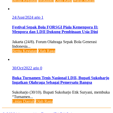
Berita Kegiatan
Headlines
Olah Raga
Warta Jakarta
24/Aug/2024
ario
1
Festival Sepak Bola FORSGI Piala Kemenpora II:
Menpora dan LDII Dukung Pembinaan Usia Dini
Jakarta (24/8). Forum Olahraga Sepak Bola Generasi
Indonesia...
Berita Kegiatan
Olah Raga
30/Oct/2022
ario
0
Buka Turnamen Tenis Nasional LDII, Bupati Sukoharjo
Ingatkan Olahraga Sebagai Pemersatu Bangsa
Sukoharjo (30/10). Bupati Sukoharjo Etik Suryani, membuka
“Turnamen...
Lintas Daerah
Olah Raga