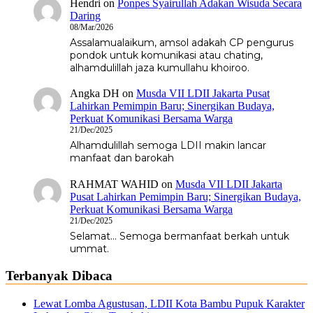
Hendri
on
Ponpes Syairullah Adakan Wisuda Secara
Daring
08/Mar/2026
Assalamualaikum, amsol adakah CP pengurus
pondok untuk komunikasi atau chating,
alhamdulillah jaza kumullahu khoiroo.
Angka DH
on
Musda VII LDII Jakarta Pusat
Lahirkan Pemimpin Baru; Sinergikan Budaya,
Perkuat Komunikasi Bersama Warga
21/Dec/2025
Alhamdulillah semoga LDII makin lancar
manfaat dan barokah
RAHMAT WAHID
on
Musda VII LDII Jakarta
Pusat Lahirkan Pemimpin Baru; Sinergikan Budaya,
Perkuat Komunikasi Bersama Warga
21/Dec/2025
Selamat... Semoga bermanfaat berkah untuk
ummat.
Terbanyak Dibaca
Lewat Lomba Agustusan, LDII Kota Bambu Pupuk Karakter