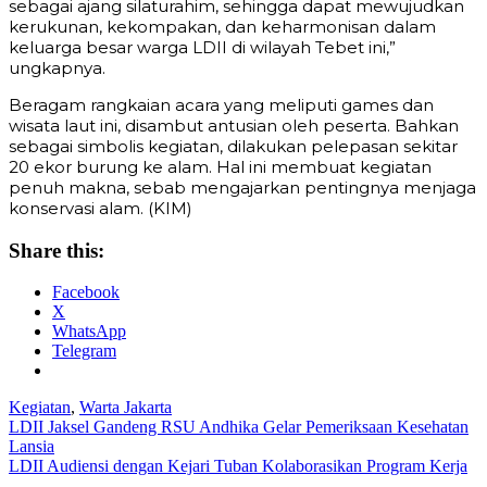
sebagai ajang silaturahim, sehingga dapat mewujudkan
kerukunan, kekompakan, dan keharmonisan dalam
keluarga besar warga LDII di wilayah Tebet ini,”
ungkapnya.
Beragam rangkaian acara yang meliputi games dan
wisata laut ini, disambut antusian oleh peserta. Bahkan
sebagai simbolis kegiatan, dilakukan pelepasan sekitar
20 ekor burung ke alam. Hal ini membuat kegiatan
penuh makna, sebab mengajarkan pentingnya menjaga
konservasi alam. (KIM)
Share this:
Facebook
X
WhatsApp
Telegram
Kegiatan
,
Warta Jakarta
Post
LDII Jaksel Gandeng RSU Andhika Gelar Pemeriksaan Kesehatan
Lansia
navigation
LDII Audiensi dengan Kejari Tuban Kolaborasikan Program Kerja