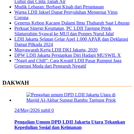
Luhur dan Cinta Tanah Air
Mudik Lebaran: Berbagi Kisah dari Perantauan
Warga LDII Jaksel Dapat Penyuluhan Mengenai Virus
Corona
Generus Kebon Kacang Dalami Ilmu Thaharah Saat Liburan
Perkuat Sinergi Keumatan, PC LDII Tanjung Priok
Silaturrahim Syawal ke MUI dan Ponpes Nurul Jalal
LDII Jakarta Selatan Gelar Apel 1.000 APAR dan Deklarasi
Damai Pilkada 2024
Musyawarah Kerja LDII DKI Jakarta, 2020
DPW LDII Jakarta Persiapkan Diri Hadapi MUSWIL X
“Ngaji and Chill”: Cara Kreatif LDII Pasar Rumput Jaga
Generasi Muda dari Pengaruh Negatif
DAKWAH
24/May/2026
nabil
0
Pengajian Umum DPD LDII Jakarta Utara Tekankan
Kepedulian Sosial dan Keimanan