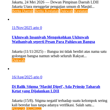
Jakarta, 24 Mei 2026 — Dewan Pimpinan Daerah LDII
Jakarta Utara menggelar pengajian umum di Masjid...
Berita Daerah
Berita Kegiatan
Dakwah
Kegiatan
11/Nov/2025
ario
0
Ukhuwah Insaniyah Mengokohkan Ukhuwah
Wathaniyah seperti Pesan Para Pahlawan Bangsa
Jakarta (11/11/2025) – Bangsa ini tidak berdiri atas nama satu
golongan bangsa namun sebab seluruh Rakyat...
Dakwah
16/Aug/2025
ario
0
Di Balik Stigma ‘Masjid Dipel’, Ada Prinsip Taharah
Ketat yang Dijalankan LDII
Jakarta (15/8). Stigma negatif terhadap suatu kelompok sering
kali beredar luas tanpa adanya verifikasi. Salah satu...
Dakwah
Headlines