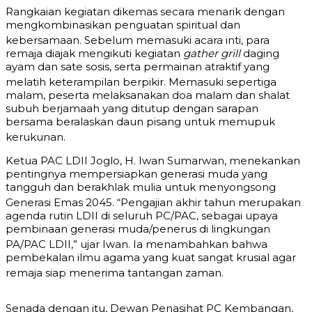
Rangkaian kegiatan dikemas secara menarik dengan
mengkombinasikan penguatan spiritual dan
kebersamaan
. Sebelum memasuki acara inti, para
remaja diajak mengikuti kegiatan
gather grill
daging
ayam dan sate sosis, serta permainan atraktif yang
melatih keterampilan berpikir
. Memasuki sepertiga
malam, peserta melaksanakan doa malam dan shalat
subuh berjamaah yang ditutup dengan sarapan
bersama beralaskan daun pisang untuk memupuk
kerukunan
.
Ketua PAC LDII Joglo, H. Iwan Sumarwan, menekankan
pentingnya mempersiapkan generasi muda yang
tangguh dan berakhlak mulia untuk menyongsong
Generasi Emas 2045
. “Pengajian akhir tahun merupakan
agenda rutin LDII di seluruh PC/PAC, sebagai upaya
pembinaan generasi muda/penerus di lingkungan
PA/PAC LDII,” ujar Iwan
. Ia menambahkan bahwa
pembekalan ilmu agama yang kuat sangat krusial agar
remaja siap menerima tantangan zaman
.
Senada dengan itu, Dewan Penasihat PC Kembangan,