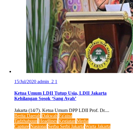
15/Jul/2020
admin_2
1
Ketua Umum LDII Tutup Usia, LDII Jakarta
Kehilangan Sosok ‘Sang Ayah’
Jakarta (14/7). Ketua Umum DPP LDII Prof. Dr....
Berita Daerah
Dakwah
Fa'aina
Tadzhabuun
Headlines
Kegiatan
Media
Capture
Nasional
Serba Serbi Jakarta
Warta Jakarta