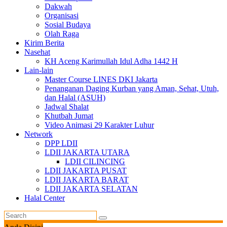
Dakwah
Organisasi
Sosial Budaya
Olah Raga
Kirim Berita
Nasehat
KH Aceng Karimullah Idul Adha 1442 H
Lain-lain
Master Course LINES DKI Jakarta
Penanganan Daging Kurban yang Aman, Sehat, Utuh,
dan Halal (ASUH)
Jadwal Shalat
Khutbah Jumat
Video Animasi 29 Karakter Luhur
Network
DPP LDII
LDII JAKARTA UTARA
LDII CILINCING
LDII JAKARTA PUSAT
LDII JAKARTA BARAT
LDII JAKARTA SELATAN
Halal Center