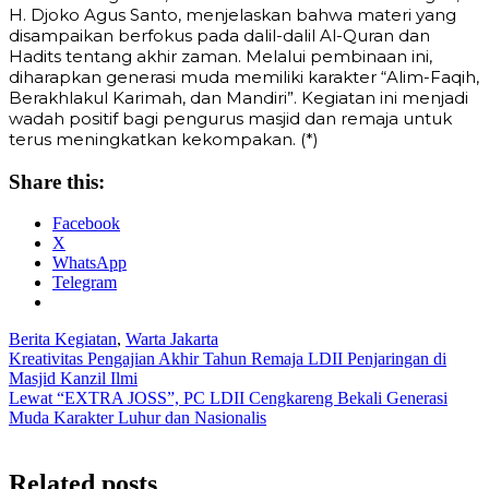
H. Djoko Agus Santo, menjelaskan bahwa materi yang
disampaikan berfokus pada dalil-dalil Al-Quran dan
Hadits tentang akhir zaman. Melalui pembinaan ini,
diharapkan generasi muda memiliki karakter “Alim-Faqih,
Berakhlakul Karimah, dan Mandiri”. Kegiatan ini menjadi
wadah positif bagi pengurus masjid dan remaja untuk
terus meningkatkan kekompakan. (*)
Share this:
Facebook
X
WhatsApp
Telegram
Berita Kegiatan
,
Warta Jakarta
Post
Kreativitas Pengajian Akhir Tahun Remaja LDII Penjaringan di
Masjid Kanzil Ilmi
navigation
Lewat “EXTRA JOSS”, PC LDII Cengkareng Bekali Generasi
Muda Karakter Luhur dan Nasionalis
Related posts