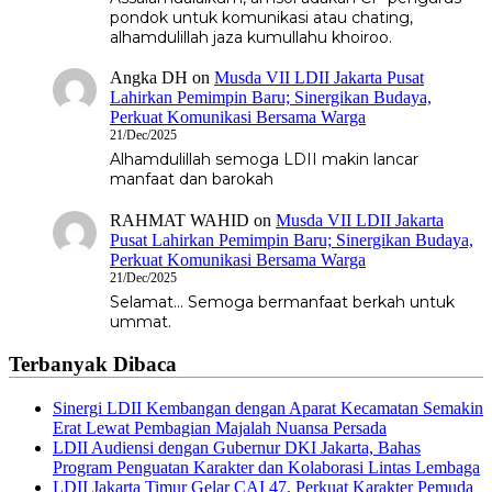
pondok untuk komunikasi atau chating,
alhamdulillah jaza kumullahu khoiroo.
Angka DH
on
Musda VII LDII Jakarta Pusat
Lahirkan Pemimpin Baru; Sinergikan Budaya,
Perkuat Komunikasi Bersama Warga
21/Dec/2025
Alhamdulillah semoga LDII makin lancar
manfaat dan barokah
RAHMAT WAHID
on
Musda VII LDII Jakarta
Pusat Lahirkan Pemimpin Baru; Sinergikan Budaya,
Perkuat Komunikasi Bersama Warga
21/Dec/2025
Selamat... Semoga bermanfaat berkah untuk
ummat.
Terbanyak Dibaca
Sinergi LDII Kembangan dengan Aparat Kecamatan Semakin
Erat Lewat Pembagian Majalah Nuansa Persada
LDII Audiensi dengan Gubernur DKI Jakarta, Bahas
Program Penguatan Karakter dan Kolaborasi Lintas Lembaga
LDII Jakarta Timur Gelar CAI 47, Perkuat Karakter Pemuda