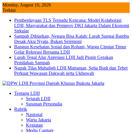
Skip
Monday, August 10, 2026
to
Terkini
content
Pemberdayaan TLS Terpadu Kencana: Model Kolaborasi
LDII, Masyarakat dan Pemprov DKI Jakarta Dalam Ekonomi
Sirkular
Sampah Dibiarkan, Negara Bisa Kalah: Lurah Sungai Bambu
Desak Aksi Nyata, Bukan Seremoni
Bangun Kesehatan Sosial dan Rohani, Warga Ciputat Timur
Gelar Rekreasi Bersama LDII
Lurah Tegal Alur Apresiasi LDII Jadi Pionir Gerakan
Pemilahan Sampah
Napak Tilas Mubaligh LDII Matraman, Setia Budi dan Tebet
Perkuat Wawasan Dakwah serta Ukhuwah
Tentang LDII
Sejarah LDII
Susunan Personalia
Rubrik
Nasional
Warta Jakarta
Kegiatan
Media Capture