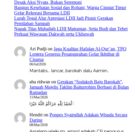
Desak Aksi Nyata, Bukan Seremoni
Bangun Kesehatan Sosial dan Rohani, Warga Ciputat Timur
Gelar Rekreasi Bersama LDII
Lurah Tegal Alur Apresiasi LDII Jadi Pionir Gerakan
Pemilahan Sampah
Napak Tilas Mubaligh LDII Matraman, Setia Budi dan Tebet
Perkuat Wawasan Dakwah serta Ukhuwah
Ari Pudji
on
Jaga Kualitas Hafalan Al-Qur’an, TPQ
Lentera Generus Pesanggrahan Gelar Ikhtibar di
Cisarua
06/Jul/2026
Mantabs... lancar, barokah slalu Aamiin..
aba ridwan
on
Gerakan “Sodakoh Baju Barokah”,
Jamaah Majelis Taklim Baiturrohim Berbagi di Bulan
Ramadan
15/Mar/2026
ٱلْحَمْدُ لِلّٰهِ جَزَاكُمُ اللّٰهُ خَيْرًا
Hendri
on
Ponpes Syairullah Adakan Wisuda Secara
Daring
08/Mar/2026
Assalamualaikum, amsol adakah CP pengurus