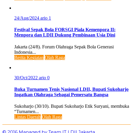
24/Aug/2024
ario
1
Festival Sepak Bola FORSGI Piala Kemenpora II:
Menpora dan LDII Dukung Pembinaan Usia Dini
Jakarta (24/8). Forum Olahraga Sepak Bola Generasi
Indonesia...
Berita Kegiatan
Olah Raga
30/Oct/2022
ario
0
Buka Turnamen Tenis Nasional LDII, Bupati Sukoharjo
Ingatkan Olahraga Sebagai Pemersatu Bangsa
Sukoharjo (30/10). Bupati Sukoharjo Etik Suryani, membuka
“Turnamen...
Lintas Daerah
Olah Raga
© 2016 Managed by Team IT LDII Jakarta