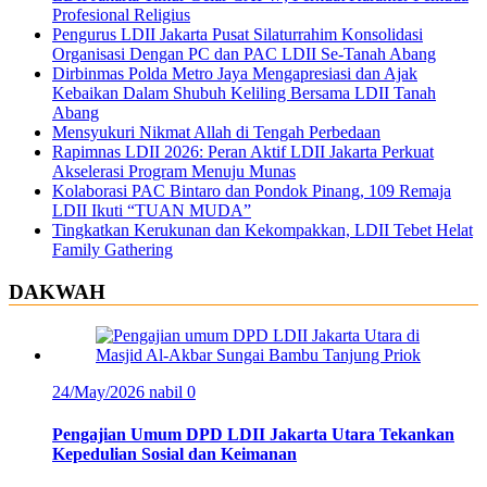
Profesional Religius
Pengurus LDII Jakarta Pusat Silaturrahim Konsolidasi
Organisasi Dengan PC dan PAC LDII Se-Tanah Abang
Dirbinmas Polda Metro Jaya Mengapresiasi dan Ajak
Kebaikan Dalam Shubuh Keliling Bersama LDII Tanah
Abang
Mensyukuri Nikmat Allah di Tengah Perbedaan
Rapimnas LDII 2026: Peran Aktif LDII Jakarta Perkuat
Akselerasi Program Menuju Munas
Kolaborasi PAC Bintaro dan Pondok Pinang, 109 Remaja
LDII Ikuti “TUAN MUDA”
Tingkatkan Kerukunan dan Kekompakkan, LDII Tebet Helat
Family Gathering
DAKWAH
24/May/2026
nabil
0
Pengajian Umum DPD LDII Jakarta Utara Tekankan
Kepedulian Sosial dan Keimanan