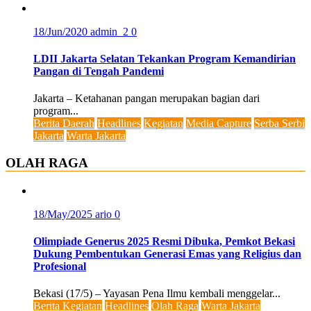
18/Jun/2020
admin_2
0
LDII Jakarta Selatan Tekankan Program Kemandirian
Pangan di Tengah Pandemi
Jakarta – Ketahanan pangan merupakan bagian dari
program...
Berita Daerah
Headlines
Kegiatan
Media Capture
Serba Serbi
Jakarta
Warta Jakarta
OLAH RAGA
18/May/2025
ario
0
Olimpiade Generus 2025 Resmi Dibuka, Pemkot Bekasi
Dukung Pembentukan Generasi Emas yang Religius dan
Profesional
Bekasi (17/5) – Yayasan Pena Ilmu kembali menggelar...
Berita Kegiatan
Headlines
Olah Raga
Warta Jakarta