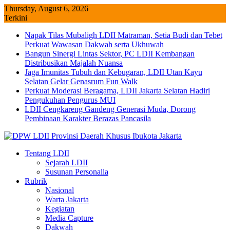
Skip
Thursday, August 6, 2026
to
Terkini
content
Napak Tilas Mubaligh LDII Matraman, Setia Budi dan Tebet
Perkuat Wawasan Dakwah serta Ukhuwah
Bangun Sinergi Lintas Sektor, PC LDII Kembangan
Distribusikan Majalah Nuansa
Jaga Imunitas Tubuh dan Kebugaran, LDII Utan Kayu
Selatan Gelar Genasrum Fun Walk
Perkuat Moderasi Beragama, LDII Jakarta Selatan Hadiri
Pengukuhan Pengurus MUI
LDII Cengkareng Gandeng Generasi Muda, Dorong
Pembinaan Karakter Berazas Pancasila
Tentang LDII
Sejarah LDII
Susunan Personalia
Rubrik
Nasional
Warta Jakarta
Kegiatan
Media Capture
Dakwah