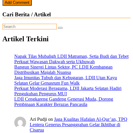
Cari Berita / Artikel
Artikel Terkini
Napak Tilas Mubaligh LDII Matraman, Setia Budi dan Tebet
Perkuat Wawasan Dakwah serta Ukhuwah
Bangun Sinergi Lintas Sektor, PC LDII Kembangan
Distribusikan Majalah Nuansa
Jaga Imunitas Tubuh dan Kebugaran, LDII Utan Kayu
Selatan Gelar Genasrum Fun Walk
Perkuat Moderasi Beragama, LDII Jakarta Selatan Hadiri
Pengukuhan Pengurus MUI
LDII Cengkareng Gandeng Generasi Muda, Dorong
Pembinaan Karakter Berazas Pancasila
Ari Pudji
on
Jaga Kualitas Hafalan Al-Qur’an, TPQ
Lentera Generus Pesanggrahan Gelar Ikhtibar di
Cisarua