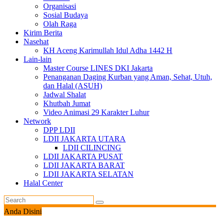
Organisasi
Sosial Budaya
Olah Raga
Kirim Berita
Nasehat
KH Aceng Karimullah Idul Adha 1442 H
Lain-lain
Master Course LINES DKI Jakarta
Penanganan Daging Kurban yang Aman, Sehat, Utuh,
dan Halal (ASUH)
Jadwal Shalat
Khutbah Jumat
Video Animasi 29 Karakter Luhur
Network
DPP LDII
LDII JAKARTA UTARA
LDII CILINCING
LDII JAKARTA PUSAT
LDII JAKARTA BARAT
LDII JAKARTA SELATAN
Halal Center
Anda Disini