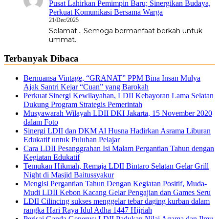
Pusat Lahirkan Pemimpin Baru; Sinergikan Budaya,
Perkuat Komunikasi Bersama Warga
21/Dec/2025
Selamat... Semoga bermanfaat berkah untuk
ummat.
Terbanyak Dibaca
Bernuansa Vintage, “GRANAT” PPM Bina Insan Mulya
Ajak Santri Kejar “Cuan” yang Barokah
Perkuat Sinergi Kewilayahan, LDII Kebayoran Lama Selatan
Dukung Program Strategis Pemerintah
Musyawarah Wilayah LDII DKI Jakarta, 15 November 2020
dalam Foto
Sinergi LDII dan DKM Al Husna Hadirkan Asrama Liburan
Edukatif untuk Puluhan Pelajar
Cara LDII Pesanggrahan Isi Malam Pergantian Tahun dengan
Kegiatan Edukatif
Temukan Hikmah, Remaja LDII Bintaro Selatan Gelar Grill
Night di Masjid Baitussyakur
Mengisi Pergantian Tahun Dengan Kegiatan Positif, Muda-
Mudi LDII Kebon Kacang Gelar Pengajian dan Games Seru
LDII Cilincing sukses menggelar tebar daging kurban dalam
rangka Hari Raya Idul Adha 1447 Hijriah
Perisai Ganda Generus: LDII Padukan Nilai Agama dan Ilmu