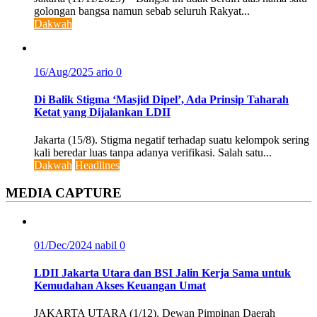
golongan bangsa namun sebab seluruh Rakyat...
Dakwah
16/Aug/2025
ario
0
Di Balik Stigma ‘Masjid Dipel’, Ada Prinsip Taharah
Ketat yang Dijalankan LDII
Jakarta (15/8). Stigma negatif terhadap suatu kelompok sering
kali beredar luas tanpa adanya verifikasi. Salah satu...
Dakwah
Headlines
MEDIA CAPTURE
01/Dec/2024
nabil
0
LDII Jakarta Utara dan BSI Jalin Kerja Sama untuk
Kemudahan Akses Keuangan Umat
JAKARTA UTARA (1/12). Dewan Pimpinan Daerah