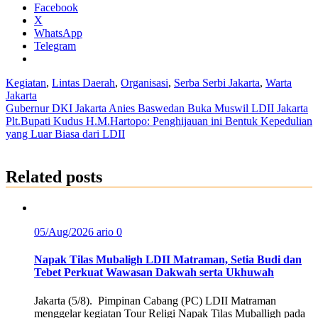
Facebook
X
WhatsApp
Telegram
Kegiatan
,
Lintas Daerah
,
Organisasi
,
Serba Serbi Jakarta
,
Warta
Jakarta
Post
Gubernur DKI Jakarta Anies Baswedan Buka Muswil LDII Jakarta
Plt.Bupati Kudus H.M.Hartopo: Penghijauan ini Bentuk Kepedulian
navigation
yang Luar Biasa dari LDII
Related posts
05/Aug/2026
ario
0
Napak Tilas Mubaligh LDII Matraman, Setia Budi dan
Tebet Perkuat Wawasan Dakwah serta Ukhuwah
Jakarta (5/8). Pimpinan Cabang (PC) LDII Matraman
menggelar kegiatan Tour Religi Napak Tilas Muballigh pada