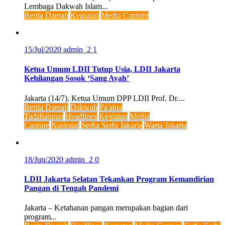
Lembaga Dakwah Islam...
Berita Daerah
Kegiatan
Media Capture
15/Jul/2020
admin_2
1
Ketua Umum LDII Tutup Usia, LDII Jakarta
Kehilangan Sosok ‘Sang Ayah’
Jakarta (14/7). Ketua Umum DPP LDII Prof. Dr....
Berita Daerah
Dakwah
Fa'aina
Tadzhabuun
Headlines
Kegiatan
Media
Capture
Nasional
Serba Serbi Jakarta
Warta Jakarta
18/Jun/2020
admin_2
0
LDII Jakarta Selatan Tekankan Program Kemandirian
Pangan di Tengah Pandemi
Jakarta – Ketahanan pangan merupakan bagian dari
program...