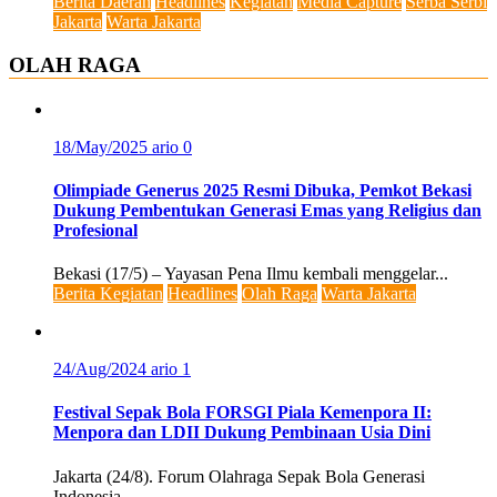
Berita Daerah
Headlines
Kegiatan
Media Capture
Serba Serbi
Jakarta
Warta Jakarta
OLAH RAGA
18/May/2025
ario
0
Olimpiade Generus 2025 Resmi Dibuka, Pemkot Bekasi
Dukung Pembentukan Generasi Emas yang Religius dan
Profesional
Bekasi (17/5) – Yayasan Pena Ilmu kembali menggelar...
Berita Kegiatan
Headlines
Olah Raga
Warta Jakarta
24/Aug/2024
ario
1
Festival Sepak Bola FORSGI Piala Kemenpora II:
Menpora dan LDII Dukung Pembinaan Usia Dini
Jakarta (24/8). Forum Olahraga Sepak Bola Generasi
Indonesia...