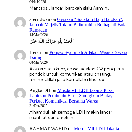
06/Jul/2026
Mantabs... lancar, barokah slalu Aamiin..
aba ridwan
on
Gerakan “Sodakoh Baju Barokah”,
Jamaah Majelis Taklim Baiturrohim Berbagi di Bulan
Ramadan
15/Mar/2026
ٱلْحَمْدُ لِلّٰهِ جَزَاكُمُ اللّٰهُ خَيْرًا
Hendri
on
Ponpes Syairullah Adakan Wisuda Secara
Daring
08/Mar/2026
Assalamualaikum, amsol adakah CP pengurus
pondok untuk komunikasi atau chating,
alhamdulillah jaza kumullahu khoiroo.
Angka DH
on
Musda VII LDII Jakarta Pusat
Lahirkan Pemimpin Baru; Sinergikan Budaya,
Perkuat Komunikasi Bersama Warga
21/Dec/2025
Alhamdulillah semoga LDII makin lancar
manfaat dan barokah
RAHMAT WAHID
on
Musda VII LDII Jakarta