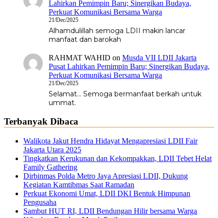
Lahirkan Pemimpin Baru; Sinergikan Budaya,
Perkuat Komunikasi Bersama Warga
21/Dec/2025
Alhamdulillah semoga LDII makin lancar
manfaat dan barokah
RAHMAT WAHID
on
Musda VII LDII Jakarta
Pusat Lahirkan Pemimpin Baru; Sinergikan Budaya,
Perkuat Komunikasi Bersama Warga
21/Dec/2025
Selamat... Semoga bermanfaat berkah untuk
ummat.
Terbanyak Dibaca
Walikota Jakut Hendra Hidayat Mengapresiasi LDII Fair
Jakarta Utara 2025
Tingkatkan Kerukunan dan Kekompakkan, LDII Tebet Helat
Family Gathering
Dirbinmas Polda Metro Jaya Apresiasi LDII, Dukung
Kegiatan Kamtibmas Saat Ramadan
Perkuat Ekonomi Umat, LDII DKI Bentuk Himpunan
Pengusaha
Sambut HUT RI, LDII Bendungan Hilir bersama Warga