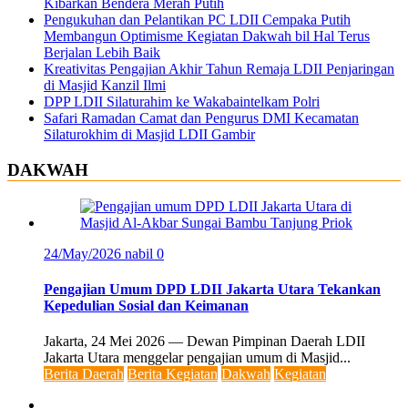
Kibarkan Bendera Merah Putih
Pengukuhan dan Pelantikan PC LDII Cempaka Putih
Membangun Optimisme Kegiatan Dakwah bil Hal Terus
Berjalan Lebih Baik
Kreativitas Pengajian Akhir Tahun Remaja LDII Penjaringan
di Masjid Kanzil Ilmi
DPP LDII Silaturahim ke Wakabaintelkam Polri
Safari Ramadan Camat dan Pengurus DMI Kecamatan
Silaturokhim di Masjid LDII Gambir
DAKWAH
24/May/2026
nabil
0
Pengajian Umum DPD LDII Jakarta Utara Tekankan
Kepedulian Sosial dan Keimanan
Jakarta, 24 Mei 2026 — Dewan Pimpinan Daerah LDII
Jakarta Utara menggelar pengajian umum di Masjid...
Berita Daerah
Berita Kegiatan
Dakwah
Kegiatan