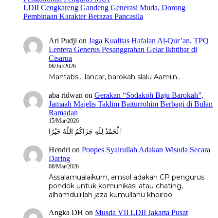
LDII Cengkareng Gandeng Generasi Muda, Dorong
Pembinaan Karakter Berazas Pancasila
Ari Pudji
on
Jaga Kualitas Hafalan Al-Qur’an, TPQ
Lentera Generus Pesanggrahan Gelar Ikhtibar di
Cisarua
06/Jul/2026
Mantabs... lancar, barokah slalu Aamiin..
aba ridwan
on
Gerakan “Sodakoh Baju Barokah”,
Jamaah Majelis Taklim Baiturrohim Berbagi di Bulan
Ramadan
15/Mar/2026
ٱلْحَمْدُ لِلّٰهِ جَزَاكُمُ اللّٰهُ خَيْرًا
Hendri
on
Ponpes Syairullah Adakan Wisuda Secara
Daring
08/Mar/2026
Assalamualaikum, amsol adakah CP pengurus
pondok untuk komunikasi atau chating,
alhamdulillah jaza kumullahu khoiroo.
Angka DH
on
Musda VII LDII Jakarta Pusat