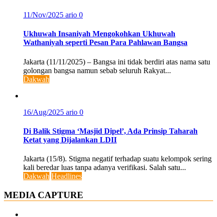
11/Nov/2025
ario
0
Ukhuwah Insaniyah Mengokohkan Ukhuwah
Wathaniyah seperti Pesan Para Pahlawan Bangsa
Jakarta (11/11/2025) – Bangsa ini tidak berdiri atas nama satu
golongan bangsa namun sebab seluruh Rakyat...
Dakwah
16/Aug/2025
ario
0
Di Balik Stigma ‘Masjid Dipel’, Ada Prinsip Taharah
Ketat yang Dijalankan LDII
Jakarta (15/8). Stigma negatif terhadap suatu kelompok sering
kali beredar luas tanpa adanya verifikasi. Salah satu...
Dakwah
Headlines
MEDIA CAPTURE