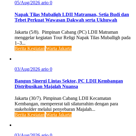
05/Aug/2026
ario
0
Napak Tilas Mubaligh LDII Matraman, Setia Budi dan
Tebet Perkuat Wawasan Dakwah serta Ukhuwah
Jakarta (5/8). Pimpinan Cabang (PC) LDII Matraman
menggelar kegiatan Tour Religi Napak Tilas Muballigh pada
1–3...
Berita Kegiatan
Warta Jakarta
03/Aug/2026
ario
0
Bangun Sinergi Lintas Sektor, PC LDII Kembangan
Distribusikan Majalah Nuansa
Jakarta (30/7). Pimpinan Cabang LDII Kecamatan
Kembangan, mempererat tali silaturrahim dengan para
stakeholder melalui penyebaran Majalah...
Berita Kegiatan
Warta Jakarta
03/Aug/2026
ario
0