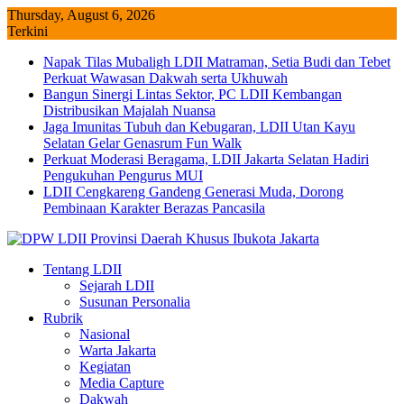
Skip
Thursday, August 6, 2026
to
Terkini
content
Napak Tilas Mubaligh LDII Matraman, Setia Budi dan Tebet
Perkuat Wawasan Dakwah serta Ukhuwah
Bangun Sinergi Lintas Sektor, PC LDII Kembangan
Distribusikan Majalah Nuansa
Jaga Imunitas Tubuh dan Kebugaran, LDII Utan Kayu
Selatan Gelar Genasrum Fun Walk
Perkuat Moderasi Beragama, LDII Jakarta Selatan Hadiri
Pengukuhan Pengurus MUI
LDII Cengkareng Gandeng Generasi Muda, Dorong
Pembinaan Karakter Berazas Pancasila
Tentang LDII
Sejarah LDII
Susunan Personalia
Rubrik
Nasional
Warta Jakarta
Kegiatan
Media Capture
Dakwah