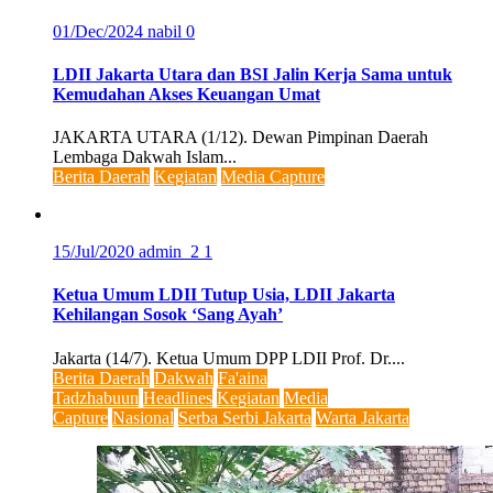
01/Dec/2024
nabil
0
LDII Jakarta Utara dan BSI Jalin Kerja Sama untuk
Kemudahan Akses Keuangan Umat
JAKARTA UTARA (1/12). Dewan Pimpinan Daerah
Lembaga Dakwah Islam...
Berita Daerah
Kegiatan
Media Capture
15/Jul/2020
admin_2
1
Ketua Umum LDII Tutup Usia, LDII Jakarta
Kehilangan Sosok ‘Sang Ayah’
Jakarta (14/7). Ketua Umum DPP LDII Prof. Dr....
Berita Daerah
Dakwah
Fa'aina
Tadzhabuun
Headlines
Kegiatan
Media
Capture
Nasional
Serba Serbi Jakarta
Warta Jakarta