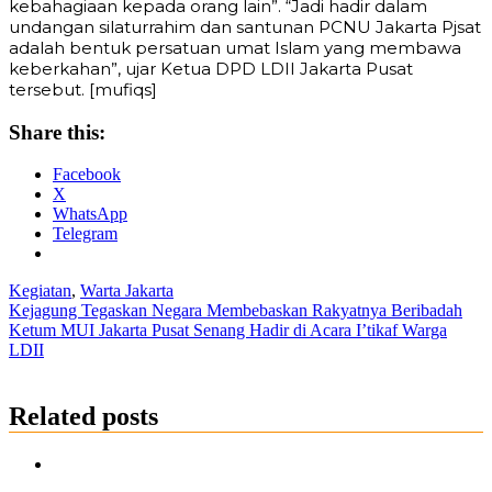
kebahagiaan kepada orang lain”. “Jadi hadir dalam
undangan silaturrahim dan santunan PCNU Jakarta Pjsat
adalah bentuk persatuan umat Islam yang membawa
keberkahan”, ujar Ketua DPD LDII Jakarta Pusat
tersebut. [mufiqs]
Share this:
Facebook
X
WhatsApp
Telegram
Kegiatan
,
Warta Jakarta
Post
Kejagung Tegaskan Negara Membebaskan Rakyatnya Beribadah
Ketum MUI Jakarta Pusat Senang Hadir di Acara I’tikaf Warga
navigation
LDII
Related posts