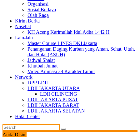
Organisasi
Sosial Budaya
Olah Raga
Kirim Berita
Nasehat
KH Aceng Karimullah Idul Adha 1442 H
Lain-lain
Master Course LINES DKI Jakarta
Penanganan Daging Kurban yang Aman, Sehat, Utuh,
dan Halal (ASUH)
Jadwal Shalat
Khutbah Jumat
Video Animasi 29 Karakter Luhur
Network
DPP LDII
LDII JAKARTA UTARA
LDII CILINCING
LDII JAKARTA PUSAT
LDII JAKARTA BARAT
LDII JAKARTA SELATAN
Halal Center
Anda Disini