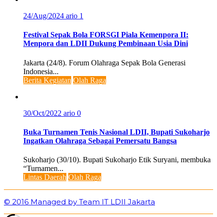
24/Aug/2024
ario
1
Festival Sepak Bola FORSGI Piala Kemenpora II:
Menpora dan LDII Dukung Pembinaan Usia Dini
Jakarta (24/8). Forum Olahraga Sepak Bola Generasi
Indonesia...
Berita Kegiatan
Olah Raga
30/Oct/2022
ario
0
Buka Turnamen Tenis Nasional LDII, Bupati Sukoharjo
Ingatkan Olahraga Sebagai Pemersatu Bangsa
Sukoharjo (30/10). Bupati Sukoharjo Etik Suryani, membuka
“Turnamen...
Lintas Daerah
Olah Raga
© 2016 Managed by Team IT LDII Jakarta