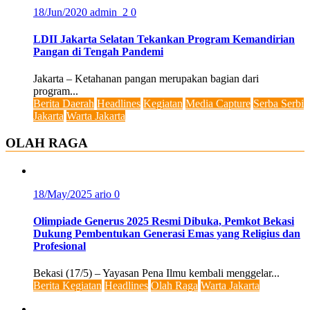
18/Jun/2020
admin_2
0
LDII Jakarta Selatan Tekankan Program Kemandirian
Pangan di Tengah Pandemi
Jakarta – Ketahanan pangan merupakan bagian dari
program...
Berita Daerah
Headlines
Kegiatan
Media Capture
Serba Serbi
Jakarta
Warta Jakarta
OLAH RAGA
18/May/2025
ario
0
Olimpiade Generus 2025 Resmi Dibuka, Pemkot Bekasi
Dukung Pembentukan Generasi Emas yang Religius dan
Profesional
Bekasi (17/5) – Yayasan Pena Ilmu kembali menggelar...
Berita Kegiatan
Headlines
Olah Raga
Warta Jakarta