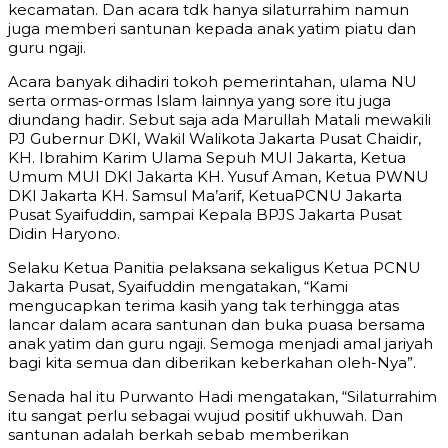
kecamatan. Dan acara tdk hanya silaturrahim namun
juga memberi santunan kepada anak yatim piatu dan
guru ngaji.
Acara banyak dihadiri tokoh pemerintahan, ulama NU
serta ormas-ormas Islam lainnya yang sore itu juga
diundang hadir. Sebut saja ada Marullah Matali mewakili
PJ Gubernur DKI, Wakil Walikota Jakarta Pusat Chaidir,
KH. Ibrahim Karim Ulama Sepuh MUI Jakarta, Ketua
Umum MUI DKI Jakarta KH. Yusuf Aman, Ketua PWNU
DKI Jakarta KH. Samsul Ma’arif, KetuaPCNU Jakarta
Pusat Syaifuddin, sampai Kepala BPJS Jakarta Pusat
Didin Haryono.
Selaku Ketua Panitia pelaksana sekaligus Ketua PCNU
Jakarta Pusat, Syaifuddin mengatakan, “Kami
mengucapkan terima kasih yang tak terhingga atas
lancar dalam acara santunan dan buka puasa bersama
anak yatim dan guru ngaji. Semoga menjadi amal jariyah
bagi kita semua dan diberikan keberkahan oleh-Nya”.
Senada hal itu Purwanto Hadi mengatakan, “Silaturrahim
itu sangat perlu sebagai wujud positif ukhuwah. Dan
santunan adalah berkah sebab memberikan