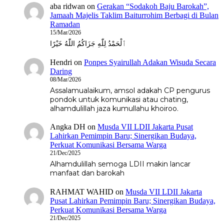
aba ridwan
on
Gerakan “Sodakoh Baju Barokah”,
Jamaah Majelis Taklim Baiturrohim Berbagi di Bulan
Ramadan
15/Mar/2026
ٱلْحَمْدُ لِلّٰهِ جَزَاكُمُ اللّٰهُ خَيْرًا
Hendri
on
Ponpes Syairullah Adakan Wisuda Secara
Daring
08/Mar/2026
Assalamualaikum, amsol adakah CP pengurus
pondok untuk komunikasi atau chating,
alhamdulillah jaza kumullahu khoiroo.
Angka DH
on
Musda VII LDII Jakarta Pusat
Lahirkan Pemimpin Baru; Sinergikan Budaya,
Perkuat Komunikasi Bersama Warga
21/Dec/2025
Alhamdulillah semoga LDII makin lancar
manfaat dan barokah
RAHMAT WAHID
on
Musda VII LDII Jakarta
Pusat Lahirkan Pemimpin Baru; Sinergikan Budaya,
Perkuat Komunikasi Bersama Warga
21/Dec/2025