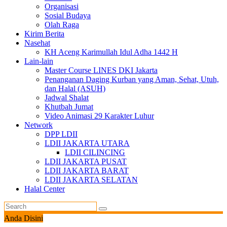
Organisasi
Sosial Budaya
Olah Raga
Kirim Berita
Nasehat
KH Aceng Karimullah Idul Adha 1442 H
Lain-lain
Master Course LINES DKI Jakarta
Penanganan Daging Kurban yang Aman, Sehat, Utuh,
dan Halal (ASUH)
Jadwal Shalat
Khutbah Jumat
Video Animasi 29 Karakter Luhur
Network
DPP LDII
LDII JAKARTA UTARA
LDII CILINCING
LDII JAKARTA PUSAT
LDII JAKARTA BARAT
LDII JAKARTA SELATAN
Halal Center
Anda Disini