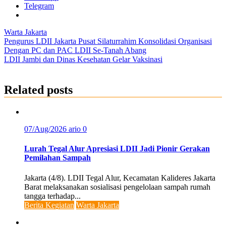
Telegram
Warta Jakarta
Post
Pengurus LDII Jakarta Pusat Silaturrahim Konsolidasi Organisasi
Dengan PC dan PAC LDII Se-Tanah Abang
navigation
LDII Jambi dan Dinas Kesehatan Gelar Vaksinasi
Related posts
07/Aug/2026
ario
0
Lurah Tegal Alur Apresiasi LDII Jadi Pionir Gerakan
Pemilahan Sampah
Jakarta (4/8). LDII Tegal Alur, Kecamatan Kalideres Jakarta
Barat melaksanakan sosialisasi pengelolaan sampah rumah
tangga terhadap...
Berita Kegiatan
Warta Jakarta