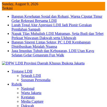
Skip
Sunday, August 9, 2026
to
Terkini
content
Bangun Kesehatan Sosial dan Rohani, Warga Ciputat Timur
Gelar Rekreasi Bersama LDII
Lurah Tegal Alur Apresiasi LDII Jadi Pionir Gerakan
Pemilahan Sampah
Napak Tilas Mubaligh LDII Matraman, Setia Budi dan Tebet
Perkuat Wawasan Dakwah serta Ukhuwah
Bangun Sinergi Lintas Sektor, PC LDII Kembangan
Distribusikan Majalah Nuansa
Jaga Imunitas Tubuh dan Kebugaran, LDII Utan Kayu
Selatan Gelar Genasrum Fun Walk
Tentang LDII
Sejarah LDII
Susunan Personalia
Rubrik
Nasional
Warta Jakarta
Kegiatan
Media Capture
Dakwah