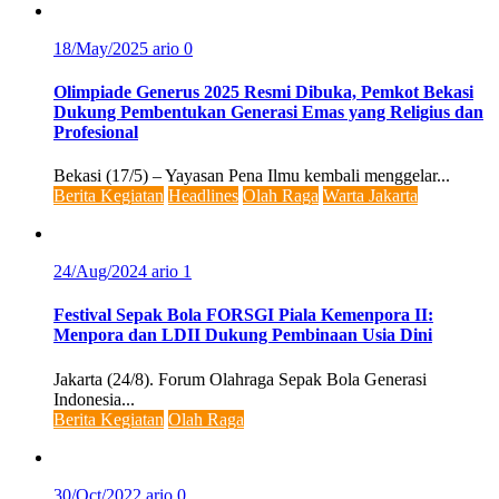
18/May/2025
ario
0
Olimpiade Generus 2025 Resmi Dibuka, Pemkot Bekasi
Dukung Pembentukan Generasi Emas yang Religius dan
Profesional
Bekasi (17/5) – Yayasan Pena Ilmu kembali menggelar...
Berita Kegiatan
Headlines
Olah Raga
Warta Jakarta
24/Aug/2024
ario
1
Festival Sepak Bola FORSGI Piala Kemenpora II:
Menpora dan LDII Dukung Pembinaan Usia Dini
Jakarta (24/8). Forum Olahraga Sepak Bola Generasi
Indonesia...
Berita Kegiatan
Olah Raga
30/Oct/2022
ario
0