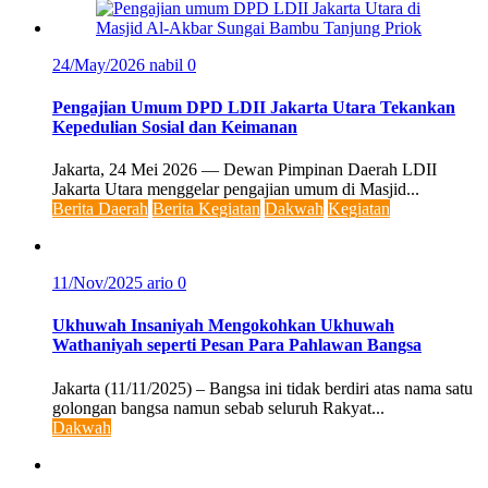
24/May/2026
nabil
0
Pengajian Umum DPD LDII Jakarta Utara Tekankan
Kepedulian Sosial dan Keimanan
Jakarta, 24 Mei 2026 — Dewan Pimpinan Daerah LDII
Jakarta Utara menggelar pengajian umum di Masjid...
Berita Daerah
Berita Kegiatan
Dakwah
Kegiatan
11/Nov/2025
ario
0
Ukhuwah Insaniyah Mengokohkan Ukhuwah
Wathaniyah seperti Pesan Para Pahlawan Bangsa
Jakarta (11/11/2025) – Bangsa ini tidak berdiri atas nama satu
golongan bangsa namun sebab seluruh Rakyat...
Dakwah