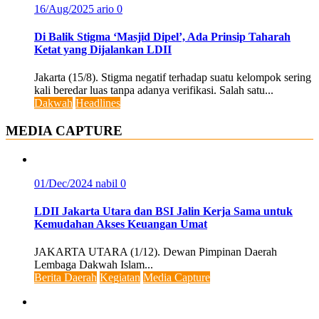
16/Aug/2025
ario
0
Di Balik Stigma ‘Masjid Dipel’, Ada Prinsip Taharah
Ketat yang Dijalankan LDII
Jakarta (15/8). Stigma negatif terhadap suatu kelompok sering
kali beredar luas tanpa adanya verifikasi. Salah satu...
Dakwah
Headlines
MEDIA CAPTURE
01/Dec/2024
nabil
0
LDII Jakarta Utara dan BSI Jalin Kerja Sama untuk
Kemudahan Akses Keuangan Umat
JAKARTA UTARA (1/12). Dewan Pimpinan Daerah
Lembaga Dakwah Islam...
Berita Daerah
Kegiatan
Media Capture