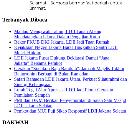
Selamat... Semoga bermanfaat berkah untuk
ummat.
Terbanyak Dibaca
Mantap Mengawali Tahun, LDII Tanah Abang
Mendatangkan Ulama Dalam Pengajian Rutin
Rakor FKUB DKI Jakarta, LDII Jadi Tuan Rumah
Kejaksaan Negeri Jakarta Barat Tingkatkan Santri LDII
Melek Hukum
LDII Jakarta Pusat Dukung Deklarasi Damai “Jaga
Jakarta” Bersama Pemkot
Gerakan “Sodakoh Baju Barokah”, Jamaah Majelis Taklim
Baiturrohim Berbagi di Bulan Ramadan
Safari Ramadan LDII Jakarta Utara, Perkuat Silaturahmi dan
Sinergi Kebangsaan
Lurah Tegal Alur Apresiasi LDII Jadi Pionir Gerakan
Pemilahan Sampah
PMI dan DKM Berikan Penyemprotan di Salah Satu Masjid
LDII Jakarta Selatan
Pemkot dan MUI Puji Sikap Responsif LDII Jakarta Selatan
DAKWAH