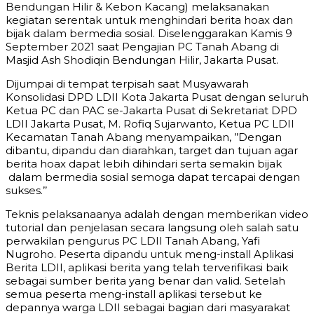
Bendungan Hilir & Kebon Kacang) melaksanakan
kegiatan serentak untuk menghindari berita hoax dan
bijak dalam bermedia sosial. Diselenggarakan Kamis 9
September 2021 saat Pengajian PC Tanah Abang di
Masjid Ash Shodiqin Bendungan Hilir, Jakarta Pusat.
Dijumpai di tempat terpisah saat Musyawarah
Konsolidasi DPD LDII Kota Jakarta Pusat dengan seluruh
Ketua PC dan PAC se-Jakarta Pusat di Sekretariat DPD
LDII Jakarta Pusat, M. Rofiq Sujarwanto, Ketua PC LDII
Kecamatan Tanah Abang menyampaikan, ’’Dengan
dibantu, dipandu dan diarahkan, target dan tujuan agar
berita hoax dapat lebih dihindari serta semakin bijak
dalam bermedia sosial semoga dapat tercapai dengan
sukses.’’
Teknis pelaksanaanya adalah dengan memberikan video
tutorial dan penjelasan secara langsung oleh salah satu
perwakilan pengurus PC LDII Tanah Abang, Yafi
Nugroho. Peserta dipandu untuk meng-install Aplikasi
Berita LDII, aplikasi berita yang telah terverifikasi baik
sebagai sumber berita yang benar dan valid. Setelah
semua peserta meng-install aplikasi tersebut ke
depannya warga LDII sebagai bagian dari masyarakat