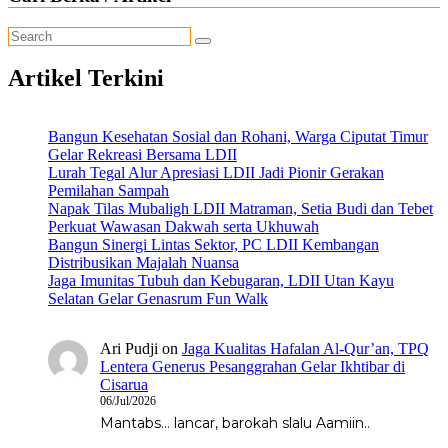
Artikel Terkini
Bangun Kesehatan Sosial dan Rohani, Warga Ciputat Timur
Gelar Rekreasi Bersama LDII
Lurah Tegal Alur Apresiasi LDII Jadi Pionir Gerakan
Pemilahan Sampah
Napak Tilas Mubaligh LDII Matraman, Setia Budi dan Tebet
Perkuat Wawasan Dakwah serta Ukhuwah
Bangun Sinergi Lintas Sektor, PC LDII Kembangan
Distribusikan Majalah Nuansa
Jaga Imunitas Tubuh dan Kebugaran, LDII Utan Kayu
Selatan Gelar Genasrum Fun Walk
Ari Pudji
on
Jaga Kualitas Hafalan Al-Qur’an, TPQ
Lentera Generus Pesanggrahan Gelar Ikhtibar di
Cisarua
06/Jul/2026
Mantabs... lancar, barokah slalu Aamiin..