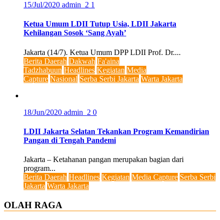
15/Jul/2020
admin_2
1
Ketua Umum LDII Tutup Usia, LDII Jakarta
Kehilangan Sosok ‘Sang Ayah’
Jakarta (14/7). Ketua Umum DPP LDII Prof. Dr....
Berita Daerah
Dakwah
Fa'aina
Tadzhabuun
Headlines
Kegiatan
Media
Capture
Nasional
Serba Serbi Jakarta
Warta Jakarta
18/Jun/2020
admin_2
0
LDII Jakarta Selatan Tekankan Program Kemandirian
Pangan di Tengah Pandemi
Jakarta – Ketahanan pangan merupakan bagian dari
program...
Berita Daerah
Headlines
Kegiatan
Media Capture
Serba Serbi
Jakarta
Warta Jakarta
OLAH RAGA