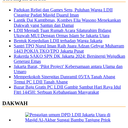
Padukan Religi dan Games Seru, Puluhan Warga LDII
Ciganjur Padati Masjid Daarul Iman
Lantik Dai Kamtibmas, Kombes Elia Wasono Menekankan
Dakwah yang Santun dan Damai
LDII Menjadi Tuan Rumah Acara Silaturahim Bidang
Ukuwah MUI Dengan Ormas Islam Se Jakarta Utara
Bentuk Kepedulian LDII terhadap Warga Jakarta
Santri TPQ Nurul Iman Raih Juara Adzan Gebyar Muharram
1443 POKJA TKQ/TPQ Jakarta Pusat
Rakerda SAKO SPN DK Jakarta 2024: Bersinergi Wujudkan
Generasi Emas
Jakarta Barat, ‘Pilot Project’ Kebersamaan antara Ulama dan
Umaro
Memperkokoh Sinergitas Danramil 05/TA Tanah Abang
Temui PC LDII Tanah Abang
Bazar Baju Gratis PC LDII Gambir Sambut Hari Raya Idul
Fitri 1445H: Serbuan Kebahagiaan Masyarakat
DAKWAH