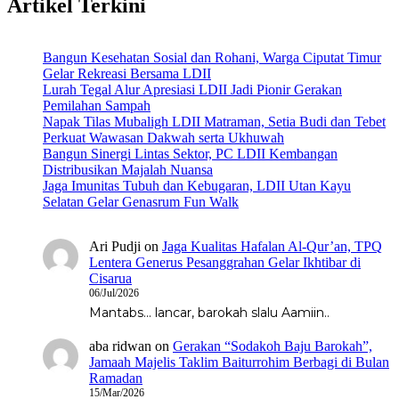
Artikel Terkini
Bangun Kesehatan Sosial dan Rohani, Warga Ciputat Timur
Gelar Rekreasi Bersama LDII
Lurah Tegal Alur Apresiasi LDII Jadi Pionir Gerakan
Pemilahan Sampah
Napak Tilas Mubaligh LDII Matraman, Setia Budi dan Tebet
Perkuat Wawasan Dakwah serta Ukhuwah
Bangun Sinergi Lintas Sektor, PC LDII Kembangan
Distribusikan Majalah Nuansa
Jaga Imunitas Tubuh dan Kebugaran, LDII Utan Kayu
Selatan Gelar Genasrum Fun Walk
Ari Pudji
on
Jaga Kualitas Hafalan Al-Qur’an, TPQ
Lentera Generus Pesanggrahan Gelar Ikhtibar di
Cisarua
06/Jul/2026
Mantabs... lancar, barokah slalu Aamiin..
aba ridwan
on
Gerakan “Sodakoh Baju Barokah”,
Jamaah Majelis Taklim Baiturrohim Berbagi di Bulan
Ramadan
15/Mar/2026