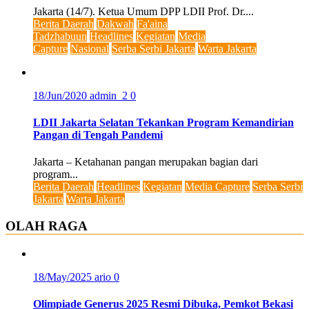
Jakarta (14/7). Ketua Umum DPP LDII Prof. Dr....
Berita Daerah
Dakwah
Fa'aina
Tadzhabuun
Headlines
Kegiatan
Media
Capture
Nasional
Serba Serbi Jakarta
Warta Jakarta
18/Jun/2020
admin_2
0
LDII Jakarta Selatan Tekankan Program Kemandirian
Pangan di Tengah Pandemi
Jakarta – Ketahanan pangan merupakan bagian dari
program...
Berita Daerah
Headlines
Kegiatan
Media Capture
Serba Serbi
Jakarta
Warta Jakarta
OLAH RAGA
18/May/2025
ario
0
Olimpiade Generus 2025 Resmi Dibuka, Pemkot Bekasi