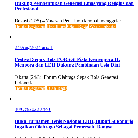
Dukung Pembentukan Generasi Emas yang Religius dan
Profesional
Bekasi (17/5) – Yayasan Pena Ilmu kembali menggelar...
Berita Kegiatan
Headlines
Olah Raga
Warta Jakarta
24/Aug/2024
ario
1
Festival Sepak Bola FORSGI Piala Kemenpora II:
Menpora dan LDII Dukung Pembinaan Usia Dini
Jakarta (24/8). Forum Olahraga Sepak Bola Generasi
Indonesia...
Berita Kegiatan
Olah Raga
30/Oct/2022
ario
0
Buka Turnamen Tenis Nasional LDII, Bupati Sukoharjo
Ingatkan Olahraga Sebagai Pemersatu Bangsa