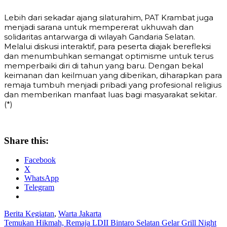
Lebih dari sekadar ajang silaturahim, PAT Krambat juga
menjadi sarana untuk mempererat ukhuwah dan
solidaritas antarwarga di wilayah Gandaria Selatan.
Melalui diskusi interaktif, para peserta diajak berefleksi
dan menumbuhkan semangat optimisme untuk terus
memperbaiki diri di tahun yang baru. Dengan bekal
keimanan dan keilmuan yang diberikan, diharapkan para
remaja tumbuh menjadi pribadi yang profesional religius
dan memberikan manfaat luas bagi masyarakat sekitar.
(*)
Share this:
Facebook
X
WhatsApp
Telegram
Berita Kegiatan
,
Warta Jakarta
Post
Temukan Hikmah, Remaja LDII Bintaro Selatan Gelar Grill Night