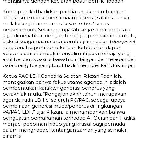
mengisinya dengan kegiatan positif bernilai ibadah.
Konsep unik dihadirkan panitia untuk membangun
antusiasme dan kebersamaan peserta, salah satunya
melalui kegiatan memasak
steamboat
secara
berkelompok. Selain mengasah kerja sama tim, acara
juga dimeriahkan dengan berbagai permainan edukatif,
diskusi keagamaan, serta pembagian hadiah (
doorprize
)
fungsional seperti tumbler dan kebutuhan dapur.
Suasana ceria tampak menyelimuti para remaja yang
aktif berpartisipasi di bawah bimbingan dan teladan dari
para orang tua yang turut hadir memberikan dukungan.
Ketua PAC LDII Gandaria Selatan, Rikzan Fadhilah,
menegaskan bahwa fokus utama agenda ini adalah
pembentukan karakter generasi penerus yang
berakhlak mulia. “Pengajian akhir tahun merupakan
agenda rutin LDII di seluruh PC/PAC, sebagai upaya
pembinaan generasi muda/penerus di lingkungan
PA/PAC LDII,” ujar Rikzan. Ia menambahkan bahwa
penguatan pemahaman terhadap Al-Quran dan Hadits
menjadi pedoman hidup yang krusial bagi pemuda
dalam menghadapi tantangan zaman yang semakin
dinamis.