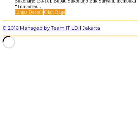
Sukoharjo (30/10). Bupati Sukoharjo Etik Suryani, membuka
“Turnamen...
Lintas Daerah
Olah Raga
© 2016 Managed by Team IT LDII Jakarta