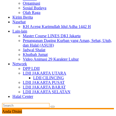
Organisasi
Sosial Budaya
Olah Raga
Kirim Berita
Nasehat
KH Aceng Karimullah Idul Adha 1442 H
Lain-lain
Master Course LINES DKI Jakarta
Penanganan Daging Kurban yang Aman, Sehat, Utuh,
dan Halal (ASUH)
Jadwal Shalat
Khutbah Jumat
Video Animasi 29 Karakter Luhur
Network
DPP LDII
LDII JAKARTA UTARA
LDII CILINCING
LDII JAKARTA PUSAT
LDII JAKARTA BARAT
LDII JAKARTA SELATAN
Halal Center
Anda Disini