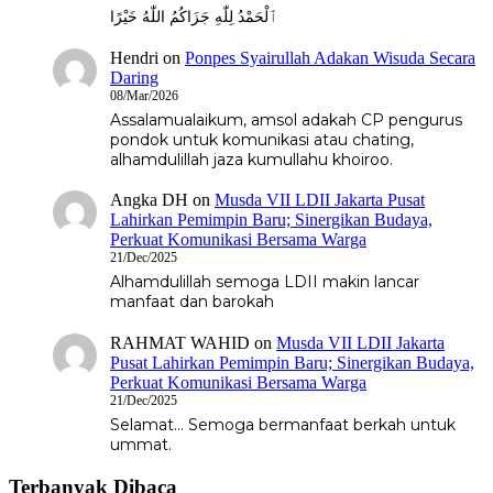
ٱلْحَمْدُ لِلّٰهِ جَزَاكُمُ اللّٰهُ خَيْرًا
Hendri
on
Ponpes Syairullah Adakan Wisuda Secara
Daring
08/Mar/2026
Assalamualaikum, amsol adakah CP pengurus
pondok untuk komunikasi atau chating,
alhamdulillah jaza kumullahu khoiroo.
Angka DH
on
Musda VII LDII Jakarta Pusat
Lahirkan Pemimpin Baru; Sinergikan Budaya,
Perkuat Komunikasi Bersama Warga
21/Dec/2025
Alhamdulillah semoga LDII makin lancar
manfaat dan barokah
RAHMAT WAHID
on
Musda VII LDII Jakarta
Pusat Lahirkan Pemimpin Baru; Sinergikan Budaya,
Perkuat Komunikasi Bersama Warga
21/Dec/2025
Selamat... Semoga bermanfaat berkah untuk
ummat.
Terbanyak Dibaca