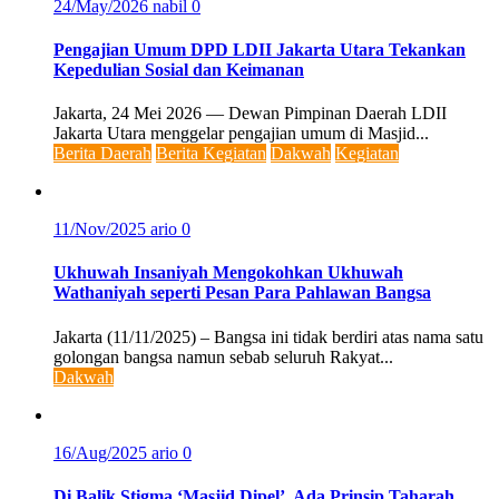
24/May/2026
nabil
0
Pengajian Umum DPD LDII Jakarta Utara Tekankan
Kepedulian Sosial dan Keimanan
Jakarta, 24 Mei 2026 — Dewan Pimpinan Daerah LDII
Jakarta Utara menggelar pengajian umum di Masjid...
Berita Daerah
Berita Kegiatan
Dakwah
Kegiatan
11/Nov/2025
ario
0
Ukhuwah Insaniyah Mengokohkan Ukhuwah
Wathaniyah seperti Pesan Para Pahlawan Bangsa
Jakarta (11/11/2025) – Bangsa ini tidak berdiri atas nama satu
golongan bangsa namun sebab seluruh Rakyat...
Dakwah
16/Aug/2025
ario
0
Di Balik Stigma ‘Masjid Dipel’, Ada Prinsip Taharah