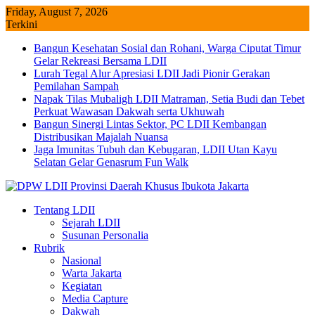
Skip
Friday, August 7, 2026
to
Terkini
content
Bangun Kesehatan Sosial dan Rohani, Warga Ciputat Timur
Gelar Rekreasi Bersama LDII
Lurah Tegal Alur Apresiasi LDII Jadi Pionir Gerakan
Pemilahan Sampah
Napak Tilas Mubaligh LDII Matraman, Setia Budi dan Tebet
Perkuat Wawasan Dakwah serta Ukhuwah
Bangun Sinergi Lintas Sektor, PC LDII Kembangan
Distribusikan Majalah Nuansa
Jaga Imunitas Tubuh dan Kebugaran, LDII Utan Kayu
Selatan Gelar Genasrum Fun Walk
Tentang LDII
Sejarah LDII
Susunan Personalia
Rubrik
Nasional
Warta Jakarta
Kegiatan
Media Capture
Dakwah