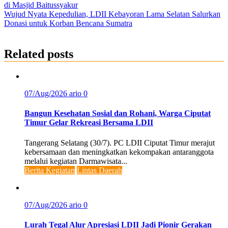
di Masjid Baitussyakur
navigation
Wujud Nyata Kepedulian, LDII Kebayoran Lama Selatan Salurkan
Donasi untuk Korban Bencana Sumatra
Related posts
07/Aug/2026
ario
0
Bangun Kesehatan Sosial dan Rohani, Warga Ciputat
Timur Gelar Rekreasi Bersama LDII
Tangerang Selatang (30/7). PC LDII Ciputat Timur merajut
kebersamaan dan meningkatkan kekompakan antaranggota
melalui kegiatan Darmawisata...
Berita Kegiatan
Lintas Daerah
07/Aug/2026
ario
0
Lurah Tegal Alur Apresiasi LDII Jadi Pionir Gerakan