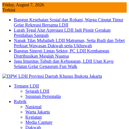
Skip
Friday, August 7, 2026
to
Terkini
content
Bangun Kesehatan Sosial dan Rohani, Warga Ciputat Timur
Gelar Rekreasi Bersama LDII
Lurah Tegal Alur Apresiasi LDII Jadi Pionir Gerakan
Pemilahan Sampah
Napak Tilas Mubaligh LDII Matraman, Setia Budi dan Tebet
Perkuat Wawasan Dakwah serta Ukhuwah
Bangun Sinergi Lintas Sektor, PC LDII Kembangan
Distribusikan Majalah Nuansa
Jaga Imunitas Tubuh dan Kebugaran, LDII Utan Kayu
Selatan Gelar Genasrum Fun Walk
Tentang LDII
Sejarah LDII
Susunan Personalia
Rubrik
Nasional
Warta Jakarta
Kegiatan
Media Capture
Dakwah