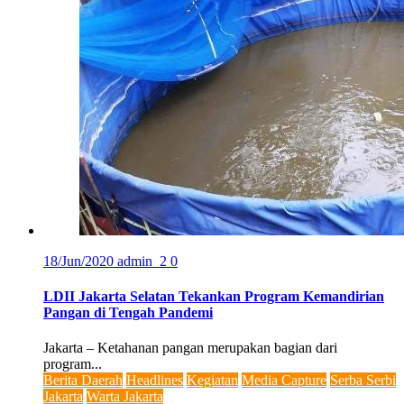
18/Jun/2020
admin_2
0
LDII Jakarta Selatan Tekankan Program Kemandirian
Pangan di Tengah Pandemi
Jakarta – Ketahanan pangan merupakan bagian dari
program...
Berita Daerah
Headlines
Kegiatan
Media Capture
Serba Serbi
Jakarta
Warta Jakarta