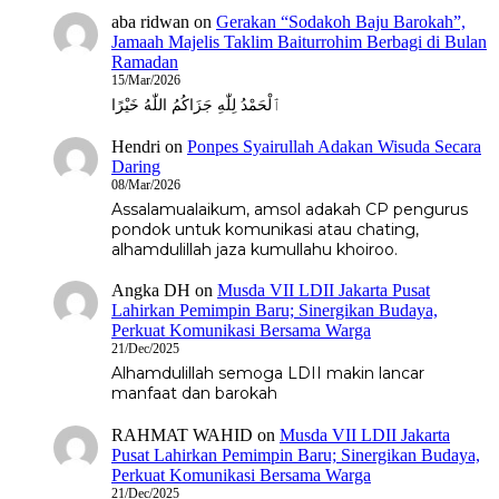
aba ridwan
on
Gerakan “Sodakoh Baju Barokah”,
Jamaah Majelis Taklim Baiturrohim Berbagi di Bulan
Ramadan
15/Mar/2026
ٱلْحَمْدُ لِلّٰهِ جَزَاكُمُ اللّٰهُ خَيْرًا
Hendri
on
Ponpes Syairullah Adakan Wisuda Secara
Daring
08/Mar/2026
Assalamualaikum, amsol adakah CP pengurus
pondok untuk komunikasi atau chating,
alhamdulillah jaza kumullahu khoiroo.
Angka DH
on
Musda VII LDII Jakarta Pusat
Lahirkan Pemimpin Baru; Sinergikan Budaya,
Perkuat Komunikasi Bersama Warga
21/Dec/2025
Alhamdulillah semoga LDII makin lancar
manfaat dan barokah
RAHMAT WAHID
on
Musda VII LDII Jakarta
Pusat Lahirkan Pemimpin Baru; Sinergikan Budaya,
Perkuat Komunikasi Bersama Warga
21/Dec/2025