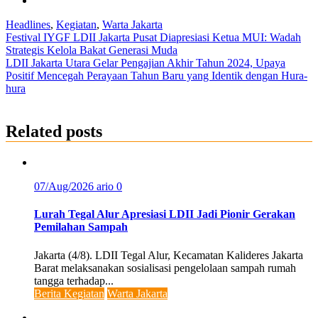
Headlines
,
Kegiatan
,
Warta Jakarta
Post
Festival IYGF LDII Jakarta Pusat Diapresiasi Ketua MUI: Wadah
Strategis Kelola Bakat Generasi Muda
navigation
LDII Jakarta Utara Gelar Pengajian Akhir Tahun 2024, Upaya
Positif Mencegah Perayaan Tahun Baru yang Identik dengan Hura-
hura
Related posts
07/Aug/2026
ario
0
Lurah Tegal Alur Apresiasi LDII Jadi Pionir Gerakan
Pemilahan Sampah
Jakarta (4/8). LDII Tegal Alur, Kecamatan Kalideres Jakarta
Barat melaksanakan sosialisasi pengelolaan sampah rumah
tangga terhadap...
Berita Kegiatan
Warta Jakarta