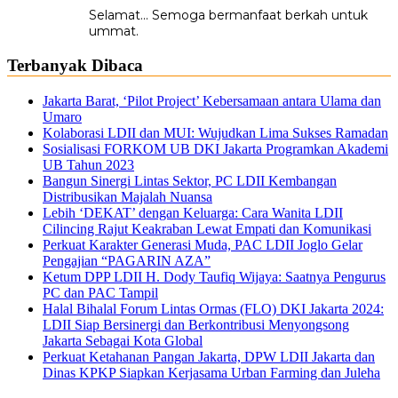
Selamat... Semoga bermanfaat berkah untuk
ummat.
Terbanyak Dibaca
Jakarta Barat, ‘Pilot Project’ Kebersamaan antara Ulama dan
Umaro
Kolaborasi LDII dan MUI: Wujudkan Lima Sukses Ramadan
Sosialisasi FORKOM UB DKI Jakarta Programkan Akademi
UB Tahun 2023
Bangun Sinergi Lintas Sektor, PC LDII Kembangan
Distribusikan Majalah Nuansa
Lebih ‘DEKAT’ dengan Keluarga: Cara Wanita LDII
Cilincing Rajut Keakraban Lewat Empati dan Komunikasi
Perkuat Karakter Generasi Muda, PAC LDII Joglo Gelar
Pengajian “PAGARIN AZA”
Ketum DPP LDII H. Dody Taufiq Wijaya: Saatnya Pengurus
PC dan PAC Tampil
Halal Bihalal Forum Lintas Ormas (FLO) DKI Jakarta 2024:
LDII Siap Bersinergi dan Berkontribusi Menyongsong
Jakarta Sebagai Kota Global
Perkuat Ketahanan Pangan Jakarta, DPW LDII Jakarta dan
Dinas KPKP Siapkan Kerjasama Urban Farming dan Juleha