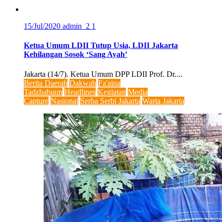
15/Jul/2020
admin_2
1
Ketua Umum LDII Tutup Usia, LDII Jakarta
Kehilangan Sosok ‘Sang Ayah’
Jakarta (14/7). Ketua Umum DPP LDII Prof. Dr....
Berita Daerah
Dakwah
Fa'aina
Tadzhabuun
Headlines
Kegiatan
Media
Capture
Nasional
Serba Serbi Jakarta
Warta Jakarta