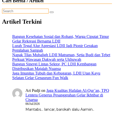
Cari Berita / Artikel
Artikel Terkini
Bangun Kesehatan Sosial dan Rohani, Warga Ciputat Timur
Gelar Rekreasi Bersama LDII
Lurah Tegal Alur Apresiasi LDII Jadi Pionir Gerakan
Pemilahan Sampah
Napak Tilas Mubaligh LDII Matraman, Setia Budi dan Tebet
Perkuat Wawasan Dakwah serta Ukhuwah
Bangun Sinergi Lintas Sektor, PC LDII Kembangan
Distribusikan Majalah Nuansa
Jaga Imunitas Tubuh dan Kebugaran, LDII Utan Kayu
Selatan Gelar Genasrum Fun Walk
Ari Pudji
on
Jaga Kualitas Hafalan Al-Qur’an, TPQ
Lentera Generus Pesanggrahan Gelar Ikhtibar di
Cisarua
06/Jul/2026
Mantabs... lancar, barokah slalu Aamiin..