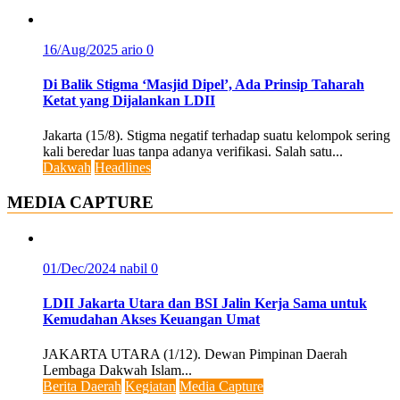
16/Aug/2025
ario
0
Di Balik Stigma ‘Masjid Dipel’, Ada Prinsip Taharah
Ketat yang Dijalankan LDII
Jakarta (15/8). Stigma negatif terhadap suatu kelompok sering
kali beredar luas tanpa adanya verifikasi. Salah satu...
Dakwah
Headlines
MEDIA CAPTURE
01/Dec/2024
nabil
0
LDII Jakarta Utara dan BSI Jalin Kerja Sama untuk
Kemudahan Akses Keuangan Umat
JAKARTA UTARA (1/12). Dewan Pimpinan Daerah
Lembaga Dakwah Islam...
Berita Daerah
Kegiatan
Media Capture