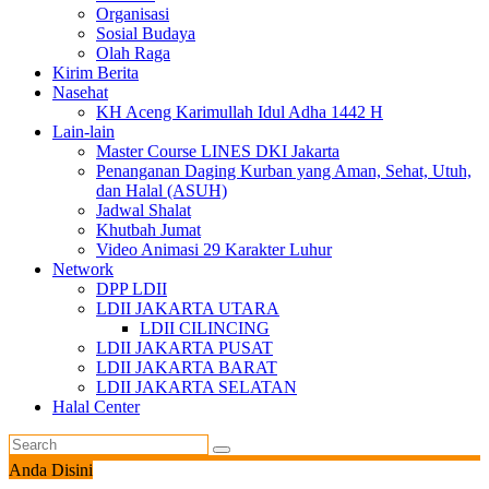
Organisasi
Sosial Budaya
Olah Raga
Kirim Berita
Nasehat
KH Aceng Karimullah Idul Adha 1442 H
Lain-lain
Master Course LINES DKI Jakarta
Penanganan Daging Kurban yang Aman, Sehat, Utuh,
dan Halal (ASUH)
Jadwal Shalat
Khutbah Jumat
Video Animasi 29 Karakter Luhur
Network
DPP LDII
LDII JAKARTA UTARA
LDII CILINCING
LDII JAKARTA PUSAT
LDII JAKARTA BARAT
LDII JAKARTA SELATAN
Halal Center
Anda Disini