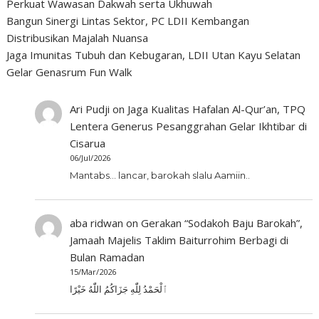
Perkuat Wawasan Dakwah serta Ukhuwah
Bangun Sinergi Lintas Sektor, PC LDII Kembangan
Distribusikan Majalah Nuansa
Jaga Imunitas Tubuh dan Kebugaran, LDII Utan Kayu Selatan
Gelar Genasrum Fun Walk
Ari Pudji
on
Jaga Kualitas Hafalan Al-Qur’an, TPQ
Lentera Generus Pesanggrahan Gelar Ikhtibar di
Cisarua
06/Jul/2026
Mantabs... lancar, barokah slalu Aamiin..
aba ridwan
on
Gerakan “Sodakoh Baju Barokah”,
Jamaah Majelis Taklim Baiturrohim Berbagi di
Bulan Ramadan
15/Mar/2026
ٱلْحَمْدُ لِلّٰهِ جَزَاكُمُ اللّٰهُ خَيْرًا