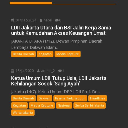
01/Dec/2024
nabil
0
LDII Jakarta Utara dan BSI Jalin Kerja Sama
untuk Kemudahan Akses Keuangan Umat
JAKARTA UTARA (1/12). Dewan Pimpinan Daerah
Lembaga Dakwah Islam...
Berita Daerah
Kegiatan
Media Capture
15/Jul/2020
admin_2
1
Ketua Umum LDII Tutup Usia, LDII Jakarta
Kehilangan Sosok ‘Sang Ayah’
Jakarta (14/7). Ketua Umum DPP LDII Prof. Dr....
Berita Daerah
Dakwah
Fa'aina Tadzhabuun
Headlines
Kegiatan
Media Capture
Nasional
Serba Serbi Jakarta
Warta Jakarta