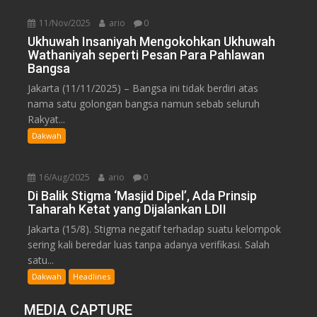
11/Nov/2025
ario
0
Ukhuwah Insaniyah Mengokohkan Ukhuwah
Wathaniyah seperti Pesan Para Pahlawan
Bangsa
Jakarta (11/11/2025) – Bangsa ini tidak berdiri atas
nama satu golongan bangsa namun sebab seluruh
Rakyat...
Dakwah
16/Aug/2025
ario
0
Di Balik Stigma ‘Masjid Dipel’, Ada Prinsip
Taharah Ketat yang Dijalankan LDII
Jakarta (15/8). Stigma negatif terhadap suatu kelompok
sering kali beredar luas tanpa adanya verifikasi. Salah
satu...
Dakwah
Headlines
MEDIA CAPTURE