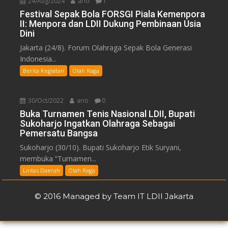
24/Aug/2024
ario
1
Festival Sepak Bola FORSGI Piala Kemenpora
II: Menpora dan LDII Dukung Pembinaan Usia
Dini
Jakarta (24/8). Forum Olahraga Sepak Bola Generasi
Indonesia...
Berita Kegiatan
Olah Raga
30/Oct/2022
ario
0
Buka Turnamen Tenis Nasional LDII, Bupati
Sukoharjo Ingatkan Olahraga Sebagai
Pemersatu Bangsa
Sukoharjo (30/10). Bupati Sukoharjo Etik Suryani,
membuka “Turnamen...
Lintas Daerah
Olah Raga
© 2016 Managed by Team IT LDII Jakarta