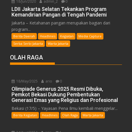
18/Jun/2020
admin_2
0
LDII Jakarta Selatan Tekankan Program
Kemandirian Pangan di Tengah Pandemi
Jakarta – Ketahanan pangan merupakan bagian dari
program...
Berita Daerah
Headlines
Kegiatan
Media Capture
Serba Serbi Jakarta
Warta Jakarta
OLAH RAGA
18/May/2025
ario
0
Olimpiade Generus 2025 Resmi Dibuka,
Pemkot Bekasi Dukung Pembentukan
Generasi Emas yang Religius dan Profesional
Bekasi (17/5) – Yayasan Pena Ilmu kembali menggelar...
Berita Kegiatan
Headlines
Olah Raga
Warta Jakarta