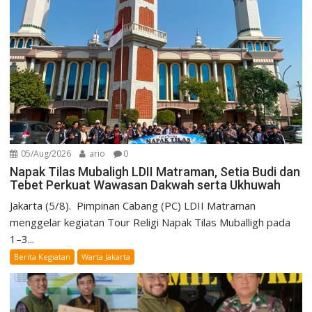
05/Aug/2026
ario
0
Napak Tilas Mubaligh LDII Matraman, Setia Budi dan
Tebet Perkuat Wawasan Dakwah serta Ukhuwah
Jakarta (5/8). Pimpinan Cabang (PC) LDII Matraman
menggelar kegiatan Tour Religi Napak Tilas Muballigh pada
1–3...
Berita Kegiatan
Warta Jakarta