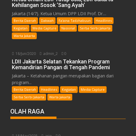
Kehilangan Sosok ‘Sang Ayah’
Jakarta (14/7). Ketua Umum DPP LDII Prof. Dr....
Berita Daerah
Dakwah
Fa'aina Tadzhabuun
Headlines
Kegiatan
Media Capture
Nasional
Serba Serbi Jakarta
Warta Jakarta
18/Jun/2020
admin_2
0
LDII Jakarta Selatan Tekankan Program
Kemandirian Pangan di Tengah Pandemi
Jakarta – Ketahanan pangan merupakan bagian dari
program...
Berita Daerah
Headlines
Kegiatan
Media Capture
Serba Serbi Jakarta
Warta Jakarta
OLAH RAGA
18/May/2025
ario
0