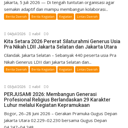
Jakarta, 5 Juli 2026 — Di tengah tuntutan organisasi agar
semakin adaptif dan mampu membangun kolaborasi...
Berita Daerah
Berita Kegiatan
Kegiatan
Lintas Daerah
04/Jul/2026
nabil
0
Kita Setara 2026 Pererat Silaturahmi Generus Usia
Pra Nikah LDII Jakarta Selatan dan Jakarta Utara
Cilandak. Jakarta Selatan – Sebanyak 440 peserta usia Pra
Nikah Generus LDII dari Jakarta Selatan dan...
Berita Daerah
Berita Kegiatan
Kegiatan
Lintas Daerah
03/Jul/2026
nabil
0
PERJUSAMI 2026: Membangun Generasi
Profesional Religius Berlandaskan 29 Karakter
Luhur melalui Kegiatan Kepramukaan
Bogor, 26–28 Juni 2026 – Gerakan Pramuka Gugus Depan
Jakarta Utara 02.229–02.230 bersama Gugus Depan
04.247–04.248...