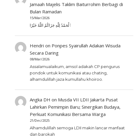
Jamaah Majelis Taklim Baiturrohim Berbagi di
Bulan Ramadan
15/Mar/2026
ٱلْحَمْدُ لِلّٰهِ جَزَاكُمُ اللّٰهُ خَيْرًا
Hendri
on
Ponpes Syairullah Adakan Wisuda
Secara Daring
08/Mar/2026
Assalamualaikum, amsol adakah CP pengurus
pondok untuk komunikasi atau chating,
alhamdulillah jaza kumullahu khoiroo.
Angka DH
on
Musda VII LDII Jakarta Pusat
Lahirkan Pemimpin Baru; Sinergikan Budaya,
Perkuat Komunikasi Bersama Warga
21/Dec/2025
Alhamdulillah semoga LDII makin lancar manfaat
dan barokah