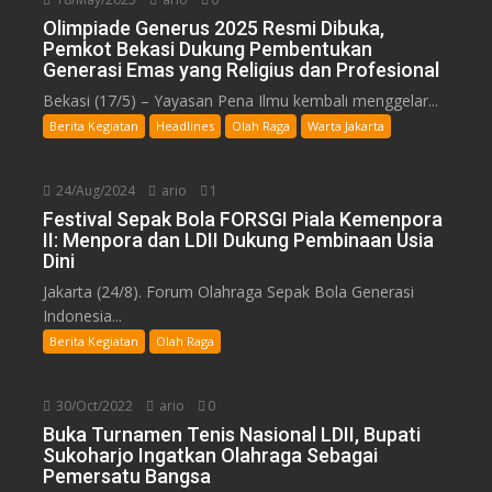
Olimpiade Generus 2025 Resmi Dibuka,
Pemkot Bekasi Dukung Pembentukan
Generasi Emas yang Religius dan Profesional
Bekasi (17/5) – Yayasan Pena Ilmu kembali menggelar...
Berita Kegiatan
Headlines
Olah Raga
Warta Jakarta
24/Aug/2024
ario
1
Festival Sepak Bola FORSGI Piala Kemenpora
II: Menpora dan LDII Dukung Pembinaan Usia
Dini
Jakarta (24/8). Forum Olahraga Sepak Bola Generasi
Indonesia...
Berita Kegiatan
Olah Raga
30/Oct/2022
ario
0
Buka Turnamen Tenis Nasional LDII, Bupati
Sukoharjo Ingatkan Olahraga Sebagai
Pemersatu Bangsa