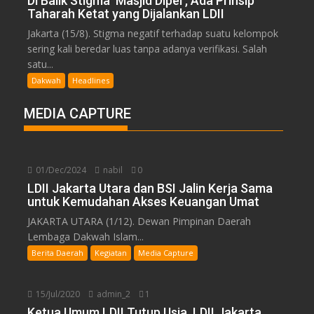
Di Balik Stigma ‘Masjid Dipel’, Ada Prinsip
Taharah Ketat yang Dijalankan LDII
Jakarta (15/8). Stigma negatif terhadap suatu kelompok
sering kali beredar luas tanpa adanya verifikasi. Salah
satu...
Dakwah
Headlines
MEDIA CAPTURE
01/Dec/2024
nabil
0
LDII Jakarta Utara dan BSI Jalin Kerja Sama
untuk Kemudahan Akses Keuangan Umat
JAKARTA UTARA (1/12). Dewan Pimpinan Daerah
Lembaga Dakwah Islam...
Berita Daerah
Kegiatan
Media Capture
15/Jul/2020
admin_2
1
Ketua Umum LDII Tutup Usia, LDII Jakarta