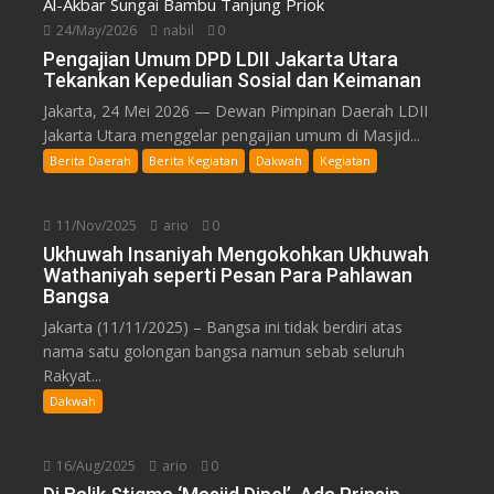
24/May/2026
nabil
0
Pengajian Umum DPD LDII Jakarta Utara
Tekankan Kepedulian Sosial dan Keimanan
Jakarta, 24 Mei 2026 — Dewan Pimpinan Daerah LDII
Jakarta Utara menggelar pengajian umum di Masjid...
Berita Daerah
Berita Kegiatan
Dakwah
Kegiatan
11/Nov/2025
ario
0
Ukhuwah Insaniyah Mengokohkan Ukhuwah
Wathaniyah seperti Pesan Para Pahlawan
Bangsa
Jakarta (11/11/2025) – Bangsa ini tidak berdiri atas
nama satu golongan bangsa namun sebab seluruh
Rakyat...
Dakwah
16/Aug/2025
ario
0