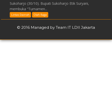
Sukoharjo (30/10). Bupati Sukoharjo Etik Suryani,
membuka “Turnamen...
Lintas Daerah
Olah Raga
© 2016 Managed by Team IT LDII Jakarta