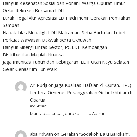
Bangun Kesehatan Sosial dan Rohani, Warga Ciputat Timur
Gelar Rekreasi Bersama LDII
Lurah Tegal Alur Apresiasi LDII Jadi Pionir Gerakan Pemilahan
Sampah
Napak Tilas Mubaligh LDII Matraman, Setia Budi dan Tebet
Perkuat Wawasan Dakwah serta Ukhuwah
Bangun Sinergi Lintas Sektor, PC LDII Kembangan
Distribusikan Majalah Nuansa
Jaga Imunitas Tubuh dan Kebugaran, LDII Utan Kayu Selatan
Gelar Genasrum Fun Walk
Ari Pudji
on
Jaga Kualitas Hafalan Al-Qur’an, TPQ
Lentera Generus Pesanggrahan Gelar Ikhtibar di
Cisarua
06/Jul/2026
Mantabs... lancar, barokah slalu Aamiin..
aba ridwan
on
Gerakan “Sodakoh Baju Barokah”,