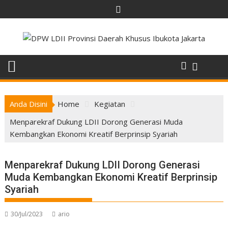
Skip
to
content
Anda Disini
Home
Kegiatan
Menparekraf Dukung LDII Dorong Generasi Muda
Kembangkan Ekonomi Kreatif Berprinsip Syariah
Menparekraf Dukung LDII Dorong Generasi
Muda Kembangkan Ekonomi Kreatif Berprinsip
Syariah
30/Jul/2023
ario