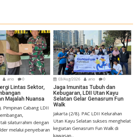
ario
0
03/Aug/2026
ario
0
rgi Lintas Sektor,
Jaga Imunitas Tubuh dan
embangan
Kebugaran, LDII Utan Kayu
kan Majalah Nuansa
Selatan Gelar Genasrum Fun
Walk
). Pimpinan Cabang LDII
Jakarta (2/8). PAC LDII Kelurahan
Kembangan,
Utan Kayu Selatan sukses menghelat
ali silaturrahim dengan
kegiatan Genasrum Fun Walk di
lder melalui penyebaran
kawasan...