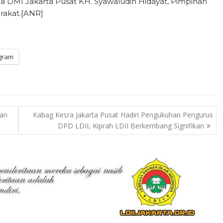
 DMI Jakarta Pusat KH. Syawaludin Hidayat, Pimpinan
rakat.[ANR]
gram
tan
Kabag Kesra Jakarta Pusat Hadiri Pengukuhan Pengurus
DPD LDII, Kiprah LDII Berkembang Signifikan