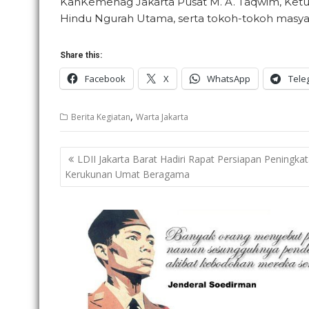
KanKemenag Jakarta Pusat M. A. Taqwim, Ketua
Hindu Ngurah Utama, serta tokoh-tokoh masya
Share this:
Facebook
X
WhatsApp
Tele
,
Berita Kegiatan
Warta Jakarta
Post
LDII Jakarta Barat Hadiri Rapat Persiapan Peningka
navigation
Kerukunan Umat Beragama