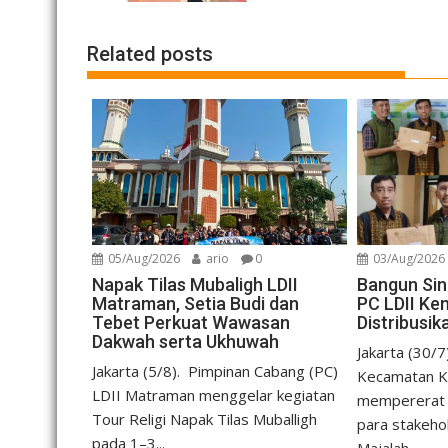
Related posts
05/Aug/2026
ario
0
03/Aug/2026
Napak Tilas Mubaligh LDII
Bangun Sine
Matraman, Setia Budi dan
PC LDII K
Tebet Perkuat Wawasan
Distribusi
Dakwah serta Ukhuwah
Jakarta (30/7
Jakarta (5/8). Pimpinan Cabang (PC)
Kecamatan 
LDII Matraman menggelar kegiatan
mempererat t
Tour Religi Napak Tilas Muballigh
para stakeho
pada 1–3...