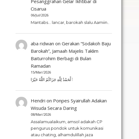
Pesanggrahan Gelar Ikhtibar di
Cisarua
06/Jul/2026
Mantabs... lancar, barokah slalu Aamiin..
aba ridwan
on
Gerakan “Sodakoh Baju
Barokah”, Jamaah Majelis Taklim
Baiturrohim Berbagi di Bulan
Ramadan
15/Mar/2026
ٱلْحَمْدُ لِلّٰهِ جَزَاكُمُ اللّٰهُ خَيْرًا
Hendri
on
Ponpes Syairullah Adakan
Wisuda Secara Daring
08/Mar/2026
Assalamualaikum, amsol adakah CP
pengurus pondok untuk komunikasi
atau chating, alhamdulillah jaza