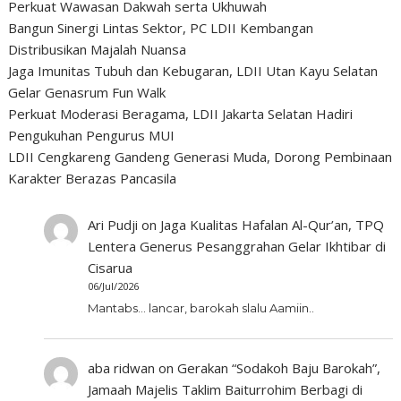
Perkuat Wawasan Dakwah serta Ukhuwah
Bangun Sinergi Lintas Sektor, PC LDII Kembangan
Distribusikan Majalah Nuansa
Jaga Imunitas Tubuh dan Kebugaran, LDII Utan Kayu Selatan
Gelar Genasrum Fun Walk
Perkuat Moderasi Beragama, LDII Jakarta Selatan Hadiri
Pengukuhan Pengurus MUI
LDII Cengkareng Gandeng Generasi Muda, Dorong Pembinaan
Karakter Berazas Pancasila
Ari Pudji
on
Jaga Kualitas Hafalan Al-Qur’an, TPQ
Lentera Generus Pesanggrahan Gelar Ikhtibar di
Cisarua
06/Jul/2026
Mantabs... lancar, barokah slalu Aamiin..
aba ridwan
on
Gerakan “Sodakoh Baju Barokah”,
Jamaah Majelis Taklim Baiturrohim Berbagi di