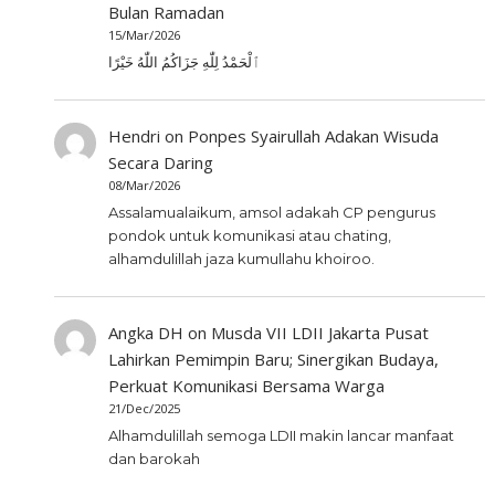
Bulan Ramadan
15/Mar/2026
ٱلْحَمْدُ لِلّٰهِ جَزَاكُمُ اللّٰهُ خَيْرًا
Hendri
on
Ponpes Syairullah Adakan Wisuda
Secara Daring
08/Mar/2026
Assalamualaikum, amsol adakah CP pengurus
pondok untuk komunikasi atau chating,
alhamdulillah jaza kumullahu khoiroo.
Angka DH
on
Musda VII LDII Jakarta Pusat
Lahirkan Pemimpin Baru; Sinergikan Budaya,
Perkuat Komunikasi Bersama Warga
21/Dec/2025
Alhamdulillah semoga LDII makin lancar manfaat
dan barokah