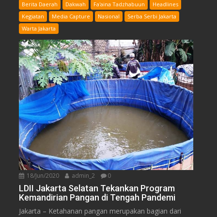
Berita Daerah
Dakwah
Fa'aina Tadzhabuun
Headlines
Kegiatan
Media Capture
Nasional
Serba Serbi Jakarta
Warta Jakarta
18/Jun/2020
admin_2
0
LDII Jakarta Selatan Tekankan Program
Kemandirian Pangan di Tengah Pandemi
Jakarta – Ketahanan pangan merupakan bagian dari