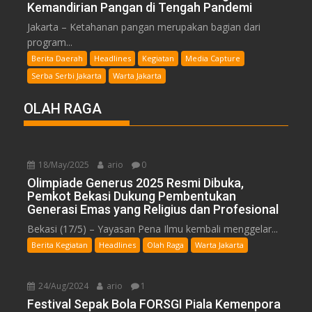
Kemandirian Pangan di Tengah Pandemi
Jakarta – Ketahanan pangan merupakan bagian dari
program...
Berita Daerah
Headlines
Kegiatan
Media Capture
Serba Serbi Jakarta
Warta Jakarta
OLAH RAGA
18/May/2025
ario
0
Olimpiade Generus 2025 Resmi Dibuka,
Pemkot Bekasi Dukung Pembentukan
Generasi Emas yang Religius dan Profesional
Bekasi (17/5) – Yayasan Pena Ilmu kembali menggelar...
Berita Kegiatan
Headlines
Olah Raga
Warta Jakarta
24/Aug/2024
ario
1
Festival Sepak Bola FORSGI Piala Kemenpora