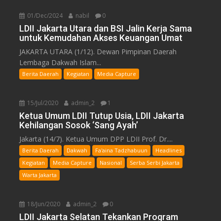
01/Dec/2024
nabil
0
LDII Jakarta Utara dan BSI Jalin Kerja Sama
untuk Kemudahan Akses Keuangan Umat
JAKARTA UTARA (1/12). Dewan Pimpinan Daerah
Lembaga Dakwah Islam...
Berita Daerah
Kegiatan
Media Capture
15/Jul/2020
admin_2
1
Ketua Umum LDII Tutup Usia, LDII Jakarta
Kehilangan Sosok ‘Sang Ayah’
Jakarta (14/7). Ketua Umum DPP LDII Prof. Dr....
Berita Daerah
Dakwah
Fa'aina Tadzhabuun
Headlines
Kegiatan
Media Capture
Nasional
Serba Serbi Jakarta
Warta Jakarta
18/Jun/2020
admin_2
0
LDII Jakarta Selatan Tekankan Program