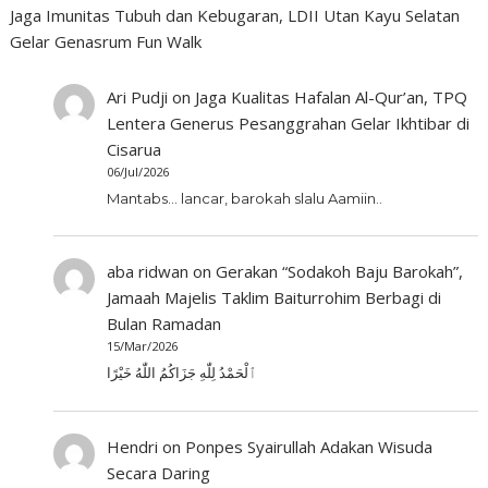
Jaga Imunitas Tubuh dan Kebugaran, LDII Utan Kayu Selatan
Gelar Genasrum Fun Walk
Ari Pudji
on
Jaga Kualitas Hafalan Al-Qur’an, TPQ
Lentera Generus Pesanggrahan Gelar Ikhtibar di
Cisarua
06/Jul/2026
Mantabs... lancar, barokah slalu Aamiin..
aba ridwan
on
Gerakan “Sodakoh Baju Barokah”,
Jamaah Majelis Taklim Baiturrohim Berbagi di
Bulan Ramadan
15/Mar/2026
ٱلْحَمْدُ لِلّٰهِ جَزَاكُمُ اللّٰهُ خَيْرًا
Hendri
on
Ponpes Syairullah Adakan Wisuda
Secara Daring