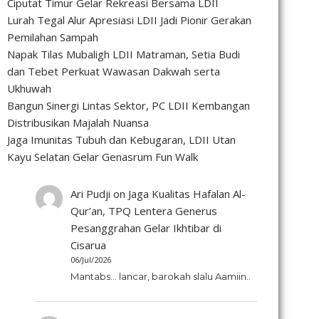
Ciputat Timur Gelar Rekreasi Bersama LDII
Lurah Tegal Alur Apresiasi LDII Jadi Pionir Gerakan
Pemilahan Sampah
Napak Tilas Mubaligh LDII Matraman, Setia Budi
dan Tebet Perkuat Wawasan Dakwah serta
Ukhuwah
Bangun Sinergi Lintas Sektor, PC LDII Kembangan
Distribusikan Majalah Nuansa
Jaga Imunitas Tubuh dan Kebugaran, LDII Utan
Kayu Selatan Gelar Genasrum Fun Walk
Ari Pudji
on
Jaga Kualitas Hafalan Al-
Qur’an, TPQ Lentera Generus
Pesanggrahan Gelar Ikhtibar di
Cisarua
06/Jul/2026
Mantabs... lancar, barokah slalu Aamiin..