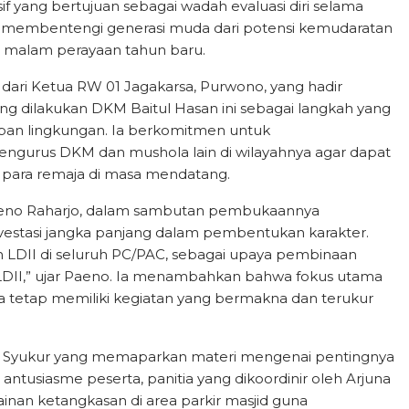
f yang bertujuan sebagai wadah evaluasi diri selama
uk membentengi generasi muda dari potensi kemudaratan
 malam perayaan tahun baru.
gi dari Ketua RW 01 Jagakarsa, Purwono, yang hadir
ang dilakukan DKM Baitul Hasan ini sebagai langkah yang
iban lingkungan. Ia berkomitmen untuk
engurus DKM dan mushola lain di wilayahnya agar dapat
gi para remaja di masa mendatang.
Paeno Raharjo, dalam sambutan pembukaannya
estasi jangka panjang dalam pembentukan karakter.
n LDII di seluruh PC/PAC, sebagai upaya pembinaan
LDII,” ujar Paeno. Ia menambahkan bahwa fokus utama
a tetap memiliki kegiatan yang bermakna dan terukur
bdul Syukur yang memaparkan materi mengenai pentingnya
ntusiasme peserta, panitia yang dikoordinir oleh Arjuna
nan ketangkasan di area parkir masjid guna