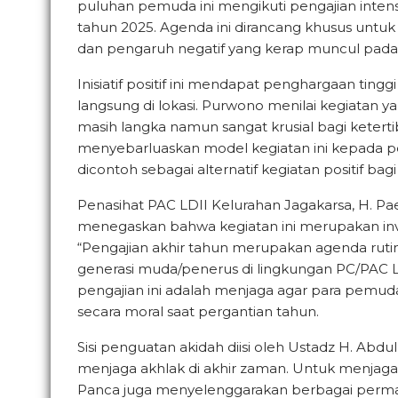
puluhan pemuda ini mengikuti pengajian intensi
tahun 2025. Agenda ini dirancang khusus unt
dan pengaruh negatif yang kerap muncul pada
Inisiatif positif ini mendapat penghargaan ting
langsung di lokasi. Purwono menilai kegiatan y
masih langka namun sangat krusial bagi ketert
menyebarluaskan model kegiatan ini kepada p
dicontoh sebagai alternatif kegiatan positif ba
Penasihat PAC LDII Kelurahan Jagakarsa, H. 
menegaskan bahwa kegiatan ini merupakan inv
“Pengajian akhir tahun merupakan agenda ruti
generasi muda/penerus di lingkungan PC/PAC 
pengajian ini adalah menjaga agar para pemud
secara moral saat pergantian tahun.
Sisi penguatan akidah diisi oleh Ustadz H. A
menjaga akhlak di akhir zaman. Untuk menjaga a
Panca juga menyelenggarakan berbagai permai