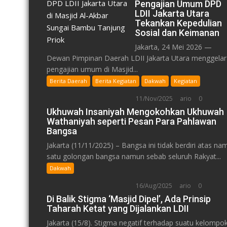
Pengajian Umum DPD
LDII Jakarta Utara
Tekankan Kepedulian
Sosial dan Keimanan
Jakarta, 24 Mei 2026 —
Dewan Pimpinan Daerah LDII Jakarta Utara menggelar
pengajian umum di Masjid...
Berita Daerah
Berita Kegiatan
Dakwah
Kegiatan
11/Nov/2025
ario
0
Ukhuwah Insaniyah Mengokohkan Ukhuwah
Wathaniyah seperti Pesan Para Pahlawan
Bangsa
Jakarta (11/11/2025) – Bangsa ini tidak berdiri atas na
satu golongan bangsa namun sebab seluruh Rakyat...
Dakwah
16/Aug/2025
ario
0
Di Balik Stigma ‘Masjid Dipel’, Ada Prinsip
Taharah Ketat yang Dijalankan LDII
Jakarta (15/8). Stigma negatif terhadap suatu kelompo