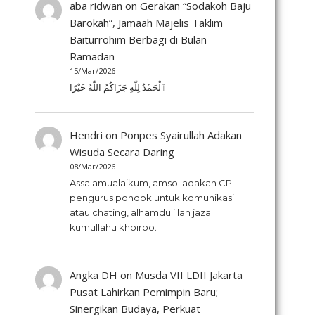
aba ridwan
on
Gerakan “Sodakoh Baju
Barokah”, Jamaah Majelis Taklim
Baiturrohim Berbagi di Bulan
Ramadan
15/Mar/2026
ٱلْحَمْدُ لِلّٰهِ جَزَاكُمُ اللّٰهُ خَيْرًا
Hendri
on
Ponpes Syairullah Adakan
Wisuda Secara Daring
08/Mar/2026
Assalamualaikum, amsol adakah CP
pengurus pondok untuk komunikasi
atau chating, alhamdulillah jaza
kumullahu khoiroo.
Angka DH
on
Musda VII LDII Jakarta
Pusat Lahirkan Pemimpin Baru;
Sinergikan Budaya, Perkuat