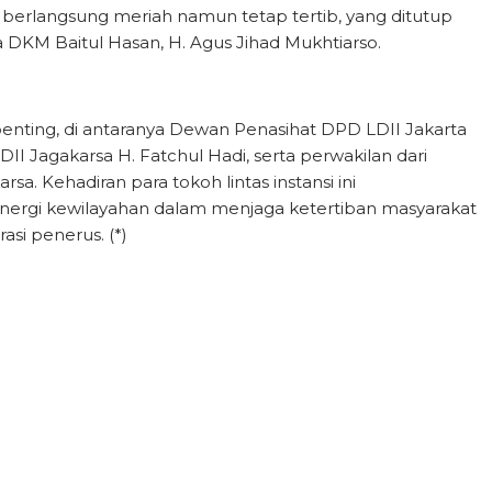
berlangsung meriah namun tetap tertib, yang ditutup
DKM Baitul Hasan, H. Agus Jihad Mukhtiarso.
h penting, di antaranya Dewan Penasihat DPD LDII Jakarta
II Jagakarsa H. Fatchul Hadi, serta perwakilan dari
a. Kehadiran para tokoh lintas instansi ini
nergi kewilayahan dalam menjaga ketertiban masyarakat
si penerus. (*)