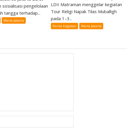
LDII Matraman menggelar kegiatan
 sosialisasi pengelolaan
Tour Religi Napak Tilas Muballigh
 tangga terhadap...
pada 1–3...
Warta Jakarta
Berita Kegiatan
Warta Jakarta