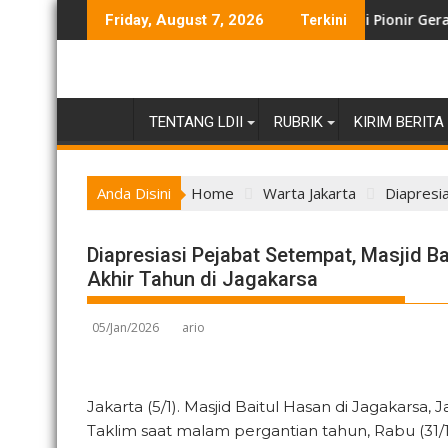
Skip
r Gelar Rekreasi Bersama LDII
Lurah Tegal Alur Apresiasi LDII Jadi Pionir Gerakan Pemilah
Friday, August 7, 2026
Terkini
to
content
TENTANG LDII
RUBRIK
KIRIM BERITA
Anda Disini
Home
Warta Jakarta
Diapresia
Diapresiasi Pejabat Setempat, Masjid Ba
Akhir Tahun di Jagakarsa
05/Jan/2026
ario
Jakarta (5/1). Masjid Baitul Hasan di Jagakarsa, 
Taklim saat malam pergantian tahun, Rabu (31/12