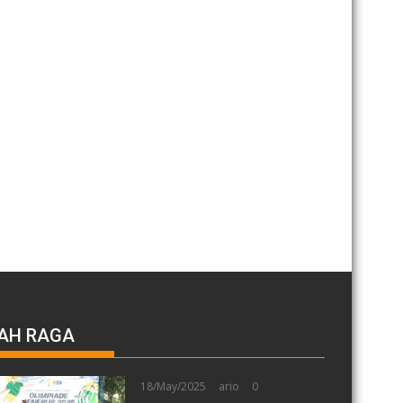
AH RAGA
18/May/2025
ario
0