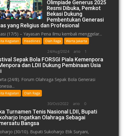
Olimpiade Generus 2025
Resmi Dibuka, Pemkot
Bekasi Dukung
Pembentukan Generasi
as yang Religius dan Profesional
asi (17/5) – Yayasan Pena Ilmu kembali menggelar...
ita Kegiatan
Headlines
Olah Raga
Warta Jakarta
24/Aug/2024
ario
1
stival Sepak Bola FORSGI Piala Kemenpora
: Menpora dan LDII Dukung Pembinaan Usia
i
arta (24/8). Forum Olahraga Sepak Bola Generasi
nesia...
ita Kegiatan
Olah Raga
30/Oct/2022
ario
0
ka Turnamen Tenis Nasional LDII, Bupati
koharjo Ingatkan Olahraga Sebagai
mersatu Bangsa
oharjo (30/10). Bupati Sukoharjo Etik Suryani,