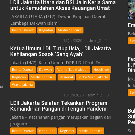
LDII Jakarta Utara dan BSI Jalin Kerja Sama
untuk Kemudahan Akses Keuangan Umat
JAKARTA UTARA (1/12). Dewan Pimpinan Daerah
Lembaga Dakwah Islam...
Em
Berita Daerah
Kegiatan
Media Capture
Bek
15/Jul/2020
admin_2
1
Ber
Ketua Umum LDII Tutup Usia, LDII Jakarta
Kehilangan Sosok ‘Sang Ayah’
Fe
Jakarta (14/7). Ketua Umum DPP LDII Prof. Dr....
II
Berita Daerah
Dakwah
Fa'aina Tadzhabuun
Headlines
Din
Kegiatan
Media Capture
Nasional
Serba Serbi Jakarta
Jak
Warta Jakarta
Indo
ma
Ber
18/Jun/2020
admin_2
0
LDII Jakarta Selatan Tekankan Program
Kemandirian Pangan di Tengah Pandemi
Bu
Su
Jakarta – Ketahanan pangan merupakan bagian dari
Pe
program...
Suk
Berita Daerah
Headlines
Kegiatan
Media Capture
k