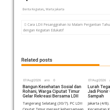
,
Berita Kegiatan
Warta Jakarta
Post
Cara LDII Pesanggrahan Isi Malam Pergantian Tah
navigation
dengan Kegiatan Edukatif
Related posts
07/Aug/2026
ario
0
07/Aug/2026
Bangun Kesehatan Sosial dan
Lurah Tegal
Rohani, Warga Ciputat Timur
Jadi Pioni
Gelar Rekreasi Bersama LDII
Sampah
Tangerang Selatang (30/7). PC LDII
Jakarta (4/8).
Ciputat Timur merajut kebersamaan
Kecamatan Ka