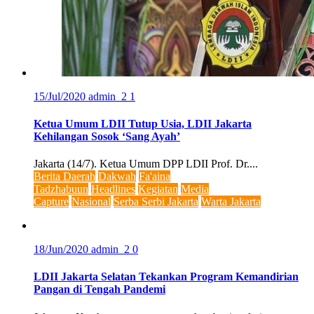
15/Jul/2020
admin_2
1
Ketua Umum LDII Tutup Usia, LDII Jakarta
Kehilangan Sosok ‘Sang Ayah’
Jakarta (14/7). Ketua Umum DPP LDII Prof. Dr....
Berita Daerah
Dakwah
Fa'aina
Tadzhabuun
Headlines
Kegiatan
Media
Capture
Nasional
Serba Serbi Jakarta
Warta Jakarta
18/Jun/2020
admin_2
0
LDII Jakarta Selatan Tekankan Program Kemandirian
Pangan di Tengah Pandemi