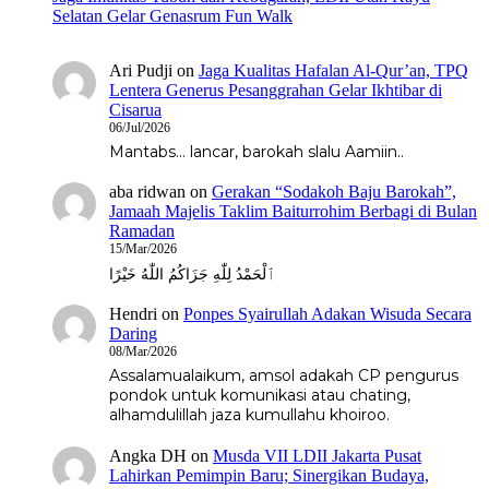
Selatan Gelar Genasrum Fun Walk
Ari Pudji
on
Jaga Kualitas Hafalan Al-Qur’an, TPQ
Lentera Generus Pesanggrahan Gelar Ikhtibar di
Cisarua
06/Jul/2026
Mantabs... lancar, barokah slalu Aamiin..
aba ridwan
on
Gerakan “Sodakoh Baju Barokah”,
Jamaah Majelis Taklim Baiturrohim Berbagi di Bulan
Ramadan
15/Mar/2026
ٱلْحَمْدُ لِلّٰهِ جَزَاكُمُ اللّٰهُ خَيْرًا
Hendri
on
Ponpes Syairullah Adakan Wisuda Secara
Daring
08/Mar/2026
Assalamualaikum, amsol adakah CP pengurus
pondok untuk komunikasi atau chating,
alhamdulillah jaza kumullahu khoiroo.
Angka DH
on
Musda VII LDII Jakarta Pusat
Lahirkan Pemimpin Baru; Sinergikan Budaya,