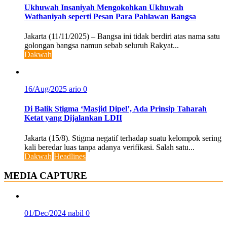
Ukhuwah Insaniyah Mengokohkan Ukhuwah
Wathaniyah seperti Pesan Para Pahlawan Bangsa
Jakarta (11/11/2025) – Bangsa ini tidak berdiri atas nama satu
golongan bangsa namun sebab seluruh Rakyat...
Dakwah
16/Aug/2025
ario
0
Di Balik Stigma ‘Masjid Dipel’, Ada Prinsip Taharah
Ketat yang Dijalankan LDII
Jakarta (15/8). Stigma negatif terhadap suatu kelompok sering
kali beredar luas tanpa adanya verifikasi. Salah satu...
Dakwah
Headlines
MEDIA CAPTURE
01/Dec/2024
nabil
0