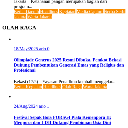
Jakarta – Ketahanan pangan merupakan bagian dari
program...
Berita Daerah
Headlines
Kegiatan
Media Capture
Serba Serbi
Jakarta
Warta Jakarta
OLAH RAGA
18/May/2025
ario
0
Olimpiade Generus 2025 Resmi Dibuka, Pemkot Bekasi
Dukung Pembentukan Generasi Emas yang Religius dan
Profesional
Bekasi (17/5) – Yayasan Pena Ilmu kembali menggelar...
Berita Kegiatan
Headlines
Olah Raga
Warta Jakarta
24/Aug/2024
ario
1
Festival Sepak Bola FORSGI Piala Kemenpora II:
Menpora dan LDII Dukung Pembinaan Usia Dini