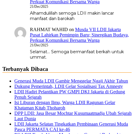
Perkuat Komunikasi Bersama Warga
21/Dec/2025
Alhamdulillah semoga LDII makin lancar
manfaat dan barokah
RAHMAT WAHID
on
Musda VII LDII Jakarta
Pusat Lahirkan Pemimpin Baru; Sinergikan Budaya,
Perkuat Komunikasi Bersama Warga
21/Dec/2025
Selamat... Semoga bermanfaat berkah untuk
ummat.
Terbanyak Dibaca
Generasi Muda LDII Gambir Menggelar Ngaji Akhir Tahun
Dukung Pemerintah, LDII Gelar Sosialisasi Tax Amnesty
LDII Hadiri Pelantikan PW GMPI DKI Jakarta di Gedung
Penuh Sejarah
Isi Liburan dengan Ilmu, Warga LDII Ragunan Gelar
Khataman Kitab Thoharoh
DPP LDII: Jasa Besar Mochtar Kusumaatmadja Ubah Sejarah
Laut Dunia
LDII Jakarta Selatan Tingkatkan Pembinaan Generasi Muda
Pasca PERMATA CAI ke-46