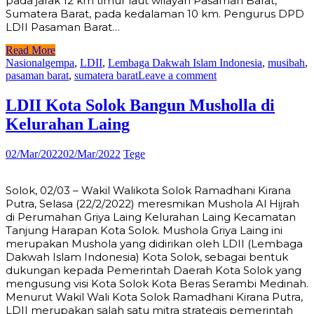
pada jarak 12 km timur laut wilayah Pasaman Barat,
Sumatera Barat, pada kedalaman 10 km. Pengurus DPD
LDII Pasaman Barat…
Read More
Nasional
gempa
,
LDII
,
Lembaga Dakwah Islam Indonesia
,
musibah
,
pasaman barat
,
sumatera barat
Leave a comment
LDII Kota Solok Bangun Musholla di
Kelurahan Laing
02/Mar/2022
02/Mar/2022
Tege
Solok, 02/03 – Wakil Walikota Solok Ramadhani Kirana
Putra, Selasa (22/2/2022) meresmikan Mushola Al Hijrah
di Perumahan Griya Laing Kelurahan Laing Kecamatan
Tanjung Harapan Kota Solok. Mushola Griya Laing ini
merupakan Mushola yang didirikan oleh LDII (Lembaga
Dakwah Islam Indonesia) Kota Solok, sebagai bentuk
dukungan kepada Pemerintah Daerah Kota Solok yang
mengusung visi Kota Solok Kota Beras Serambi Medinah.
Menurut Wakil Wali Kota Solok Ramadhani Kirana Putra,
LDII merupakan salah satu mitra strategis pemerintah