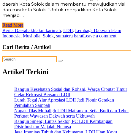
daerah Kota Solok dalam membantu mewujudkan visi
dan misi kota Solok. “Untuk menjadikan Kota Solok
menjadi…
Read More
Berita Daerah
akhlakul karimah
,
LDII
,
Lembaga Dakwah Islam
Indonesia
,
Musholla
,
Solok
,
sumatera barat
Leave a comment
Cari Berita / Artikel
Artikel Terkini
Bangun Kesehatan Sosial dan Rohani, Warga Ciputat Timur
Gelar Rekreasi Bersama LDII
Lurah Tegal Alur Apresiasi LDII Jadi Pionir Gerakan
Pemilahan Sampah
Napak Tilas Mubaligh LDII Matraman, Setia Budi dan Tebet
Perkuat Wawasan Dakwah serta Ukhuwah
Bangun Sinergi Lintas Sektor, PC LDII Kembangan
Distribusikan Majalah Nuansa
Jaga Imunitas Tubuh dan Kebugaran, LDII Utan Kayu