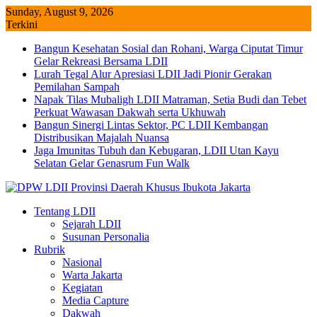
Skip
Sunday, August 9, 2026
to
Terkini
content
Bangun Kesehatan Sosial dan Rohani, Warga Ciputat Timur
Gelar Rekreasi Bersama LDII
Lurah Tegal Alur Apresiasi LDII Jadi Pionir Gerakan
Pemilahan Sampah
Napak Tilas Mubaligh LDII Matraman, Setia Budi dan Tebet
Perkuat Wawasan Dakwah serta Ukhuwah
Bangun Sinergi Lintas Sektor, PC LDII Kembangan
Distribusikan Majalah Nuansa
Jaga Imunitas Tubuh dan Kebugaran, LDII Utan Kayu
Selatan Gelar Genasrum Fun Walk
Tentang LDII
Sejarah LDII
Susunan Personalia
Rubrik
Nasional
Warta Jakarta
Kegiatan
Media Capture
Dakwah