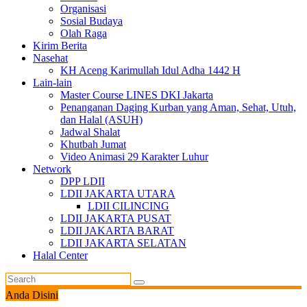
Organisasi
Sosial Budaya
Olah Raga
Kirim Berita
Nasehat
KH Aceng Karimullah Idul Adha 1442 H
Lain-lain
Master Course LINES DKI Jakarta
Penanganan Daging Kurban yang Aman, Sehat, Utuh,
dan Halal (ASUH)
Jadwal Shalat
Khutbah Jumat
Video Animasi 29 Karakter Luhur
Network
DPP LDII
LDII JAKARTA UTARA
LDII CILINCING
LDII JAKARTA PUSAT
LDII JAKARTA BARAT
LDII JAKARTA SELATAN
Halal Center
Anda Disini