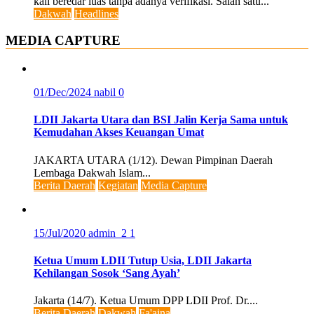
kali beredar luas tanpa adanya verifikasi. Salah satu...
Dakwah
Headlines
MEDIA CAPTURE
01/Dec/2024
nabil
0
LDII Jakarta Utara dan BSI Jalin Kerja Sama untuk
Kemudahan Akses Keuangan Umat
JAKARTA UTARA (1/12). Dewan Pimpinan Daerah
Lembaga Dakwah Islam...
Berita Daerah
Kegiatan
Media Capture
15/Jul/2020
admin_2
1
Ketua Umum LDII Tutup Usia, LDII Jakarta
Kehilangan Sosok ‘Sang Ayah’
Jakarta (14/7). Ketua Umum DPP LDII Prof. Dr....
Berita Daerah
Dakwah
Fa'aina