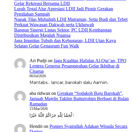
Gelar Rekreasi Bersama LDII
Lurah Tegal Alur Apresiasi LDII Jadi Pionir Gerakan
Pemilahan Sampah
Napak Tilas Mubaligh LDII Matraman, Setia Budi dan Tebet
Perkuat Wawasan Dakwah serta Ukhuwah
Bangun Sinergi Lintas Sektor, PC LDII Kembangan
Distribusikan Majalah Nuansa
Jaga Imunitas Tubuh dan Kebugaran, LDII Utan Kayu
Selatan Gelar Genasrum Fun Walk
Ari Pudji
on
Jaga Kualitas Hafalan Al-Qur’an, TPQ
Lentera Generus Pesanggrahan Gelar Ikhtibar di
Cisarua
06/Jul/2026
Mantabs... lancar, barokah slalu Aamiin..
aba ridwan
on
Gerakan “Sodakoh Baju Barokah”,
Jamaah Majelis Taklim Baiturrohim Berbagi di Bulan
Ramadan
15/Mar/2026
ٱلْحَمْدُ لِلّٰهِ جَزَاكُمُ اللّٰهُ خَيْرًا
Hendri
on
Ponpes Syairullah Adakan Wisuda Secara
Daring