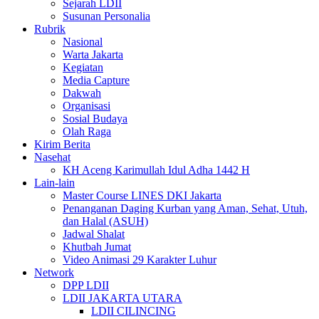
Sejarah LDII
Susunan Personalia
Rubrik
Nasional
Warta Jakarta
Kegiatan
Media Capture
Dakwah
Organisasi
Sosial Budaya
Olah Raga
Kirim Berita
Nasehat
KH Aceng Karimullah Idul Adha 1442 H
Lain-lain
Master Course LINES DKI Jakarta
Penanganan Daging Kurban yang Aman, Sehat, Utuh,
dan Halal (ASUH)
Jadwal Shalat
Khutbah Jumat
Video Animasi 29 Karakter Luhur
Network
DPP LDII
LDII JAKARTA UTARA
LDII CILINCING