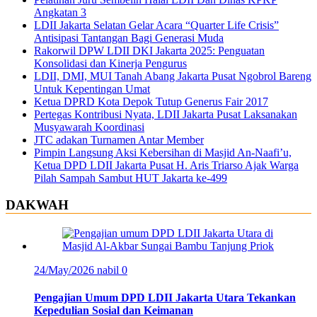
Angkatan 3
LDII Jakarta Selatan Gelar Acara “Quarter Life Crisis”
Antisipasi Tantangan Bagi Generasi Muda
Rakorwil DPW LDII DKI Jakarta 2025: Penguatan
Konsolidasi dan Kinerja Pengurus
LDII, DMI, MUI Tanah Abang Jakarta Pusat Ngobrol Bareng
Untuk Kepentingan Umat
Ketua DPRD Kota Depok Tutup Generus Fair 2017
Pertegas Kontribusi Nyata, LDII Jakarta Pusat Laksanakan
Musyawarah Koordinasi
JTC adakan Turnamen Antar Member
Pimpin Langsung Aksi Kebersihan di Masjid An-Naafi’u,
Ketua DPD LDII Jakarta Pusat H. Aris Triarso Ajak Warga
Pilah Sampah Sambut HUT Jakarta ke-499
DAKWAH
24/May/2026
nabil
0
Pengajian Umum DPD LDII Jakarta Utara Tekankan
Kepedulian Sosial dan Keimanan