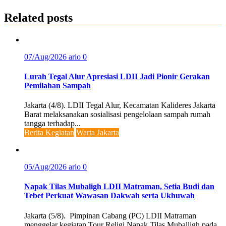
Related posts
07/Aug/2026
ario
0
Lurah Tegal Alur Apresiasi LDII Jadi Pionir Gerakan
Pemilahan Sampah
Jakarta (4/8). LDII Tegal Alur, Kecamatan Kalideres Jakarta
Barat melaksanakan sosialisasi pengelolaan sampah rumah
tangga terhadap...
Berita Kegiatan
Warta Jakarta
05/Aug/2026
ario
0
Napak Tilas Mubaligh LDII Matraman, Setia Budi dan
Tebet Perkuat Wawasan Dakwah serta Ukhuwah
Jakarta (5/8). Pimpinan Cabang (PC) LDII Matraman
menggelar kegiatan Tour Religi Napak Tilas Muballigh pada