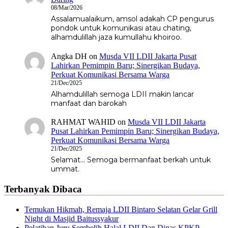
08/Mar/2026
Assalamualaikum, amsol adakah CP pengurus
pondok untuk komunikasi atau chating,
alhamdulillah jaza kumullahu khoiroo.
Angka DH
on
Musda VII LDII Jakarta Pusat
Lahirkan Pemimpin Baru; Sinergikan Budaya,
Perkuat Komunikasi Bersama Warga
21/Dec/2025
Alhamdulillah semoga LDII makin lancar
manfaat dan barokah
RAHMAT WAHID
on
Musda VII LDII Jakarta
Pusat Lahirkan Pemimpin Baru; Sinergikan Budaya,
Perkuat Komunikasi Bersama Warga
21/Dec/2025
Selamat... Semoga bermanfaat berkah untuk
ummat.
Terbanyak Dibaca
Temukan Hikmah, Remaja LDII Bintaro Selatan Gelar Grill
Night di Masjid Baitussyakur
Pelatihan Juru Sembelih Halal LDII Dan Dinas KPKP