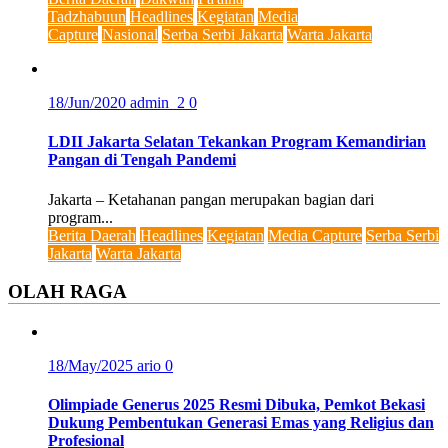
Tadzhabuun
Headlines
Kegiatan
Media
Capture
Nasional
Serba Serbi Jakarta
Warta Jakarta
18/Jun/2020
admin_2
0
LDII Jakarta Selatan Tekankan Program Kemandirian
Pangan di Tengah Pandemi
Jakarta – Ketahanan pangan merupakan bagian dari
program...
Berita Daerah
Headlines
Kegiatan
Media Capture
Serba Serbi
Jakarta
Warta Jakarta
OLAH RAGA
18/May/2025
ario
0
Olimpiade Generus 2025 Resmi Dibuka, Pemkot Bekasi
Dukung Pembentukan Generasi Emas yang Religius dan
Profesional