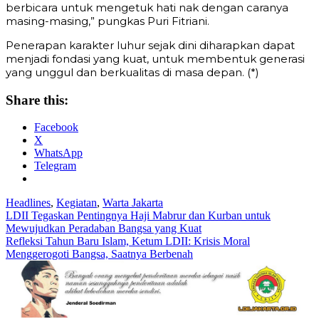
berbicara untuk mengetuk hati nak dengan caranya
masing-masing,” pungkas Puri Fitriani.
Penerapan karakter luhur sejak dini diharapkan dapat
menjadi fondasi yang kuat, untuk membentuk generasi
yang unggul dan berkualitas di masa depan. (*)
Share this:
Facebook
X
WhatsApp
Telegram
Headlines
,
Kegiatan
,
Warta Jakarta
Post
LDII Tegaskan Pentingnya Haji Mabrur dan Kurban untuk
Mewujudkan Peradaban Bangsa yang Kuat
navigation
Refleksi Tahun Baru Islam, Ketum LDII: Krisis Moral
Menggerogoti Bangsa, Saatnya Berbenah