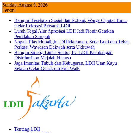
Skip
Sunday, August 9, 2026
to
Terkini
content
Bangun Kesehatan Sosial dan Rohani, Warga Ciputat Timur
Gelar Rekreasi Bersama LDII
Lurah Tegal Alur Apresiasi LDII Jadi Pionir Gerakan
Pemilahan Sampah
Napak Tilas Mubaligh LDII Matraman, Setia Budi dan Tebet
Perkuat Wawasan Dakwah serta Ukhuwah
Bangun Sinergi Lintas Sektor, PC LDII Kembangan
Distribusikan Majalah Nuansa
Jaga Imunitas Tubuh dan Kebugaran, LDII Utan Kayu
Selatan Gelar Genasrum Fun Walk
Tentang LDII