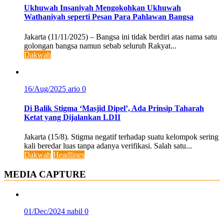
Ukhuwah Insaniyah Mengokohkan Ukhuwah
Wathaniyah seperti Pesan Para Pahlawan Bangsa
Jakarta (11/11/2025) – Bangsa ini tidak berdiri atas nama satu
golongan bangsa namun sebab seluruh Rakyat...
Dakwah
16/Aug/2025
ario
0
Di Balik Stigma ‘Masjid Dipel’, Ada Prinsip Taharah
Ketat yang Dijalankan LDII
Jakarta (15/8). Stigma negatif terhadap suatu kelompok sering
kali beredar luas tanpa adanya verifikasi. Salah satu...
Dakwah
Headlines
MEDIA CAPTURE
01/Dec/2024
nabil
0