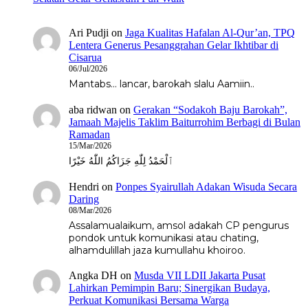
Ari Pudji
on
Jaga Kualitas Hafalan Al-Qur’an, TPQ
Lentera Generus Pesanggrahan Gelar Ikhtibar di
Cisarua
06/Jul/2026
Mantabs... lancar, barokah slalu Aamiin..
aba ridwan
on
Gerakan “Sodakoh Baju Barokah”,
Jamaah Majelis Taklim Baiturrohim Berbagi di Bulan
Ramadan
15/Mar/2026
ٱلْحَمْدُ لِلّٰهِ جَزَاكُمُ اللّٰهُ خَيْرًا
Hendri
on
Ponpes Syairullah Adakan Wisuda Secara
Daring
08/Mar/2026
Assalamualaikum, amsol adakah CP pengurus
pondok untuk komunikasi atau chating,
alhamdulillah jaza kumullahu khoiroo.
Angka DH
on
Musda VII LDII Jakarta Pusat
Lahirkan Pemimpin Baru; Sinergikan Budaya,
Perkuat Komunikasi Bersama Warga