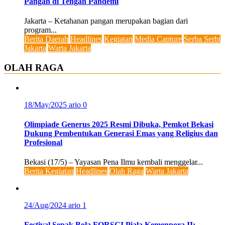
Pangan di Tengah Pandemi
Jakarta – Ketahanan pangan merupakan bagian dari
program...
Berita Daerah
Headlines
Kegiatan
Media Capture
Serba Serbi
Jakarta
Warta Jakarta
OLAH RAGA
18/May/2025
ario
0
Olimpiade Generus 2025 Resmi Dibuka, Pemkot Bekasi
Dukung Pembentukan Generasi Emas yang Religius dan
Profesional
Bekasi (17/5) – Yayasan Pena Ilmu kembali menggelar...
Berita Kegiatan
Headlines
Olah Raga
Warta Jakarta
24/Aug/2024
ario
1
Festival Sepak Bola FORSGI Piala Kemenpora II: