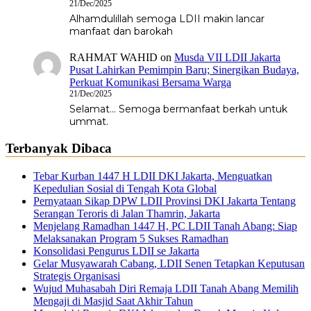
21/Dec/2025
Alhamdulillah semoga LDII makin lancar
manfaat dan barokah
RAHMAT WAHID
on
Musda VII LDII Jakarta
Pusat Lahirkan Pemimpin Baru; Sinergikan Budaya,
Perkuat Komunikasi Bersama Warga
21/Dec/2025
Selamat... Semoga bermanfaat berkah untuk
ummat.
Terbanyak Dibaca
⁠Tebar Kurban 1447 H LDII DKI Jakarta, Menguatkan
Kepedulian Sosial di Tengah Kota Global
Pernyataan Sikap DPW LDII Provinsi DKI Jakarta Tentang
Serangan Teroris di Jalan Thamrin, Jakarta
Menjelang Ramadhan 1447 H, PC LDII Tanah Abang: Siap
Melaksanakan Program 5 Sukses Ramadhan
Konsolidasi Pengurus LDII se Jakarta
Gelar Musyawarah Cabang, LDII Senen Tetapkan Keputusan
Strategis Organisasi
Wujud Muhasabah Diri Remaja LDII Tanah Abang Memilih
Mengaji di Masjid Saat Akhir Tahun