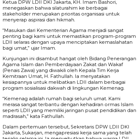
Ketua DPW LDII DKI Jakarta, KH. Imam Bashori,
menegaskan bahwa silaturahim ke berbagai
stakeholder merupakan prioritas organisasi untuk
menyerap aspirasi dan hikmah.
“Masukan dari Kementerian Agama menjadi sangat
penting bagi kami untuk memastikan program-program
LDII selaras dengan upaya menciptakan kemaslahatan
bagi umat,” ujar Imam.
Kunjungan ini disambut hangat oleh Bidang Penerangan
Agama Islam dan Pemberdayaan Zakat dan Wakaf
(Penais Zawa) yang diwakili oleh Kepala Tim Kerja
Kemitraan Umat, H. Fathullah. Ia menyatakan
kesiapannya untuk melibatkan LDII dalam berbagai
program sosialisasi dakwah di lingkungan Kemenag.
“Kemenag adalah rumah bagi seluruh umat. Kami
merasa sangat terbantu dengan kehadiran ormas Islam
seperti LDII yang memiliki jaringan pusat pendidikan dan
madrasah,” kata Fathullah.
Dalam pertemuan tersebut, Sekretaris DPW LDII DKI
Jakarta, Sukarjan, mengapresiasi kerja sama yang telah
terjalin selama ini. Ia menyebutkan bahwa warga LDII