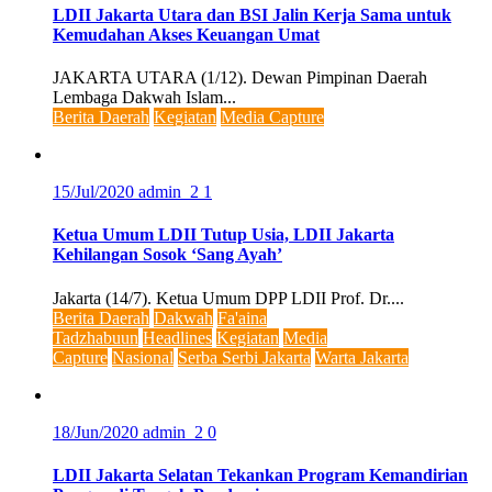
LDII Jakarta Utara dan BSI Jalin Kerja Sama untuk
Kemudahan Akses Keuangan Umat
JAKARTA UTARA (1/12). Dewan Pimpinan Daerah
Lembaga Dakwah Islam...
Berita Daerah
Kegiatan
Media Capture
15/Jul/2020
admin_2
1
Ketua Umum LDII Tutup Usia, LDII Jakarta
Kehilangan Sosok ‘Sang Ayah’
Jakarta (14/7). Ketua Umum DPP LDII Prof. Dr....
Berita Daerah
Dakwah
Fa'aina
Tadzhabuun
Headlines
Kegiatan
Media
Capture
Nasional
Serba Serbi Jakarta
Warta Jakarta
18/Jun/2020
admin_2
0
LDII Jakarta Selatan Tekankan Program Kemandirian