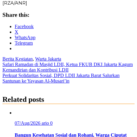
[RZA/ANR]
Share this:
Facebook
X
WhatsApp
Telegram
Berita Kegiatan
,
Warta Jakarta
Post
Safari Ramadan di Masjid LDII, Ketua FKUB DKI Jakarta Kagum
Kemandirian dan Kontribusi LDII
navigation
Perkuat Solidaritas Sosial, DPD LDII Jakarta Barat Salurkan
Santunan ke Yayasan Al-Musari’in
Related posts
07/Aug/2026
ario
0
Bangun Kesehatan Sosial dan Rohani, Warga Ciputat