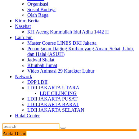
Organisasi
Sosial Budaya
Olah Raga
Kirim Berita
Nasehat
KH Aceng Karimullah Idul Adha 1442 H
Lain-lain
Master Course LINES DKI Jakarta
Penanganan Daging Kurban yang Aman, Sehat, Utuh,
dan Halal (ASUH)
Jadwal Shalat
Khutbah Jumat
Video Animasi 29 Karakter Luhur
Network
DPP LDII
LDII JAKARTA UTARA
LDII CILINCING
LDII JAKARTA PUSAT
LDII JAKARTA BARAT
LDII JAKARTA SELATAN
Halal Center
Anda Disini