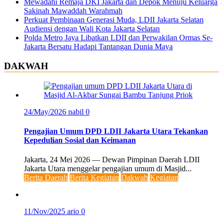
Mewadahi Remaja DKI Jakarta dan Depok Menuju Keluarga
Sakinah Mawaddah Warahmah
Perkuat Pembinaan Generasi Muda, LDII Jakarta Selatan
Audiensi dengan Wali Kota Jakarta Selatan
Polda Metro Jaya Libatkan LDII dan Perwakilan Ormas Se-
Jakarta Bersatu Hadapi Tantangan Dunia Maya
DAKWAH
24/May/2026
nabil
0
Pengajian Umum DPD LDII Jakarta Utara Tekankan
Kepedulian Sosial dan Keimanan
Jakarta, 24 Mei 2026 — Dewan Pimpinan Daerah LDII
Jakarta Utara menggelar pengajian umum di Masjid...
Berita Daerah
Berita Kegiatan
Dakwah
Kegiatan
11/Nov/2025
ario
0