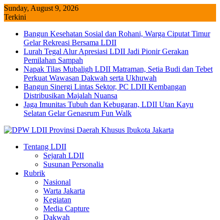
Skip
Sunday, August 9, 2026
to
Terkini
content
Bangun Kesehatan Sosial dan Rohani, Warga Ciputat Timur
Gelar Rekreasi Bersama LDII
Lurah Tegal Alur Apresiasi LDII Jadi Pionir Gerakan
Pemilahan Sampah
Napak Tilas Mubaligh LDII Matraman, Setia Budi dan Tebet
Perkuat Wawasan Dakwah serta Ukhuwah
Bangun Sinergi Lintas Sektor, PC LDII Kembangan
Distribusikan Majalah Nuansa
Jaga Imunitas Tubuh dan Kebugaran, LDII Utan Kayu
Selatan Gelar Genasrum Fun Walk
Tentang LDII
Sejarah LDII
Susunan Personalia
Rubrik
Nasional
Warta Jakarta
Kegiatan
Media Capture
Dakwah