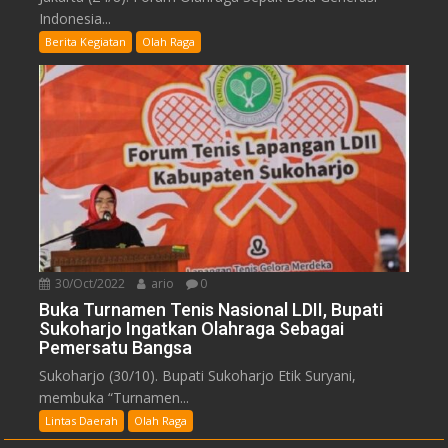
Indonesia...
Berita Kegiatan
Olah Raga
30/Oct/2022
ario
0
Buka Turnamen Tenis Nasional LDII, Bupati
Sukoharjo Ingatkan Olahraga Sebagai
Pemersatu Bangsa
Sukoharjo (30/10). Bupati Sukoharjo Etik Suryani,
membuka “Turnamen...
Lintas Daerah
Olah Raga