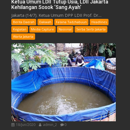
Ketua Umum LDII Tutup Usia, LDII Jakarta
Kehilangan Sosok ‘Sang Ayah’
Jakarta (14/7). Ketua Umum DPP LDII Prof. Dr....
Berita Daerah
Dakwah
Fa'aina Tadzhabuun
Headlines
Kegiatan
Media Capture
Nasional
Serba Serbi Jakarta
Warta Jakarta
18/Jun/2020
admin_2
0