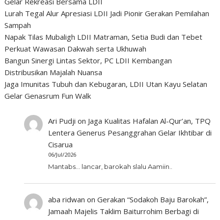
Gelar Rekreasi Bersama LDII
Lurah Tegal Alur Apresiasi LDII Jadi Pionir Gerakan Pemilahan
Sampah
Napak Tilas Mubaligh LDII Matraman, Setia Budi dan Tebet
Perkuat Wawasan Dakwah serta Ukhuwah
Bangun Sinergi Lintas Sektor, PC LDII Kembangan
Distribusikan Majalah Nuansa
Jaga Imunitas Tubuh dan Kebugaran, LDII Utan Kayu Selatan
Gelar Genasrum Fun Walk
Ari Pudji
on
Jaga Kualitas Hafalan Al-Qur’an, TPQ
Lentera Generus Pesanggrahan Gelar Ikhtibar di
Cisarua
06/Jul/2026
Mantabs... lancar, barokah slalu Aamiin..
aba ridwan
on
Gerakan “Sodakoh Baju Barokah”,
Jamaah Majelis Taklim Baiturrohim Berbagi di