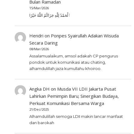
Bulan Ramadan
15/Mar/2026
ٱلْحَمْدُ لِلّٰهِ جَزَاكُمُ اللّٰهُ خَيْرًا
Hendri
on
Ponpes Syairullah Adakan Wisuda
Secara Daring
08/Mar/2026
Assalamualaikum, amsol adakah CP pengurus
pondok untuk komunikasi atau chating,
alhamdulillah jaza kumullahu khoiroo.
Angka DH
on
Musda VII LDII Jakarta Pusat
Lahirkan Pemimpin Baru; Sinergikan Budaya,
Perkuat Komunikasi Bersama Warga
21/Dec/2025
Alhamdulillah semoga LDII makin lancar manfaat
dan barokah