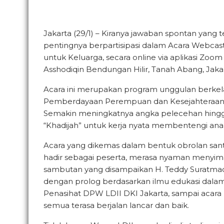
Jakarta (29/1) – Kiranya jawaban spontan yang
pentingnya berpartisipasi dalam Acara Webcas
untuk Keluarga, secara online via aplikasi Zoom
Asshodiqin Bendungan Hilir, Tanah Abang, Jakar
Acara ini merupakan program unggulan berkelan
Pemberdayaan Perempuan dan Kesejahteraan K
Semakin meningkatnya angka pelecehan hingg
“Khadijah” untuk kerja nyata membentengi ana
Acara yang dikemas dalam bentuk obrolan san
hadir sebagai peserta, merasa nyaman menyimak
sambutan yang disampaikan H. Teddy Suratmadji
dengan prolog berdasarkan ilmu edukasi dala
Penasihat DPW LDII DKI Jakarta, sampai acara
semua terasa berjalan lancar dan baik.