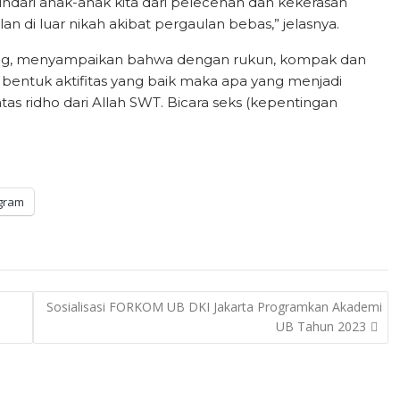
indari anak-anak kita dari pelecehan dan kekerasan
 di luar nikah akibat pergaulan bebas,” jelasnya.
bang, menyampaikan bahwa dengan rukun, kompak dan
entuk aktifitas yang baik maka apa yang menjadi
as ridho dari Allah SWT. Bicara seks (kepentingan
gram
Sosialisasi FORKOM UB DKI Jakarta Programkan Akademi
UB Tahun 2023