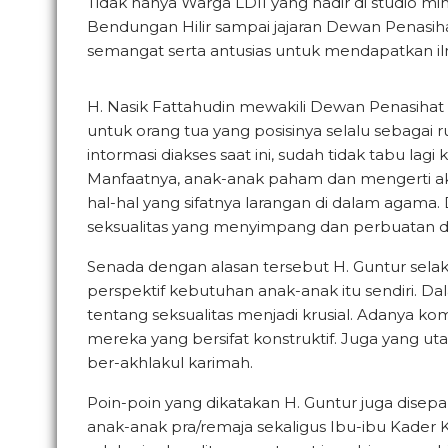
Tidak hanya Warga LDII yang hadir di studio min
Bendungan Hilir sampai jajaran Dewan Penasih
semangat serta antusias untuk mendapatkan il
H. Nasik Fattahudin mewakili Dewan Penasihat
untuk orang tua yang posisinya selalu sebagai
intormasi diakses saat ini, sudah tidak tabu la
Manfaatnya, anak-anak paham dan mengerti aka
hal-hal yang sifatnya larangan di dalam agama.
seksualitas yang menyimpang dan perbuatan d
Senada dengan alasan tersebut H. Guntur selak
perspektif kebutuhan anak-anak itu sendiri. 
tentang seksualitas menjadi krusial. Adanya kom
mereka yang bersifat konstruktif. Juga yang u
ber-akhlakul karimah.
Poin-poin yang dikatakan H. Guntur juga disepa
anak-anak pra/remaja sekaligus Ibu-ibu Kader 