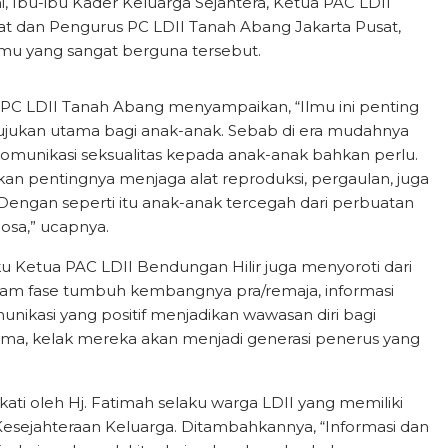
i, Ibu-ibu Kader Keluarga Sejahtera, Ketua PAC LDII
at dan Pengurus PC LDII Tanah Abang Jakarta Pusat,
mu yang sangat berguna tersebut.
 PC LDII Tanah Abang menyampaikan, “Ilmu ini penting
 rujukan utama bagi anak-anak. Sebab di era mudahnya
gi komunikasi seksualitas kepada anak-anak bahkan perlu.
n pentingnya menjaga alat reproduksi, pergaulan, juga
 Dengan seperti itu anak-anak tercegah dari perbuatan
osa,” ucapnya.
u Ketua PAC LDII Bendungan Hilir juga menyoroti dari
Dalam fase tumbuh kembangnya pra/remaja, informasi
unikasi yang positif menjadikan wawasan diri bagi
tama, kelak mereka akan menjadi generasi penerus yang
kati oleh Hj. Fatimah selaku warga LDII yang memiliki
Kesejahteraan Keluarga. Ditambahkannya, “Informasi dan