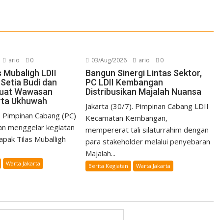
ario
0
03/Aug/2026
ario
0
 Mubaligh LDII
Bangun Sinergi Lintas Sektor,
Setia Budi dan
PC LDII Kembangan
kuat Wawasan
Distribusikan Majalah Nuansa
rta Ukhuwah
Jakarta (30/7). Pimpinan Cabang LDII
). Pimpinan Cabang (PC)
Kecamatan Kembangan,
an menggelar kegiatan
mempererat tali silaturrahim dengan
apak Tilas Muballigh
para stakeholder melalui penyebaran
Majalah...
Warta Jakarta
Berita Kegiatan
Warta Jakarta