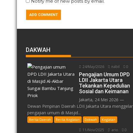
Notify me of new posts by email.
DAKWAH
24/May/2026
nabil
0
Pengajian Umum DPD
LDII Jakarta Utara
Tekankan Kepedulian
Sosial dan Keimanan
Jakarta, 24 Mei 2026 —
Dewan Pimpinan Daerah LDII Jakarta Utara menggelar
pengajian umum di Masjid...
Berita Daerah
Berita Kegiatan
Dakwah
Kegiatan
11/Nov/2025
ario
0