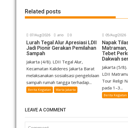
Related posts
07/Aug/2026
ario
0
05/Aug/2026
Lurah Tegal Alur Apresiasi LDII
Napak Tilas
Jadi Pionir Gerakan Pemilahan
Matraman, 
Sampah
Tebet Per
Dakwah se
Jakarta (4/8). LDII Tegal Alur,
Jakarta (5/8
Kecamatan Kalideres Jakarta Barat
LDII Matram
melaksanakan sosialisasi pengelolaan
Tour Religi N
sampah rumah tangga terhadap...
pada 1–3...
Berita Kegiatan
Warta Jakarta
Berita Kegiatan
LEAVE A COMMENT