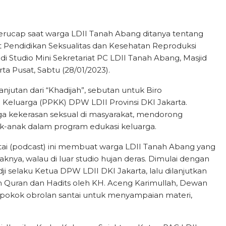
 terucap saat warga LDII Tanah Abang ditanya tentang
t Pendidikan Seksualitas dan Kesehatan Reproduksi
 di Studio Mini Sekretariat PC LDII Tanah Abang, Masjid
ta Pusat, Sabtu (28/01/2023).
jutan dari “Khadijah”, sebutan untuk Biro
eluarga (PPKK) DPW LDII Provinsi DKI Jakarta.
a kekerasan seksual di masyarakat, mendorong
k-anak dalam program edukasi keluarga.
tai (podcast) ini membuat warga LDII Tanah Abang yang
nya, walau di luar studio hujan deras. Dimulai dengan
 selaku Ketua DPW LDII DKI Jakarta, lalu dilanjutkan
m Quran dan Hadits oleh KH. Aceng Karimullah, Dewan
 pokok obrolan santai untuk menyampaian materi,