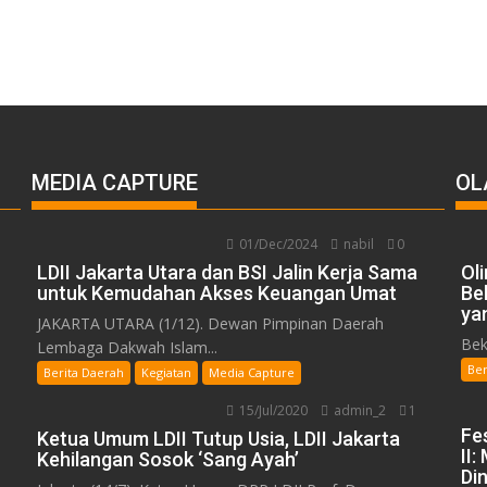
MEDIA CAPTURE
OL
01/Dec/2024
nabil
0
LDII Jakarta Utara dan BSI Jalin Kerja Sama
Ol
untuk Kemudahan Akses Keuangan Umat
Be
ya
JAKARTA UTARA (1/12). Dewan Pimpinan Daerah
Bek
Lembaga Dakwah Islam...
Ber
Berita Daerah
Kegiatan
Media Capture
15/Jul/2020
admin_2
1
Fe
Ketua Umum LDII Tutup Usia, LDII Jakarta
II
Kehilangan Sosok ‘Sang Ayah’
Din