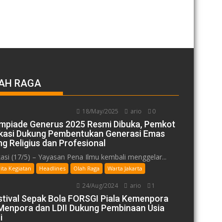
AH RAGA
18/May/2025
ario
0
impiade Generus 2025 Resmi Dibuka, Pemkot
kasi Dukung Pembentukan Generasi Emas
ng Religius dan Profesional
asi (17/5) – Yayasan Pena Ilmu kembali menggelar...
ita Kegiatan
Headlines
Olah Raga
Warta Jakarta
24/Aug/2024
ario
1
stival Sepak Bola FORSGI Piala Kemenpora
: Menpora dan LDII Dukung Pembinaan Usia
i