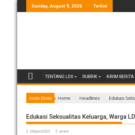
Skip
Sunday, August 9, 2026
Terkini
to
content
TENTANG LDII
RUBRIK
KIRIM BERITA
Anda Disini
Home
Headlines
Edukasi Seks
Edukasi Seksualitas Keluarga, Warga LD
29/Jan/2023
ariani