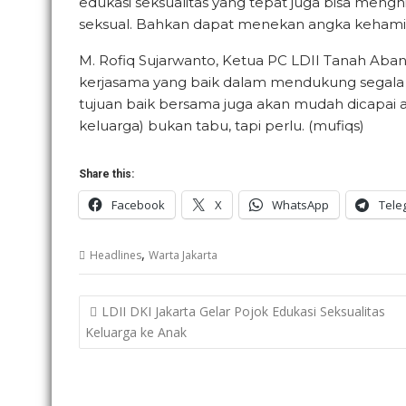
edukasi seksualitas yang tepat juga bisa mengh
seksual. Bahkan dapat menekan angka kehamilan
M. Rofiq Sujarwanto, Ketua PC LDII Tanah A
kerjasama yang baik dalam mendukung segala b
tujuan baik bersama juga akan mudah dicapai at
keluarga) bukan tabu, tapi perlu. (mufiqs)
Share this:
Facebook
X
WhatsApp
Tele
,
Headlines
Warta Jakarta
Post
LDII DKI Jakarta Gelar Pojok Edukasi Seksualitas
navigation
Keluarga ke Anak