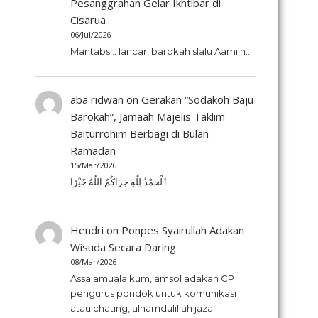
Pesanggrahan Gelar Ikhtibar di
Cisarua
06/Jul/2026
Mantabs... lancar, barokah slalu Aamiin..
aba ridwan
on
Gerakan “Sodakoh Baju
Barokah”, Jamaah Majelis Taklim
Baiturrohim Berbagi di Bulan
Ramadan
15/Mar/2026
ٱلْحَمْدُ لِلّٰهِ جَزَاكُمُ اللّٰهُ خَيْرًا
Hendri
on
Ponpes Syairullah Adakan
Wisuda Secara Daring
08/Mar/2026
Assalamualaikum, amsol adakah CP
pengurus pondok untuk komunikasi
atau chating, alhamdulillah jaza